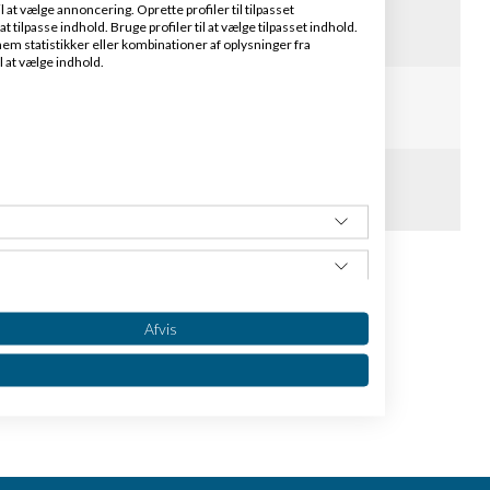
at vælge annoncering. Oprette profiler til tilpasset
t tilpasse indhold. Bruge profiler til at vælge tilpasset indhold.
er
Bedømmelse :
em statistikker eller kombinationer af oplysninger fra
l at vælge indhold.
heder
ommentarer
Bedømmelse :
jekt (brand og babyting)
rer
Bedømmelse :
Afvis