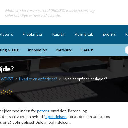
Mødestedet for mere end 280.000 iværksættere og
selvstændige erhvervsdrivende.
dsbørs
Freelancer
Kapital
Regnskab
Events
R
ing & salg
Innovation
Netværk
Flere
øjde?
 VÆKST
Hvad er en opfindelse?
Hvad er opfindelseshøjde?
bejder med inden for
patent
-området. Patent- og
t der skal være en nyhed i
opfindelsen
, for at der kan udstedes
s også opfindelseshøjde af opfindelsen.