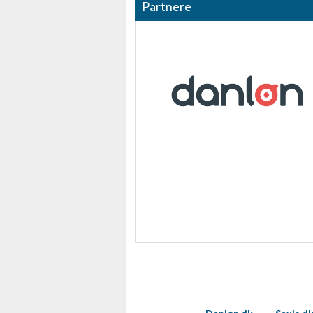
Måle annonceringseffektivitet
Partnere
Måle indholdseffektivitet
Forstå målgrupper gennem statistikker eller kombinationer af 
kilder
Udvikle og forbedre tjenester
Bruge begrænsede oplysninger til at vælge indhold
IAB Special Features:
Bruge præcise geografiske placeringsoplysninger
Identificere enheder baseret på aktivt anmodede oplysninger
Ikke-IAB-behandlingsformål:
Nødvendig
Ydeevne
Funktionel