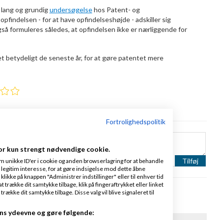
 lang og grundig
undersøgelse
hos Patent- og
opfindelsen - for at have opfindelseshøjde - adskiller sig
gså formuleres således, at opfindelsen ikke er nærliggende for
t betydeligt de seneste år, for at gøre patentet mere
Fortrolighedspolitik
or kun strengt nødvendige cookie.
m unikke ID'er i cookie og anden browserlagring for at behandle
Tilføj
legitim interesse, for at gøre indsigelse mod dette åbne
 klikke på knappen "Administrer indstillinger" eller til enhver tid
 trække dit samtykke tilbage, klik på fingeraftrykket eller linket
kke dit samtykke tilbage. Disse valg vil blive signaleret til
de
ns ydeevne og gøre følgende: