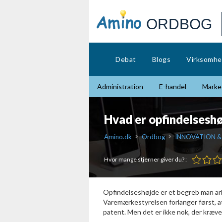
ORDBOG
Debat
Blogs
Virksomhe
Administration
E-handel
Market
Hvad er opfindelsesh
Amino.dk
Ordbog
INNOVATION &
Hvor mange stjerner giver du? :
Opfindelseshøjde er et begreb man ar
Varemærkestyrelsen forlanger først, a
patent. Men det er ikke nok, der kræve