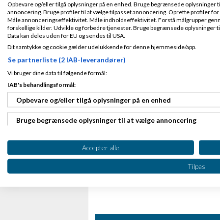
Hvordan sikre jeg...
Opbevare og/eller tilgå oplysninger på en enhed. Bruge begrænsede oplysninger til 
annoncering. Bruge profiler til at vælge tilpasset annoncering. Oprette profiler for a
af
Nikolaj
3 kommentar
Måle annonceringseffektivitet. Måle indholdseffektivitet. Forstå målgrupper genn
forskellige kilder. Udvikle og forbedre tjenester. Bruge begrænsede oplysninger ti
Data kan deles uden for EU og sendes til USA.
Forskellige patentmyndig
Dit samtykke og cookie gælder udelukkende for denne hjemmeside/app.
af
MedicalEngineer
2 k
Se partnerliste (2 IAB-leverandører)
Vi bruger dine data til følgende formål:
Investor søges til mit pro
IAB's behandlingsformål:
af
CamSan
3 kommenta
Opbevare og/eller tilgå oplysninger på en enhed
Bruge begrænsede oplysninger til at vælge annoncering
Oprette profiler til tilpasset annoncering
Accepter alle
Bruge profiler til at vælge tilpasset annoncering
Tilpas
Oprette profiler for at tilpasse indhold
Bruge profiler til at vælge tilpasset indhold