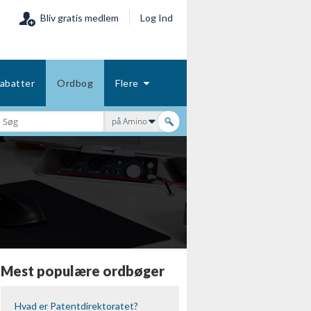
Bliv gratis medlem
Log Ind
abatter
Ordbog
Flere
på Amino
Mest populære ordbøger
Hvad er Patentdirektoratet?