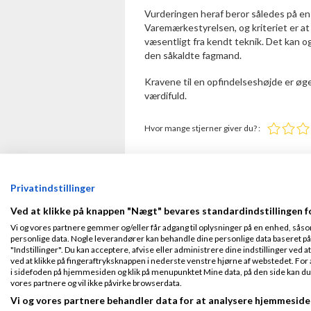
Vurderingen heraf beror således på en
Varemærkestyrelsen, og kriteriet er at 
væsentligt fra kendt teknik. Det kan o
den såkaldte fagmand.
Kravene til en opfindelseshøjde er øge
værdifuld.
Hvor mange stjerner giver du? :
Privatindstillinger
Ved at klikke på knappen "Nægt" bevares standardindstillingen f
Vi og vores partnere gemmer og/eller får adgang til oplysninger på en enhed, såso
personlige data. Nogle leverandører kan behandle dine personlige data baseret på 
"Indstillinger". Du kan acceptere, afvise eller administrere dine indstillinger ved at
ved at klikke på fingeraftryksknappen i nederste venstre hjørne af webstedet. For at
i sidefoden på hjemmesiden og klik på menupunktet Mine data, på den side kan du træ
Debatter om opfindelseshøj
vores partnere og vil ikke påvirke browserdata.
Vi og vores partnere behandler data for at analysere hjemmeside