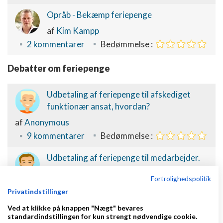
Opråb - Bekæmp feriepenge
af
Kim Kampp
2 kommentarer
Bedømmelse :
Debatter om feriepenge
Udbetaling af feriepenge til afskediget
funktionær ansat, hvordan?
af
Anonymous
9 kommentarer
Bedømmelse :
Udbetaling af feriepenge til medarbejder.
af
Thomas Guldmann
Fortrolighedspolitik
3 kommentarer
Bedømmelse :
Privatindstillinger
Ved at klikke på knappen "Nægt" bevares
Feriepenge
standardindstillingen for kun strengt nødvendige cookie.