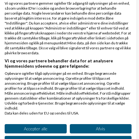
af
Martin Thorborg
Vi og vores partnere gemmer og/eller får adgang til oplysninger på en enhed,
såsom unikke ID'er i cookie og anden browserlagring for at behandle
4 kommentarer
Bedømmelse :
personlige data. Nogle leverandører kan behandle dine personlige data
baseret på legitim interesse, for at gøre indsigelse mod dette åbne
"Indstillinger". Du kan acceptere, afvise eller administrere dine indstillinger
Mest populære ordbøger
ved at klikke på knappen "Administrer indstillinger" eller til enhver tid ved at
klikke på fingeraftryksknappen i nederste venstre hjørne af webstedet. For at
trække dit samtykke tilbage, klik på fingeraftrykket eller linket i sidefoden på
hjemmesiden og klik på menupunktet Mine data, på den side kan du trække
Hvad er en vedligeholdelsesplan
dit samtykke tilbage. Disse valg vil blive signaleret til vores partnere og vil ikke
påvirke browserdata.
Vi og vores partnere behandler data for at analysere
Hvad er Danløn?
hjemmesidens ydeevne og gøre følgende:
Opbevare og/eller tilgå oplysninger på en enhed. Bruge begrænsede
oplysninger til at vælge annoncering. Oprette profiler til tilpasset
Hvad er et vareparti?
annoncering. Bruge profiler til at vælge tilpasset annoncering. Oprette
profiler for at tilpasse indhold. Bruge profiler til at vælge tilpasset indhold.
Måle annonceringseffektivitet. Måle indholdseffektivitet. Forstå målgrupper
gennem statistikker eller kombinationer af oplysninger fra forskellige kilder.
Hvad er et restlager?
Udvikle og forbedre tjenester. Bruge begrænsede oplysninger til at vælge
indhold.
Data kan deles uden for EU og sendes til USA.
Dit samtykke og cookie gælder udelukkende for denne hjemmeside/app.
Hvad er omkostninger?
Se partnerliste (2 IAB-leverandører)
Accepter alle
Afvis
Vi bruger dine data til følgende formål: