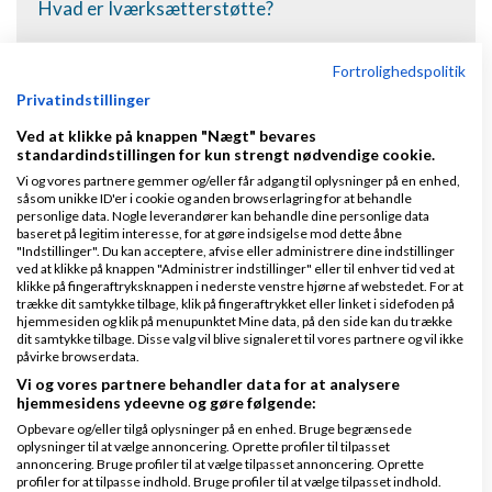
Hvad er Iværksætterstøtte?
Fortrolighedspolitik
Hvad er Capino?
Privatindstillinger
Ved at klikke på knappen "Nægt" bevares
Hvad er en markedsanalyse
standardindstillingen for kun strengt nødvendige cookie.
Vi og vores partnere gemmer og/eller får adgang til oplysninger på en enhed,
såsom unikke ID'er i cookie og anden browserlagring for at behandle
Hvad er disruption
personlige data. Nogle leverandører kan behandle dine personlige data
baseret på legitim interesse, for at gøre indsigelse mod dette åbne
"Indstillinger". Du kan acceptere, afvise eller administrere dine indstillinger
ved at klikke på knappen "Administrer indstillinger" eller til enhver tid ved at
Hvad er et lagerhotel?
klikke på fingeraftryksknappen i nederste venstre hjørne af webstedet. For at
trække dit samtykke tilbage, klik på fingeraftrykket eller linket i sidefoden på
hjemmesiden og klik på menupunktet Mine data, på den side kan du trække
dit samtykke tilbage. Disse valg vil blive signaleret til vores partnere og vil ikke
Hvad er en NDA?
påvirke browserdata.
Vi og vores partnere behandler data for at analysere
+
Indlæs flere artikler
hjemmesidens ydeevne og gøre følgende:
Opbevare og/eller tilgå oplysninger på en enhed. Bruge begrænsede
oplysninger til at vælge annoncering. Oprette profiler til tilpasset
annoncering. Bruge profiler til at vælge tilpasset annoncering. Oprette
Kategori oversigt
profiler for at tilpasse indhold. Bruge profiler til at vælge tilpasset indhold.