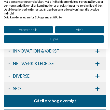
Måle annonceringseffektivitet. Måle indholdseffektivitet. Forstå målgrupper
gennem statistikker eller kombinationer af oplysninger fra forskellige kilder.
Udvikle og forbedre tjenester. Bruge begrænsede oplysninger til at vælge
+
E-HANDEL & ONLINE MARKETING
indhold.
Data kan deles uden for EU og sendes til USA.
Dit samtykke og cookie gælder udelukkende for denne hjemmeside/app.
+
MARKETING & SALG
Se partnerliste (2 IAB-leverandører)
Accepter alle
Afvis
+
Vi bruger dine data til følgende formål:
ADMINISTRATION & PENGE
Tilpas
IAB's behandlingsformål:
+
Opbevare og/eller tilgå oplysninger på en
INNOVATION & VÆKST
enhed
+
NETVÆRK & LEDELSE
Bruge begrænsede oplysninger til at vælge
annoncering
+
DIVERSE
Oprette profiler til tilpasset annoncering
+
Bruge profiler til at vælge tilpasset
SEO
annoncering
Gå til ordbog oversigt
Oprette profiler for at tilpasse indhold