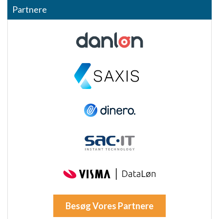
Bruge profiler til at vælge tilpasset indhold
Partnere
Måle annonceringseffektivitet
Måle indholdseffektivitet
Forstå målgrupper gennem statistikker eller
kombinationer af oplysninger fra forskellige
kilder
Udvikle og forbedre tjenester
Bruge begrænsede oplysninger til at vælge
indhold
IAB Special Features:
Bruge præcise geografiske
placeringsoplysninger
Identificere enheder baseret på aktivt
anmodede oplysninger
Besøg Vores Partnere
Ikke-IAB-behandlingsformål: