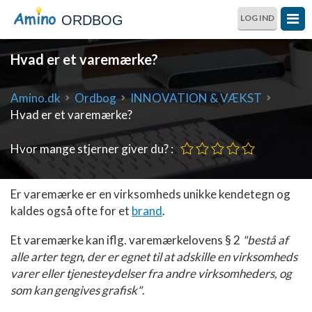
ORDBOG
LOG IND
Hvad er et varemærke?
Amino.dk
Ordbog
INNOVATION & VÆKST
Hvad er et varemærke?
Hvor mange stjerner giver du? :
Er varemærke er en virksomheds unikke kendetegn og
kaldes også ofte for et
brand
.
Et varemærke kan iflg. varemærkelovens § 2
"bestå af
alle arter tegn, der er egnet til at adskille en virksomheds
varer eller tjenesteydelser fra andre virksomheders, og
som kan gengives grafisk"
.