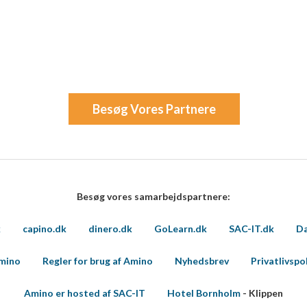
Besøg Vores Partnere
Besøg vores samarbejdspartnere:
k
capino.dk
dinero.dk
GoLearn.dk
SAC-IT.dk
Da
Amino
Regler for brug af Amino
Nyhedsbrev
Privatlivspol
Amino er hosted af SAC-IT
Hotel Bornholm
- Klippen