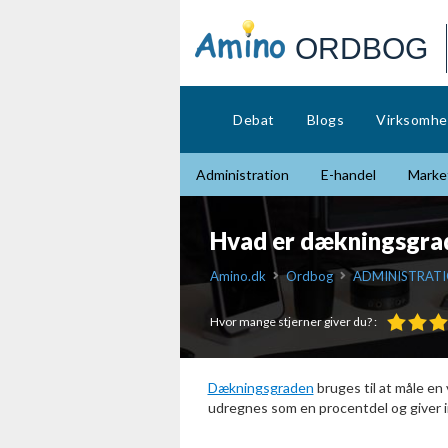
ORDBOG
Debat
Blogs
Virksomhe
Administration
E-handel
Market
Hvad er dækningsgra
Amino.dk
Ordbog
ADMINISTRATI
Hvor mange stjerner giver du? :
Dækningsgraden
bruges til at måle en
udregnes som en procentdel og giver 