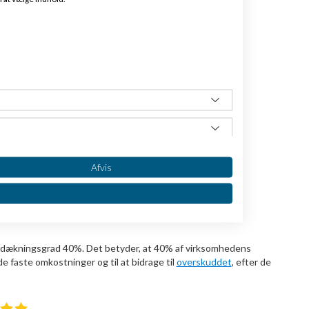
l vi først kende til dækningsbidraget.
s:
le omkostninger
Afvis
sætning) × 100
 dækningsgrad 40%. Det betyder, at 40% af virksomhedens
e faste omkostninger og til at bidrage til
overskuddet
, efter de