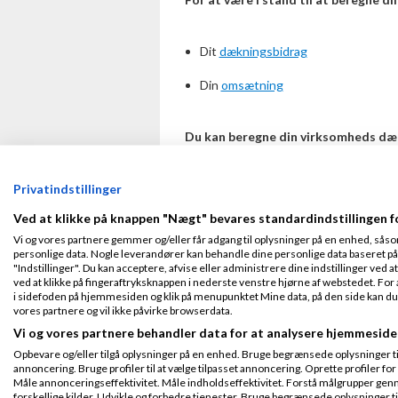
Dit
dækningsbidrag
Din
omsætning
Du kan beregne din virksomheds dæ
Dækningsgrad = (
Dækningsbidrag
/
Om
Privatindstillinger
Ved at klikke på knappen "Nægt" bevares standardindstillingen f
Vi og vores partnere gemmer og/eller får adgang til oplysninger på en enhed, såso
Dækningsgrad eksempel
personlige data. Nogle leverandører kan behandle dine personlige data baseret på 
"Indstillinger". Du kan acceptere, afvise eller administrere dine indstillinger ved at
ved at klikke på fingeraftryksknappen i nederste venstre hjørne af webstedet. For at
Her er et eksempel på, hvordan du ka
i sidefoden på hjemmesiden og klik på menupunktet Mine data, på den side kan du træ
vores partnere og vil ikke påvirke browserdata.
Forestil dig en
virksomhed
, der sælger
Vi og vores partnere behandler data for at analysere hjemmeside
virksomheden:
Opbevare og/eller tilgå oplysninger på en enhed. Bruge begrænsede oplysninger til 
annoncering. Bruge profiler til at vælge tilpasset annoncering. Oprette profiler for a
Omsætning: 500.000 kr.
Måle annonceringseffektivitet. Måle indholdseffektivitet. Forstå målgrupper genn
forskellige kilder. Udvikle og forbedre tjenester. Bruge begrænsede oplysninger ti
Variable omkostninger
: 300.000 kr.