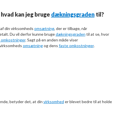
g hvad
kan jeg bruge
dækningsgraden
til?
 af din virksomheds
omsætning
, der er tilbage, når
etalt. Du vil derfor kunne bruge
dækningsgraden
til at se, hvor
e omkostninger
. Sagt på en anden måde viser
 virksomheds
omsætning
og dens
faste omkostninger
.
nde, betyder det, at din
virksomhed
er blevet bedre til at holde