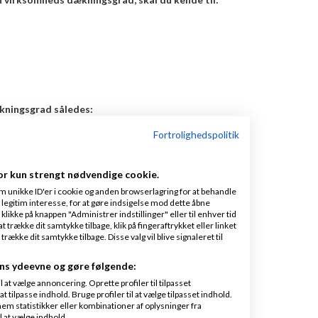
kningsgrad således:
Fortrolighedspolitik
sætning
) × 100
or kun strengt nødvendige cookie.
m unikke ID'er i cookie og anden browserlagring for at behandle
legitim interesse, for at gøre indsigelse mod dette åbne
 klikke på knappen "Administrer indstillinger" eller til enhver tid
 trække dit samtykke tilbage, klik på fingeraftrykket eller linket
n udregne din virksomheds dækningsgrad.
kke dit samtykke tilbage. Disse valg vil blive signaleret til
 håndværkerprodukter. Her er nogle økonomiske tal for
ns ydeevne og gøre følgende:
at vælge annoncering. Oprette profiler til tilpasset
t tilpasse indhold. Bruge profiler til at vælge tilpasset indhold.
em statistikker eller kombinationer af oplysninger fra
l at vælge indhold.