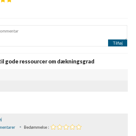
oplysninger fra forskellige
Tilføj
 til gode ressourcer om dækningsgrad
j
mentarer
Bedømmelse :