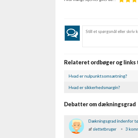
Forstå målgrupper gennem statistikker eller kombinationer af 
kilder
Udvikle og forbedre tjenester
Bruge begrænsede oplysninger til at vælge indhold
IAB Special Features:
Bruge præcise geografiske placeringsoplysninger
Relateret ordbøger og links
Identificere enheder baseret på aktivt anmodede oplysninger
Hvad er nulpunktsomsætning?
Ikke-IAB-behandlingsformål:
Hvad er sikkerhedsmargin?
Nødvendig
Ydeevne
Debatter om dækningsgrad
Funktionel
Dækningsgrad indenfor tø
Annoncering / marketing
af
slettetbruger
3 kom