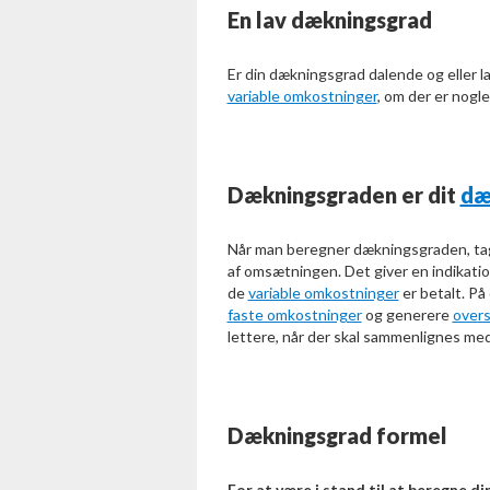
En lav dækningsgrad
Er din dækningsgrad dalende og eller l
variable omkostninger
, om der er nogle
Dækningsgraden er dit
dæ
Når man beregner dækningsgraden, ta
af omsætningen. Det giver en indikation
de
variable omkostninger
er betalt. På
faste omkostninger
og generere
over
lettere, når der skal sammenlignes med 
Dækningsgrad formel
For at være i stand til at beregne d