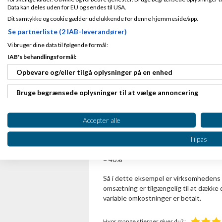
Data kan deles uden for EU og sendes til USA.
Dit samtykke og cookie gælder udelukkende for denne hjemmeside/app.
For at finde frem til dækninggraden ska
Se partnerliste (2 IAB-leverandører)
Dækningsbidraget regner vi ud sålede
Vi bruger dine data til følgende formål:
IAB's behandlingsformål:
Dækningsbidrag
= Omsætning -
Variab
Opbevare og/eller tilgå oplysninger på en enhed
= 500.000 kr - 300.000 kr
= 200.000 kr
Bruge begrænsede oplysninger til at vælge annoncering
Nu kan vi beregne dækningsgraden:
Oprette profiler til tilpasset annoncering
Accepter alle
Dækningsgrad = (Dækningsbidrag / Om
Bruge profiler til at vælge tilpasset annoncering
Tilpas
= (200.000 kr / 500.000 kr) × 100
= 0.4 × 100
Oprette profiler for at tilpasse indhold
= 40%
Bruge profiler til at vælge tilpasset indhold
Så i dette eksempel er virksomhedens
omsætning er tilgængelig til at dække d
Måle annonceringseffektivitet
variable omkostninger er betalt.
Måle indholdseffektivitet
Hvor mange stjerner giver du? :