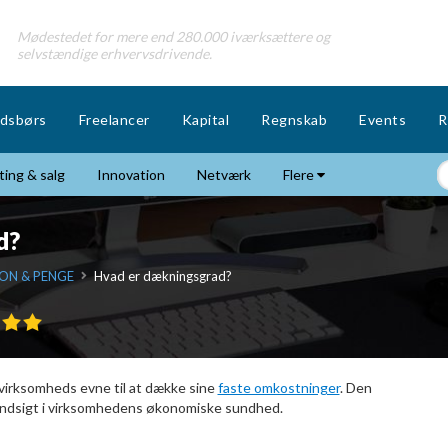
Mødestedet for mere end 280.000 iværksættere og
selvstændige erhvervsdrivende.
dsbørs
Freelancer
Kapital
Regnskab
Events
R
ing & salg
Innovation
Netværk
Flere
d?
ON & PENGE
Hvad er dækningsgrad?
 virksomheds evne til at dække sine
faste omkostninger
. Den
indsigt i virksomhedens økonomiske sundhed.