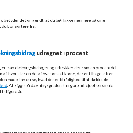
av, betyder det omvendt, at du bør kigge nærmere på dine
, du bør sortere fra.
kningsbidrag
udregnet i procent
ger man dækningsbidraget og udtrykker det som en procentdel
 af, hvor stor en del af hver omsat krone, der er tilbage, efter
 den måde kan du se, hvad der er til rådighed til at dække de
skud
. At kigge på dækningsgraden kan gøre arbejdet en smule
tidligere år.
in virksomheds dækningsgrad, skal du kende til: