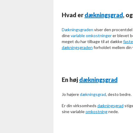
Hvad er
dækningsgrad
, o
Dækningsgraden
viser den procentdel
dine
variable omkostninger
er blevet b
meget du har tilbage til at dække
fast
dækningsgraden
forholdet mellem din
En høj
dækningsgrad
Jo højere
dækningsgrad
, desto bedre.
Er din virksomheds
dækningsgrad
stige
sine variable
omkostning
nede.