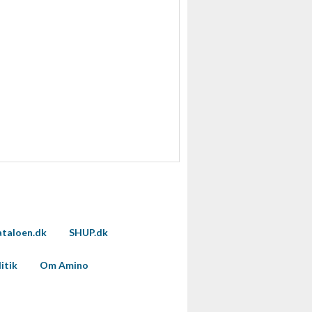
taloen.dk
SHUP.dk
itik
Om Amino