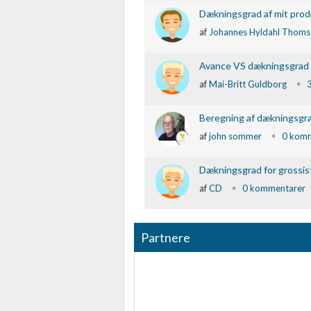
Dækningsgrad af mit prod
af
Johannes Hyldahl Thoms
Avance VS dækningsgrad
af
Mai-Britt Guldborg
Beregning af dækningsgrad
af
john sommer
0 komm
Dækningsgrad for grossis
af
CD
0 kommentarer
Partnere