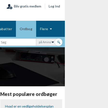
Bliv gratis medlem
Log Ind
abatter
Ordbog
Flere
på Amino
Mest populære ordbøger
Hvad er en vedligeholdelsesplan