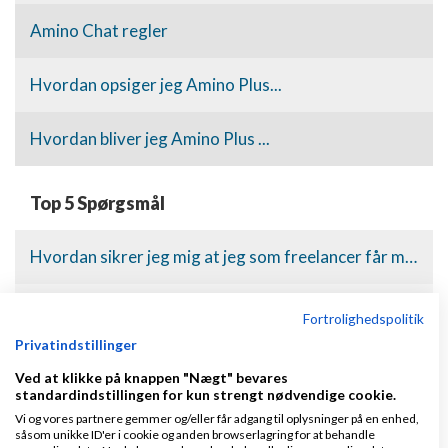
Amino Chat regler
Hvordan opsiger jeg Amino Plus...
Hvordan bliver jeg Amino Plus ...
Top 5 Spørgsmål
Hvordan sikrer jeg mig at jeg som freelancer får mine penge?
Hvad er en Blog?
Fortrolighedspolitik
Privatindstillinger
Hvordan sletter jeg min blog?
Ved at klikke på knappen "Nægt" bevares
standardindstillingen for kun strengt nødvendige cookie.
Hvordan fjerner jeg en bruger der irriterer mig?
Vi og vores partnere gemmer og/eller får adgang til oplysninger på en enhed,
såsom unikke ID'er i cookie og anden browserlagring for at behandle