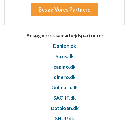
Udvikle og forbedre tjenester
Besøg Vores Partnere
Bruge begrænsede oplysninger til at vælge
indhold
IAB Special Features:
Besøg vores samarbejdspartnere:
Bruge præcise geografiske
placeringsoplysninger
Danløn.dk
Identificere enheder baseret på aktivt
Saxis.dk
anmodede oplysninger
capino.dk
Ikke-IAB-behandlingsformål:
dinero.dk
Nødvendig
GoLearn.dk
Ydeevne
SAC-IT.dk
Funktionel
Dataloen.dk
Annoncering / marketing
SHUP.dk