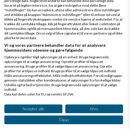
personlige data. Nogle leverandører kan behandle dine personlige data
baseret på legitim interesse, for at gøre indsigelse mod dette åbne
Hvordan skriver man et godt blogindlæg?
"Indstillinger". Du kan acceptere, afvise eller administrere dine indstillinger
ved at klikke på knappen "Administrer indstillinger" eller til enhver tid ved at
klikke på fingeraftryksknappen i nederste venstre hjørne af webstedet. For at
+
Indlæs flere artikler
trække dit samtykke tilbage, klik på fingeraftrykket eller linket i sidefoden på
hjemmesiden og klik på menupunktet Mine data, på den side kan du trække
dit samtykke tilbage. Disse valg vil blive signaleret til vores partnere og vil ikke
påvirke browserdata.
5 Nyeste Spørgsmål
Vi og vores partnere behandler data for at analysere
hjemmesidens ydeevne og gøre følgende:
Opbevare og/eller tilgå oplysninger på en enhed. Bruge begrænsede
Hvorfor hedder Amino virksomhedsbørs nu Saxis?
oplysninger til at vælge annoncering. Oprette profiler til tilpasset
annoncering. Bruge profiler til at vælge tilpasset annoncering. Oprette
profiler for at tilpasse indhold. Bruge profiler til at vælge tilpasset indhold.
Hvordan sikrer jeg mig som byder at jeg får det jeg har bestilt?
Måle annonceringseffektivitet. Måle indholdseffektivitet. Forstå målgrupper
gennem statistikker eller kombinationer af oplysninger fra forskellige kilder.
Udvikle og forbedre tjenester. Bruge begrænsede oplysninger til at vælge
Hvor finder man tråde/debatter der ikke har et svar?
indhold.
Data kan deles uden for EU og sendes til USA.
Dit samtykke og cookie gælder udelukkende for denne hjemmeside/app.
Hvordan bliver jeg Amino Plus medlem?
Se partnerliste (2 IAB-leverandører)
Accepter alle
Afvis
Vi bruger dine data til følgende formål:
Tilpas
Hvordan opsiger jeg Amino Plus?
IAB's behandlingsformål: