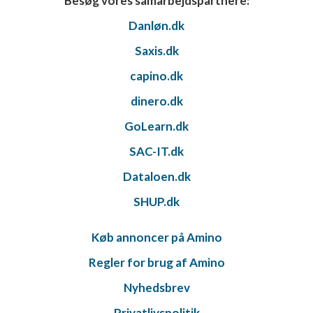
Besøg vores samarbejdspartnere:
Måle annonceringseffektivitet
Danløn.dk
Måle indholdseffektivitet
Saxis.dk
Forstå målgrupper gennem statistikker eller
capino.dk
kombinationer af oplysninger fra forskellige
kilder
dinero.dk
Udvikle og forbedre tjenester
GoLearn.dk
SAC-IT.dk
Bruge begrænsede oplysninger til at vælge
indhold
Dataloen.dk
IAB Special Features:
SHUP.dk
Bruge præcise geografiske
placeringsoplysninger
Køb annoncer på Amino
Identificere enheder baseret på aktivt
anmodede oplysninger
Regler for brug af Amino
Ikke-IAB-behandlingsformål:
Nyhedsbrev
Nødvendig
Privatlivspolitik