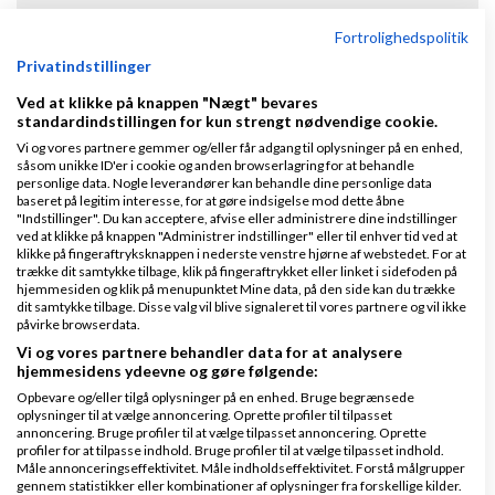
Hvad er Amino Boost?
Fortrolighedspolitik
Privatindstillinger
Jeg er blevet svindlet på Amin...
Ved at klikke på knappen "Nægt" bevares
standardindstillingen for kun strengt nødvendige cookie.
Få valutakurser fra Amino Regn...
Vi og vores partnere gemmer og/eller får adgang til oplysninger på en enhed,
såsom unikke ID'er i cookie og anden browserlagring for at behandle
personlige data. Nogle leverandører kan behandle dine personlige data
Få Amino Valutaomregner på din...
baseret på legitim interesse, for at gøre indsigelse mod dette åbne
"Indstillinger". Du kan acceptere, afvise eller administrere dine indstillinger
ved at klikke på knappen "Administrer indstillinger" eller til enhver tid ved at
klikke på fingeraftryksknappen i nederste venstre hjørne af webstedet. For at
Hvad er Amino Nyhedsbrev?
trække dit samtykke tilbage, klik på fingeraftrykket eller linket i sidefoden på
hjemmesiden og klik på menupunktet Mine data, på den side kan du trække
dit samtykke tilbage. Disse valg vil blive signaleret til vores partnere og vil ikke
Amino Chat regler
påvirke browserdata.
Vi og vores partnere behandler data for at analysere
hjemmesidens ydeevne og gøre følgende:
Hvordan opsiger jeg Amino Plus...
Opbevare og/eller tilgå oplysninger på en enhed. Bruge begrænsede
oplysninger til at vælge annoncering. Oprette profiler til tilpasset
annoncering. Bruge profiler til at vælge tilpasset annoncering. Oprette
Partnere
profiler for at tilpasse indhold. Bruge profiler til at vælge tilpasset indhold.
Måle annonceringseffektivitet. Måle indholdseffektivitet. Forstå målgrupper
gennem statistikker eller kombinationer af oplysninger fra forskellige kilder.