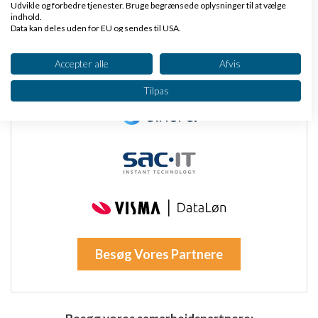
Udvikle og forbedre tjenester. Bruge begrænsede oplysninger til at vælge
indhold.
Data kan deles uden for EU og sendes til USA.
Dit samtykke og cookie gælder udelukkende for denne hjemmeside/app.
Se partnerliste (2 IAB-leverandører)
Accepter alle
Afvis
Vi bruger dine data til følgende formål:
Tilpas
IAB's behandlingsformål:
Opbevare og/eller tilgå oplysninger på en
enhed
Bruge begrænsede oplysninger til at vælge
annoncering
Oprette profiler til tilpasset annoncering
Bruge profiler til at vælge tilpasset
annoncering
Besøg Vores Partnere
Oprette profiler for at tilpasse indhold
Bruge profiler til at vælge tilpasset indhold