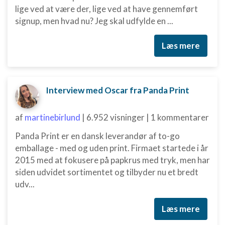
kombinationer af oplysninger fra forskellige
lige ved at være der, lige ved at have gennemført
kilder
signup, men hvad nu? Jeg skal udfylde en ...
Udvikle og forbedre tjenester
Læs mere
Bruge begrænsede oplysninger til at vælge
indhold
IAB Special Features:
Interview med Oscar fra Panda Print
Bruge præcise geografiske
placeringsoplysninger
af
martinebirlund
|
6.952 visninger
|
1 kommentarer
Identificere enheder baseret på aktivt
anmodede oplysninger
Panda Print er en dansk leverandør af to-go
emballage - med og uden print. Firmaet startede i år
Ikke-IAB-behandlingsformål:
2015 med at fokusere på papkrus med tryk, men har
Nødvendig
siden udvidet sortimentet og tilbyder nu et bredt
udv...
Ydeevne
Funktionel
Læs mere