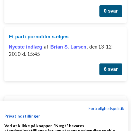
0 svar
Et parti pornofilm sælges
af
,
den 13-12-
Nyeste indlæg
Brian S. Larsen
2010 kl. 15:45
6 svar
Klar lønnen med Danløn
Fortrolighedspolitik
Lav løn på et øjeblik–nemt, sikkert
Privatindstillinger
og billigt. Opret gratis konto.
Ved at klikke på knappen "Nægt" bevares
www.danlon.dk/
standardindstillingen for kun strengt nødvendige cookie.