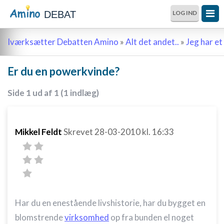
DEBAT
LOG IND
Iværksætter Debatten Amino
»
Alt det andet..
»
Jeg har et 
Er du en powerkvinde?
Side 1 ud af 1 (1 indlæg)
Mikkel Feldt
Skrevet
28-03-2010
kl. 16:33
Har du en enestående livshistorie, har du bygget en
blomstrende
virksomhed
op fra bunden el noget