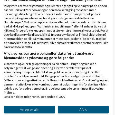
Vi og vores partnere gemmer og/eller får adgang til oplysninger på en enhed,
såsom unikke ID'er i cookie og anden browserlagring for at behandle
Køb en virksomhed
personlige data. Nogle leverandører kan behandle dine personlige data
baseret på legitim interesse, for at gøre indsigelse mod dette åbne
Køb en virksomhed med
"Indstillinger". Du kan acceptere, afvise eller administrere dine indstillinger
kunder og omsætning hos Saxis
ved at klikke på knappen "Administrer indstillinger" eller til enhver tid ved at
klikke på fingeraftryksknappen i nederste venstre hjørne af webstedet. For at
www.saxis.dk
trække dit samtykke tilbage, klik på fingeraftrykket eller linket i sidefoden på
hjemmesiden og klik på menupunktet Mine data, på den side kan du trække
dit samtykke tilbage. Disse valg vil blive signaleret til vores partnere og vil ikke
Dinero Regnskabsprogram
påvirke browserdata.
Vi og vores partnere behandler data for at analysere
Opret nemt og hurtigt fakturaer
hjemmesidens ydeevne og gøre følgende:
Lav gratis bruger på Dinero i dag
Opbevare og/eller tilgå oplysninger på en enhed. Bruge begrænsede
www.dinero.dk
oplysninger til at vælge annoncering. Oprette profiler til tilpasset
annoncering. Bruge profiler til at vælge tilpasset annoncering. Oprette
profiler for at tilpasse indhold. Bruge profiler til at vælge tilpasset indhold.
Måle annonceringseffektivitet. Måle indholdseffektivitet. Forstå målgrupper
gennem statistikker eller kombinationer af oplysninger fra forskellige kilder.
Udvikle og forbedre tjenester. Bruge begrænsede oplysninger til at vælge
Nye ekspertblog-indlæg om Div.
indhold.
Data kan deles uden for EU og sendes til USA.
PSD2 forbyder, at du lægger kortgebyret ud til dine kunder fra 1. januar 2018
Dit samtykke og cookie gælder udelukkende for denne hjemmeside/app.
Se partnerliste (2 IAB-leverandører)
Accepter alle
Afvis