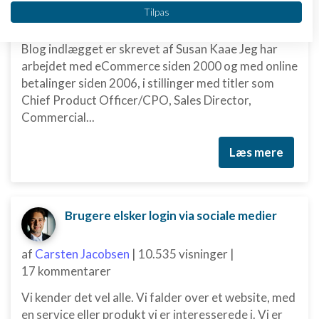
Vi bruger dine data til følgende formål:
af
martinebirlund
|
11.206 visninger
|
Tilpas
IAB's behandlingsformål:
3 kommentarer
Opbevare og/eller tilgå oplysninger på en
Blog indlægget er skrevet af Susan Kaae Jeg har
enhed
arbejdet med eCommerce siden 2000 og med online
betalinger siden 2006, i stillinger med titler som
Bruge begrænsede oplysninger til at vælge
annoncering
Chief Product Officer/CPO, Sales Director,
Commercial...
Oprette profiler til tilpasset annoncering
Læs mere
Bruge profiler til at vælge tilpasset
annoncering
Oprette profiler for at tilpasse indhold
Brugere elsker login via sociale medier
Bruge profiler til at vælge tilpasset indhold
af
Carsten Jacobsen
|
10.535 visninger
|
Måle annonceringseffektivitet
17 kommentarer
Måle indholdseffektivitet
Vi kender det vel alle. Vi falder over et website, med
Forstå målgrupper gennem statistikker eller
en service eller produkt vi er interesserede i. Vi er