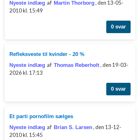
Bruge begrænsede oplysninger til at vælge
af
,
den 13-05-
Nyeste indlæg
Martin Thorborg
indhold
2010 kl. 15:49
IAB Special Features:
0 svar
Bruge præcise geografiske
placeringsoplysninger
Identificere enheder baseret på aktivt
anmodede oplysninger
Refleksveste til kvinder - 20 %
Ikke-IAB-behandlingsformål:
af
,
den 19-03-
Nyeste indlæg
Thomas Reberholt
Nødvendig
2026 kl. 17:13
Ydeevne
0 svar
Funktionel
Annoncering / marketing
Et parti pornofilm sælges
af
,
den 13-12-
Nyeste indlæg
Brian S. Larsen
2010 kl. 15:45