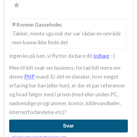
Ronnie Gasseholm:
Takker, mente sgu nok der var sådan en område
men kunne ikke finde det
Ingen ko på isen, vi flytter da bare dit
indlæg
:-)
Men til lidt snak om business; fortæl lidt mere om
denne
PHP
mand. Er det en dansker, hvor meget
erfaring har han (eller hun), er der et par referencer
og hvad følger med i prisen (med eller unden PC,
nødvendige programmer, kontor, kildevandkøler,
internetforbindelse etc)?
Svar
Nicolai Lønne fra BetterInvite.com