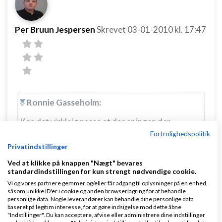
Per Bruun Jespersen
Skrevet
03-01-2010
kl. 17:47
Ronnie Gasseholm:
Kan det virkleig passe at der er ingen der
Fortrolighedspolitik
mangler hjælp pt.
Privatindstillinger
hvordan ser hans
wordpress
"skills" ud?
Ved at klikke på knappen "Nægt" bevares
standardindstillingen for kun strengt nødvendige cookie.
Vi og vores partnere gemmer og/eller får adgang til oplysninger på en enhed,
Svar
såsom unikke ID'er i cookie og anden browserlagring for at behandle
personlige data. Nogle leverandører kan behandle dine personlige data
baseret på legitim interesse, for at gøre indsigelse mod dette åbne
"Indstillinger". Du kan acceptere, afvise eller administrere dine indstillinger