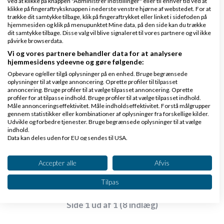
ved at klikke på knappen "Administrer indstillinger" eller til enhver tid ved at
klikke på fingeraftryksknappen i nederste venstre hjørne af webstedet. For at
trække dit samtykke tilbage, klik på fingeraftrykket eller linket i sidefoden på
hjemmesiden og klik på menupunktet Mine data, på den side kan du trække
dit samtykke tilbage. Disse valg vil blive signaleret til vores partnere og vil ikke
påvirke browserdata.
E.W.D Distribution
Skrevet
03-01-2010
kl. 17:49
Vi og vores partnere behandler data for at analysere
hjemmesidens ydeevne og gøre følgende:
Opbevare og/eller tilgå oplysninger på en enhed. Bruge begrænsede
oplysninger til at vælge annoncering. Oprette profiler til tilpasset
annoncering. Bruge profiler til at vælge tilpasset annoncering. Oprette
profiler for at tilpasse indhold. Bruge profiler til at vælge tilpasset indhold.
Måle annonceringseffektivitet. Måle indholdseffektivitet. Forstå målgrupper
gennem statistikker eller kombinationer af oplysninger fra forskellige kilder.
Kan du også tilbyde aspx.net, navision nav
Udvikle og forbedre tjenester. Bruge begrænsede oplysninger til at vælge
programering og hvis til hvilken pris
indhold.
Data kan deles uden for EU og sendes til USA.
Dit samtykke og cookie gælder udelukkende for denne hjemmeside/app.
Svar
Se partnerliste (2 IAB-leverandører)
Accepter alle
Afvis
Vi bruger dine data til følgende formål:
Tilpas
IAB's behandlingsformål:
Opbevare og/eller tilgå oplysninger på en
Side 1 ud af 1 (8 indlæg)
enhed