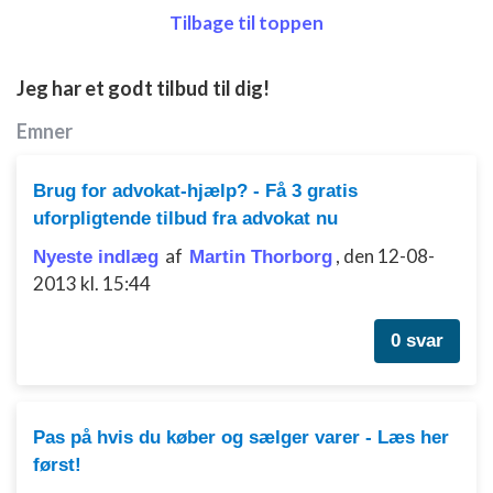
Bruge begrænsede oplysninger til at vælge
Tilbage til toppen
annoncering
Oprette profiler til tilpasset annoncering
Jeg har et godt tilbud til dig!
Bruge profiler til at vælge tilpasset
Emner
annoncering
Brug for advokat-hjælp? - Få 3 gratis
Oprette profiler for at tilpasse indhold
uforpligtende tilbud fra advokat nu
Bruge profiler til at vælge tilpasset indhold
af
,
den 12-08-
Nyeste indlæg
Martin Thorborg
2013 kl. 15:44
Måle annonceringseffektivitet
Måle indholdseffektivitet
0 svar
Forstå målgrupper gennem statistikker eller
kombinationer af oplysninger fra forskellige
kilder
Pas på hvis du køber og sælger varer - Læs her
Udvikle og forbedre tjenester
først!