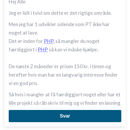
Hej Alle
Jeg er lidt i tvivl om dette er det rigtige område.
Men jeg har 1 udvikler sidende som PT ikke har
noget at lave.
Det er inden for
PHP
, så mangler du noget
færdiggjort i
PHP
så kan vi måske hjælpe..
De næste 2 måneder er prisen 150 kr. i timen og
herefter hvis man har en langvarig interesse finder
vi en god pris.
Så hvis i mangler at få færdiggjort noget eller har et
lille projekt så råb skriv til mig og vi finder en løsning
Svar