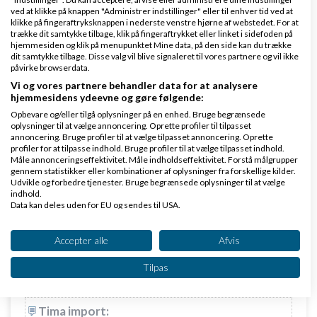
ved at klikke på knappen "Administrer indstillinger" eller til enhver tid ved at
klikke på fingeraftryksknappen i nederste venstre hjørne af webstedet. For at
Jeg ville da også gerne lige kigge forbi dem, hvis du
trække dit samtykke tilbage, klik på fingeraftrykket eller linket i sidefoden på
gider smide et link til mig også, tak :)
hjemmesiden og klik på menupunktet Mine data, på den side kan du trække
dit samtykke tilbage. Disse valg vil blive signaleret til vores partnere og vil ikke
påvirke browserdata.
Svar
Vi og vores partnere behandler data for at analysere
hjemmesidens ydeevne og gøre følgende:
Trendy Katte & Hundeudstyr På nettet
Opbevare og/eller tilgå oplysninger på en enhed. Bruge begrænsede
oplysninger til at vælge annoncering. Oprette profiler til tilpasset
annoncering. Bruge profiler til at vælge tilpasset annoncering. Oprette
profiler for at tilpasse indhold. Bruge profiler til at vælge tilpasset indhold.
Måle annonceringseffektivitet. Måle indholdseffektivitet. Forstå målgrupper
gennem statistikker eller kombinationer af oplysninger fra forskellige kilder.
Udvikle og forbedre tjenester. Bruge begrænsede oplysninger til at vælge
indhold.
Data kan deles uden for EU og sendes til USA.
Holger
Skrevet
15-02-2009
kl. 11:53
Dit samtykke og cookie gælder udelukkende for denne hjemmeside/app.
Se partnerliste (2 IAB-leverandører)
Accepter alle
Afvis
Vi bruger dine data til følgende formål:
Tilpas
IAB's behandlingsformål:
Opbevare og/eller tilgå oplysninger på en
enhed
Tima import: