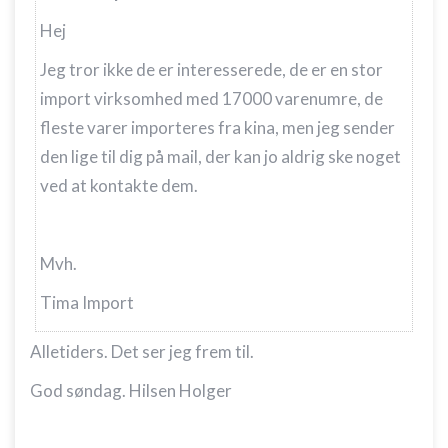
Hej
Bruge begrænsede oplysninger til at vælge
annoncering
Jeg tror ikke de er interesserede, de er en stor
Oprette profiler til tilpasset annoncering
import virksomhed med 17000 varenumre, de
fleste varer importeres fra kina, men jeg sender
Bruge profiler til at vælge tilpasset
annoncering
den lige til dig på mail, der kan jo aldrig ske noget
ved at kontakte dem.
Oprette profiler for at tilpasse indhold
Bruge profiler til at vælge tilpasset indhold
Mvh.
Måle annonceringseffektivitet
Tima Import
Måle indholdseffektivitet
Alletiders. Det ser jeg frem til.
Forstå målgrupper gennem statistikker eller
kombinationer af oplysninger fra forskellige
kilder
God søndag. Hilsen Holger
Udvikle og forbedre tjenester