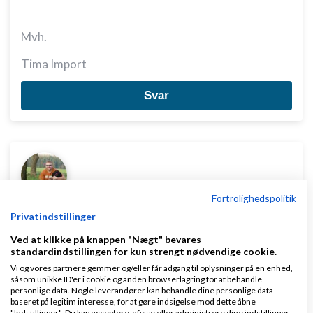
Mvh.
Tima Import
Svar
Fortrolighedspolitik
langvang
Skrevet
15-02-2009
kl. 01:22
Privatindstillinger
Ved at klikke på knappen "Nægt" bevares
standardindstillingen for kun strengt nødvendige cookie.
Vi og vores partnere gemmer og/eller får adgang til oplysninger på en enhed,
såsom unikke ID'er i cookie og anden browserlagring for at behandle
personlige data. Nogle leverandører kan behandle dine personlige data
baseret på legitim interesse, for at gøre indsigelse mod dette åbne
Hej Tima
"Indstillinger". Du kan acceptere, afvise eller administrere dine indstillinger