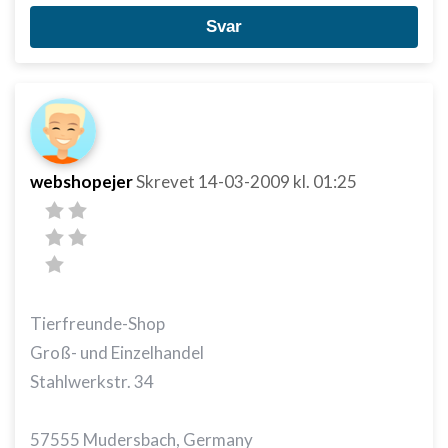
Bruge begrænsede oplysninger til at vælge
Svar
indhold
IAB Special Features:
Bruge præcise geografiske
placeringsoplysninger
Identificere enheder baseret på aktivt
anmodede oplysninger
webshopejer
Skrevet
14-03-2009
kl. 01:25
Ikke-IAB-behandlingsformål:
Nødvendig
Ydeevne
Funktionel
Tierfreunde-Shop
Groß- und Einzelhandel
Annoncering / marketing
Stahlwerkstr. 34
57555 Mudersbach, Germany