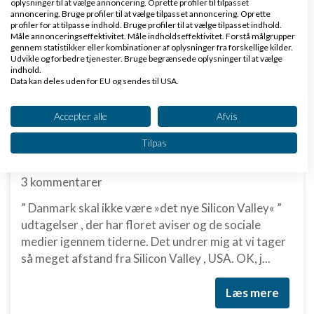
oplysninger til at vælge annoncering. Oprette profiler til tilpasset
gode råd fra alle mulige kanter om, hvad der virker.
annoncering. Bruge profiler til at vælge tilpasset annoncering. Oprette
profiler for at tilpasse indhold. Bruge profiler til at vælge tilpasset indhold.
...
Måle annonceringseffektivitet. Måle indholdseffektivitet. Forstå målgrupper
gennem statistikker eller kombinationer af oplysninger fra forskellige kilder.
Udvikle og forbedre tjenester. Bruge begrænsede oplysninger til at vælge
Læs mere
indhold.
Data kan deles uden for EU og sendes til USA.
Dit samtykke og cookie gælder udelukkende for denne hjemmeside/app.
Se partnerliste (2 IAB-leverandører)
Accepter alle
Afvis
Danmark er en funktionær nation!
Vi bruger dine data til følgende formål:
Tilpas
IAB's behandlingsformål:
af
Soulaima Gourani
|
3.643 visninger
|
Opbevare og/eller tilgå oplysninger på en
3 kommentarer
enhed
” Danmark skal ikke være »det nye Silicon Valley« ”
Bruge begrænsede oplysninger til at vælge
udtagelser , der har floret aviser og de sociale
annoncering
medier igennem tiderne. Det undrer mig at vi tager
Oprette profiler til tilpasset annoncering
så meget afstand fra Silicon Valley , USA. OK, j...
Bruge profiler til at vælge tilpasset
Læs mere
annoncering