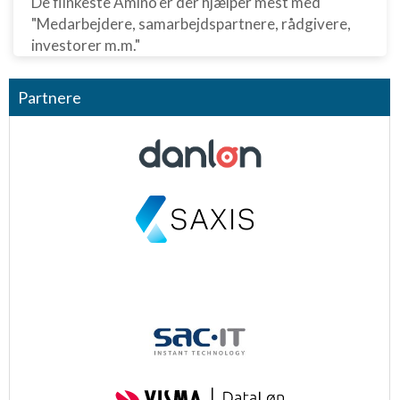
De flinkeste Amino’er der hjælper mest med
anmodede oplysninger
"Medarbejdere, samarbejdspartnere, rådgivere,
Ikke-IAB-behandlingsformål:
investorer m.m."
Nødvendig
Partnere
Ydeevne
Funktionel
Annoncering / marketing