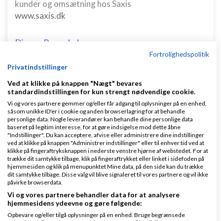
kunder og omsætning hos Saxis
www.saxis.dk
Dinero Regnskabsprogram
Fortrolighedspolitik
Opret nemt og hurtigt fakturaer
Privatindstillinger
Lav gratis bruger på Dinero i dag
www.dinero.dk
Ved at klikke på knappen "Nægt" bevares
standardindstillingen for kun strengt nødvendige cookie.
Vi og vores partnere gemmer og/eller får adgang til oplysninger på en enhed,
såsom unikke ID'er i cookie og anden browserlagring for at behandle
personlige data. Nogle leverandører kan behandle dine personlige data
Nye ekspertblog-indlæg om Netværk & ledelse
baseret på legitim interesse, for at gøre indsigelse mod dette åbne
"Indstillinger". Du kan acceptere, afvise eller administrere dine indstillinger
ved at klikke på knappen "Administrer indstillinger" eller til enhver tid ved at
De 3 vigtigste områder i din markedsføring, du er nødt til at have styr på
klikke på fingeraftryksknappen i nederste venstre hjørne af webstedet. For at
trække dit samtykke tilbage, klik på fingeraftrykket eller linket i sidefoden på
hjemmesiden og klik på menupunktet Mine data, på den side kan du trække
dit samtykke tilbage. Disse valg vil blive signaleret til vores partnere og vil ikke
af
Lise Halskov
|
2.716 visninger
|
1 kommentarer
påvirke browserdata.
Hvis du står med en ret ny virksomhed, kan du nemt
Vi og vores partnere behandler data for at analysere
hjemmesidens ydeevne og gøre følgende:
stå i den situation, at du taber overblikket.
Opbevare og/eller tilgå oplysninger på en enhed. Bruge begrænsede
Mulighederne er uendelige, og det skorter ikke gå