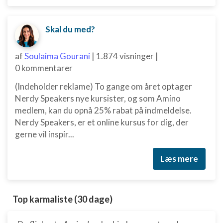
Oprette profiler for at tilpasse indhold
Bruge profiler til at vælge tilpasset indhold
Skal du med?
Måle annonceringseffektivitet
af
Soulaima Gourani
|
1.874 visninger
|
0 kommentarer
Måle indholdseffektivitet
(Indeholder reklame) To gange om året optager
Forstå målgrupper gennem statistikker eller
kombinationer af oplysninger fra forskellige
Nerdy Speakers nye kursister, og som Amino
kilder
medlem, kan du opnå 25% rabat på indmeldelse.
Nerdy Speakers, er et online kursus for dig, der
Udvikle og forbedre tjenester
gerne vil inspir...
Bruge begrænsede oplysninger til at vælge
indhold
Læs mere
IAB Special Features:
Bruge præcise geografiske
placeringsoplysninger
Top karmaliste (30 dage)
Identificere enheder baseret på aktivt