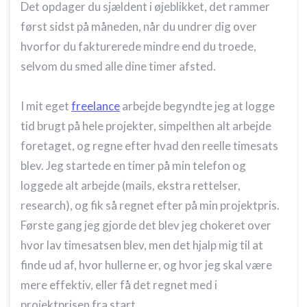
Det opdager du sjældent i øjeblikket, det rammer
først sidst på måneden, når du undrer dig over
hvorfor du fakturerede mindre end du troede,
selvom du smed alle dine timer afsted.
I mit eget
freelance
arbejde begyndte jeg at logge
tid brugt på hele projekter, simpelthen alt arbejde
foretaget, og regne efter hvad den reelle timesats
blev. Jeg startede en timer på min telefon og
loggede alt arbejde (mails, ekstra rettelser,
research), og fik så regnet efter på min projektpris.
Første gang jeg gjorde det blev jeg chokeret over
hvor lav timesatsen blev, men det hjalp mig til at
finde ud af, hvor hullerne er, og hvor jeg skal være
mere effektiv, eller få det regnet med i
projektprisen fra start.