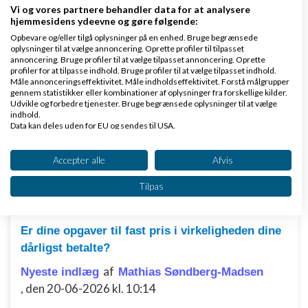
Vi og vores partnere behandler data for at analysere
0 svar
hjemmesidens ydeevne og gøre følgende:
Opbevare og/eller tilgå oplysninger på en enhed. Bruge begrænsede
oplysninger til at vælge annoncering. Oprette profiler til tilpasset
annoncering. Bruge profiler til at vælge tilpasset annoncering. Oprette
profiler for at tilpasse indhold. Bruge profiler til at vælge tilpasset indhold.
Din reelle timepris er lavere end du tror, og det
Måle annonceringseffektivitet. Måle indholdseffektivitet. Forstå målgrupper
gennem statistikker eller kombinationer af oplysninger fra forskellige kilder.
opdager de færreste
Udvikle og forbedre tjenester. Bruge begrænsede oplysninger til at vælge
indhold.
af
Nyeste indlæg
Mathias Søndberg-Madsen
Data kan deles uden for EU og sendes til USA.
,
den 06-07-2026 kl. 12:09
Dit samtykke og cookie gælder udelukkende for denne hjemmeside/app.
Se partnerliste (2 IAB-leverandører)
Accepter alle
Afvis
3 svar
Vi bruger dine data til følgende formål:
Tilpas
IAB's behandlingsformål:
Opbevare og/eller tilgå oplysninger på en
enhed
Er dine opgaver til fast pris i virkeligheden dine
dårligst betalte?
Bruge begrænsede oplysninger til at vælge
annoncering
af
Nyeste indlæg
Mathias Søndberg-Madsen
,
den 20-06-2026 kl. 10:14
Oprette profiler til tilpasset annoncering