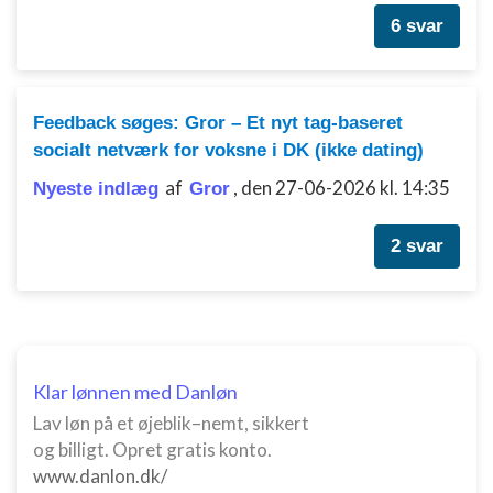
Bruge profiler til at vælge tilpasset
6 svar
annoncering
Oprette profiler for at tilpasse indhold
Feedback søges: Gror – Et nyt tag-baseret
Bruge profiler til at vælge tilpasset indhold
socialt netværk for voksne i DK (ikke dating)
Måle annonceringseffektivitet
af
,
den 27-06-2026 kl. 14:35
Nyeste indlæg
Gror
Måle indholdseffektivitet
2 svar
Forstå målgrupper gennem statistikker eller
kombinationer af oplysninger fra forskellige
kilder
Udvikle og forbedre tjenester
Klar lønnen med Danløn
Bruge begrænsede oplysninger til at vælge
indhold
Lav løn på et øjeblik–nemt, sikkert
og billigt. Opret gratis konto.
IAB Special Features:
www.danlon.dk/
Bruge præcise geografiske