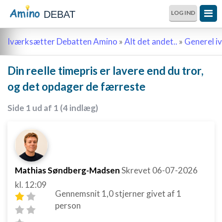
DEBAT
LOG IND
Iværksætter Debatten Amino
»
Alt det andet..
»
Generel i
Din reelle timepris er lavere end du tror,
og det opdager de færreste
Side 1 ud af 1 (4 indlæg)
Mathias Søndberg-Madsen
Skrevet
06-07-2026
kl. 12:09
Gennemsnit
1,0
stjerner givet af
1
person