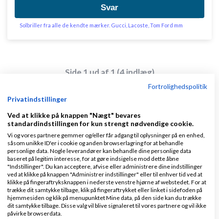
Svar
Solbriller fra alle de kendte mærker. Gucci, Lacoste, Tom Ford mm
Side 1 ud af 1 (4 indlæg)
Fortrolighedspolitik
Privatindstillinger
Tilbage til toppen
Ved at klikke på knappen "Nægt" bevares
standardindstillingen for kun strengt nødvendige cookie.
Generel iværksætterdebat
Vi og vores partnere gemmer og/eller får adgang til oplysninger på en enhed,
såsom unikke ID'er i cookie og anden browserlagring for at behandle
Emner
personlige data. Nogle leverandører kan behandle dine personlige data
baseret på legitim interesse, for at gøre indsigelse mod dette åbne
"Indstillinger". Du kan acceptere, afvise eller administrere dine indstillinger
ved at klikke på knappen "Administrer indstillinger" eller til enhver tid ved at
Hvad er den bedste måde at sælge en skrotbil i
klikke på fingeraftryksknappen i nederste venstre hjørne af webstedet. For at
Danmark?
trække dit samtykke tilbage, klik på fingeraftrykket eller linket i sidefoden på
hjemmesiden og klik på menupunktet Mine data, på den side kan du trække
af
,
i går kl. 22:45
Nyeste indlæg
skrotbil
dit samtykke tilbage. Disse valg vil blive signaleret til vores partnere og vil ikke
påvirke browserdata.