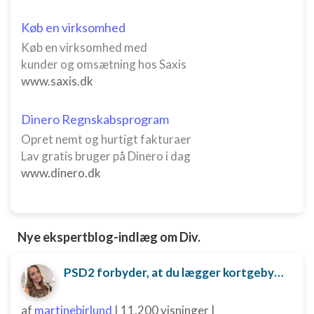
placeringsoplysninger
Køb en virksomhed
Identificere enheder baseret på aktivt
Køb en virksomhed med
anmodede oplysninger
kunder og omsætning hos Saxis
Ikke-IAB-behandlingsformål:
www.saxis.dk
Nødvendig
Dinero Regnskabsprogram
Ydeevne
Opret nemt og hurtigt fakturaer
Funktionel
Lav gratis bruger på Dinero i dag
www.dinero.dk
Annoncering / marketing
Nye ekspertblog-indlæg om Div.
PSD2 forbyder, at du lægger kortgebyret ud til dine kunder fra 1. januar 2018
af
martinebirlund
|
11.200 visninger
|