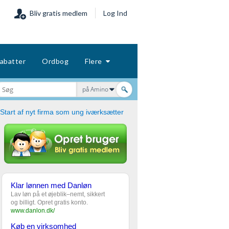
Bliv gratis medlem
Log Ind
abatter
Ordbog
Flere
på Amino
Start af nyt firma som ung iværksætter
Klar lønnen med Danløn
Lav løn på et øjeblik–nemt, sikkert
og billigt. Opret gratis konto.
www.danlon.dk/
Køb en virksomhed