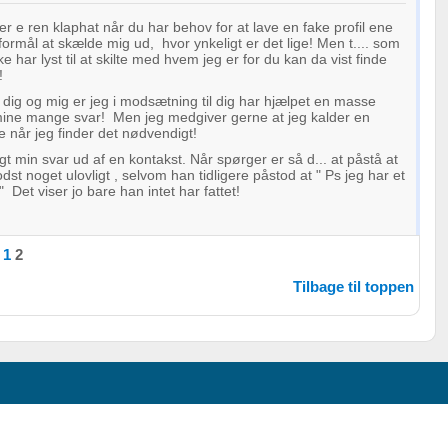
er e ren klaphat når du har behov for at lave en fake profil ene
ormål at skælde mig ud, hvor ynkeligt er det lige! Men t.... som
oplysninger fra forskellige
ke har lyst til at skilte med hvem jeg er for du kan da vist finde
st!
dig og mig er jeg i modsætning til dig har hjælpet en masse
ne mange svar! Men jeg medgiver gerne at jeg kalder en
 når jeg finder det nødvendigt!
gt min svar ud af en kontakst. Når spørger er så d... at påstå at
st noget ulovligt , selvom han tidligere påstod at " Ps jeg har et
 Det viser jo bare han intet har fattet!
1
2
Tilbage til toppen