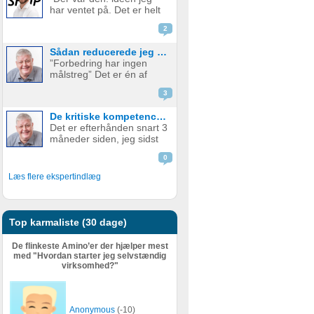
produkt. Men hvornår skal
har ventet på. Det er helt
man så tage springet og
genialt. Det er det her, jeg
begynde...
2
skal. Hvem vil IKKE betale
penge for det her?” Sådan
Sådan reducerede jeg min ugentlige arbejdstid med +20 timer og tjente samtidig mange flere penge.
er mange gode
”Forbedring har ingen
iværksætterhistorier
målstreg” Det er én af
startet og med god grund.
mine personlige værdier.
Hele e...
3
Jeg er efterhånden blevet
69 år. (I øvrigt en herlig
De kritiske kompetencer til forudsigelig, langtidsholdbar profitabel vækst – og samtidig mindre arbejde - Del 1
alder). Og selvom jeg
Det er efterhånden snart 3
efterhånden har levet
måneder siden, jeg sidst
iværksætterlivet i snart 50
skrev et blogindlæg på
år. J...
0
Amino. Mine seneste
blogindlæg har handlet
Læs flere ekspertindlæg
om mine refleksioner om
dyb og langsom tænkning.
Mit sidste blogindlæg
havde overs...
Top karmaliste (30 dage)
De flinkeste Amino’er der hjælper mest
med "Hvordan starter jeg selvstændig
virksomhed?"
Anonymous
(-10)