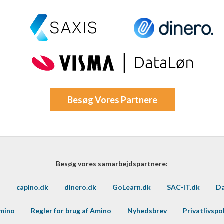
Besøg Vores Partnere
Besøg vores samarbejdspartnere:
k
capino.dk
dinero.dk
GoLearn.dk
SAC-IT.dk
Da
Amino
Regler for brug af Amino
Nyhedsbrev
Privatlivspol