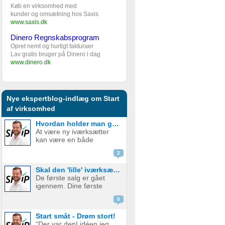
Køb en virksomhed med
kunder og omsætning hos Saxis
www.saxis.dk
Dinero Regnskabsprogram
Opret nemt og hurtigt fakturaer
Lav gratis bruger på Dinero i dag
www.dinero.dk
Nye ekspertblog-indlæg om Start
af virksomhed
Hvordan holder man gejsten oppe som ny iværksætter?
At være ny iværksætter
kan være en både
spændende og
2
udfordrende rejse. Den
frihed og kreativitet, som
Skal den 'lille' iværksætter bruge penge på digital marketing?
følger med at starte egen
De første salg er gået
virksomhed, er det som
igennem. Dine første
mange jagter, men
kunder er glade og
samtidig er der også
0
tilfredse. Det virker virkelig
mange bar...
som om, at der er en
Start småt - Drøm stort!
plads, og et marked for dit
“Der var den! idéen jeg