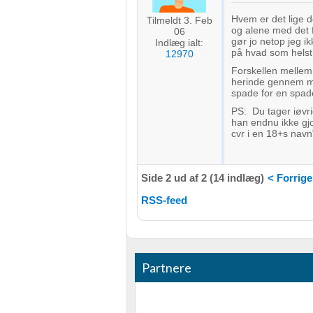
Måle indholdseffektivitet
Hvem er det lige d
Tilmeldt 3. Feb
og alene med det f
Forstå målgrupper gennem statistikker eller kombinationer af 
06
gør jo netop jeg ik
Indlæg ialt:
kilder
på hvad som hel
12970
Forskellen mellem 
Udvikle og forbedre tjenester
herinde gennem mi
spade for en spade
Bruge begrænsede oplysninger til at vælge indhold
PS: Du tager iøvri
han endnu ikke gjod
IAB Special Features:
cvr i en 18+s navn"
Bruge præcise geografiske placeringsoplysninger
Identificere enheder baseret på aktivt anmodede oplysninger
Side 2 ud af 2 (14 indlæg)
< Forrige
Ikke-IAB-behandlingsformål:
RSS-feed
Nødvendig
Ydeevne
Partnere
Funktionel
Annoncering / marketing