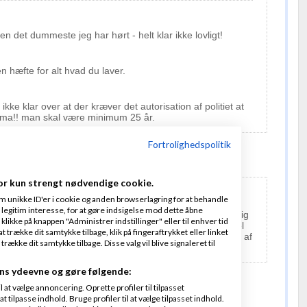
en det dummeste jeg har hørt - helt klar ikke lovligt!
ven hæfte for alt hvad du laver.
kke klar over at der kræver det autorisation af politiet at
firma!! man skal være minimum 25 år.
Fortrolighedspolitik
or kun strengt nødvendige cookie.
m unikke ID'er i cookie og anden browserlagring for at behandle
legitim interesse, for at gøre indsigelse mod dette åbne
ej, men når du vi vælger at lave en bevist og uforsvarlig
 klikke på knappen "Administrer indstillinger" eller til enhver tid
e, så er det sgu da mega dumt gjort - længere er den vel
 trække dit samtykke tilbage, klik på fingeraftrykket eller linket
r åbenbart ikke gammel nok til at forstå konsekvenserne af
kke dit samtykke tilbage. Disse valg vil blive signaleret til
ns ydeevne og gøre følgende:
at vælge annoncering. Oprette profiler til tilpasset
t tilpasse indhold. Bruge profiler til at vælge tilpasset indhold.