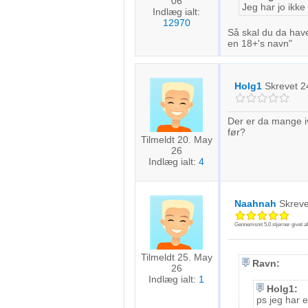
06
Jeg har jo ikke
Indlæg ialt:
12970
Så skal du da have
en 18+'s navn"
Holg1
Skrevet
2
Der er da mange i
før?
Tilmeldt 20. May
26
Indlæg ialt:
4
Naahnah
Skrev
Gennemsnit
5,0
stjerner givet a
Tilmeldt 25. May
Ravn:
26
Indlæg ialt:
1
Holg1:
ps jeg har e