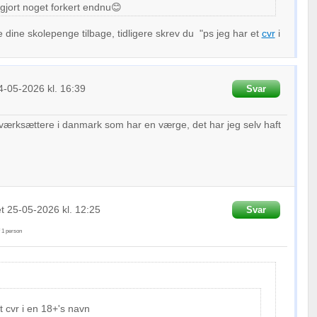
 gjort noget forkert endnu😊
 dine skolepenge tilbage, tidligere skrev du "
ps jeg har et
cvr
i
4-05-2026
kl. 16:39
Svar
værksættere i danmark som har en værge, det har jeg selv haft
et
25-05-2026
kl. 12:25
Svar
f
1
person
t cvr i en 18+'s navn