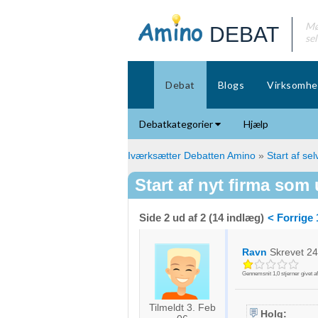
Mø
DEBAT
se
Debat
Blogs
Virksomhe
Debatkategorier
Hjælp
Iværksætter Debatten Amino
»
Start af se
Start af nyt firma som
Side 2 ud af 2 (14 indlæg)
< Forrige
Ravn
Skrevet
24
Gennemsnit
1,0
stjerner givet a
Tilmeldt 3. Feb
Holg: