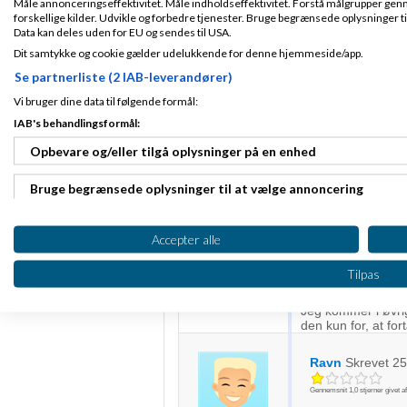
Måle annonceringseffektivitet. Måle indholdseffektivitet. Forstå målgrupper genn
Ravn:
forskellige kilder. Udvikle og forbedre tjenester. Bruge begrænsede oplysninger ti
Data kan deles uden for EU og sendes til USA.
Så skal du da h
Dit samtykke og cookie gælder udelukkende for denne hjemmeside/app.
et cvr i en 18+
Se partnerliste (2 IAB-leverandører)
Vi bruger dine data til følgende formål:
IAB's behandlingsformål:
Tænk sig, at jeg ef
Opbevare og/eller tilgå oplysninger på en enhed
oprette en bruger 
sig ordentligt.
Bruge begrænsede oplysninger til at vælge annoncering
Hvad er det dog for
smart online når en
det er klart, at n
Oprette profiler til tilpasset annoncering
Accepter alle
Fuldstændig vanvit
Bruge profiler til at vælge tilpasset annoncering
være, at løfte hin
Tilpas
end ikke har stemm
Oprette profiler for at tilpasse indhold
Jeg kommer i øvrig
den kun for, at for
Bruge profiler til at vælge tilpasset indhold
Ravn
Skrevet
25
Måle annonceringseffektivitet
Gennemsnit
1,0
stjerner givet a