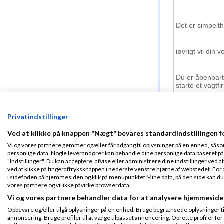
Det er simpelth
iøvrigt vil din 
Du er åbenbart i
starte et vagt
Privatindstillinger
Ved at klikke på knappen "Nægt" bevares standardindstillingen f
Ravn:
Vi og vores partnere gemmer og/eller får adgang til oplysninger på en enhed, såso
personlige data. Nogle leverandører kan behandle dine personlige data baseret på 
skældt ud næh n
"Indstillinger". Du kan acceptere, afvise eller administrere dine indstillinger ved at
lovovertrædels
ved at klikke på fingeraftryksknappen i nederste venstre hjørne af webstedet. For at
ikke. Men du e
i sidefoden på hjemmesiden og klik på menupunktet Mine data, på den side kan du træ
din handling.
vores partnere og vil ikke påvirke browserdata.
Vi og vores partnere behandler data for at analysere hjemmeside
Opbevare og/eller tilgå oplysninger på en enhed. Bruge begrænsede oplysninger til 
annoncering. Bruge profiler til at vælge tilpasset annoncering. Oprette profiler for a