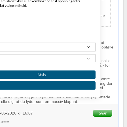
em statistikker eller kombinationer af oplysninger fra
l at vælge indhold.
ave dine skolepenge tilbage, tidligere skrev du "
ps jeg har
's navn"
ter flere år at have læst på
Amino
føler mig nødsaget til, at
for, at fortælle en bruger med 12.000 indlæg, at han skal opføre
 en måde at te sig på? Styr din attitude. Det er nemt, at spille
s identitet er skjult ikke? Ja, du har ret - det er min også - for
år man møder folk som dig, Ravn, så skal man passe på.
Afvis
tig opførsel på et iværksætterforum, hvor det fælles mål være
anden og/eller supportere hinanden. Du skriver til en 17-årig der
eret. Du kan ikke forvente, at han ved alt. Pinlig opførsel.
t aldrig til, at logge ind på den her konto mere. Jeg oprettede
tælle dig, at du lyder som en massiv klaphat.
-05-2026
kl. 16:07
Svar
f
1
person