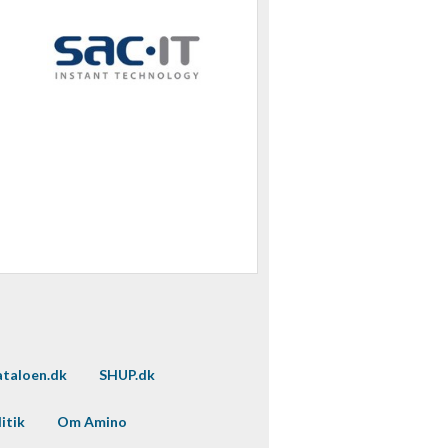
taloen.dk
SHUP.dk
itik
Om Amino