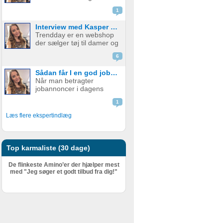
emballage - med og uden
skal udfylde en ...
1
print. Firmaet startede i år
2015 med at fokusere på
Interview med Kasper fra Trendday
papkrus med tryk, men
Trendday er en webshop
har siden udvidet
der sælger tøj til damer og
sortimentet og tilbyder nu
startede tilbage i februar
et bredt udv...
6
2015, sidenhen har de
opnået kæmpe succes.
Sådan får I en god jobannonce
Bag Trendday er de to
Når man betragter
unge iværksættere
jobannoncer i dagens
Camilla og Kasper. I dette
Danmark, er mange af
blogindlæg f...
1
dem fuld af ønsker til
personlige og faglige
Læs flere ekspertindlæg
kompetencer. En
grovtælling kan hurtigt få
tallet højt op – og det er
ikke ualmindeligt at find...
Top karmaliste (30 dage)
De flinkeste Amino’er der hjælper mest
med "Jeg søger et godt tilbud fra dig!"