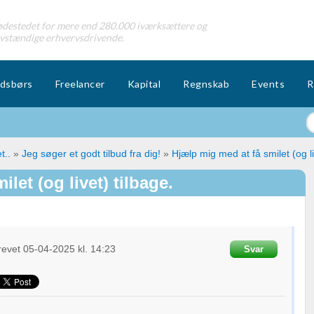
destedet for mere end 280.000 iværksættere og
lvstændige erhvervsdrivende.
dsbørs
Freelancer
Kapital
Regnskab
Events
R
t..
»
Jeg søger et godt tilbud fra dig!
»
Hjælp mig med at få smilet (og li
let (og livet) tilbage.
revet
05-04-2025
kl. 14:23
Svar