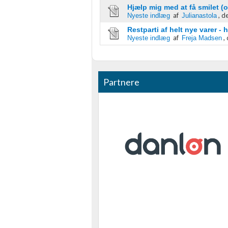
Hjælp mig med at få smilet (og
af
,
de
Nyeste indlæg
Julianastola
Bruge begrænsede oplysninger til at vælge indhold
Restparti af helt nye varer -
IAB Special Features:
af
,
Nyeste indlæg
Freja Madsen
Bruge præcise geografiske placeringsoplysninger
Identificere enheder baseret på aktivt anmodede oplysninger
Partnere
Ikke-IAB-behandlingsformål:
Nødvendig
Ydeevne
Funktionel
Annoncering / marketing