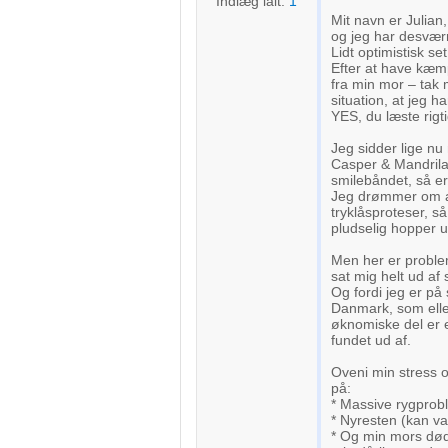
Indlæg ialt:
1
Mit navn er Julian,
og jeg har desværr
Lidt optimistisk se
Efter at have kæm
fra min mor – tak 
situation, at jeg h
YES, du læste rigt
Jeg sidder lige nu
Casper & Mandrilaf
smilebåndet, så er 
Jeg drømmer om at
tryklåsproteser, s
pludselig hopper u
Men her er proble
sat mig helt ud af s
Og fordi jeg er på
Danmark, som elle
øknomiske del er 
fundet ud af.
Oveni min stress 
på:
* Massive rygprob
* Nyresten (kan v
* Og min mors død