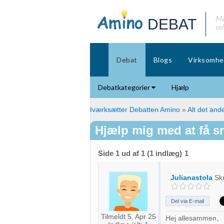
Mø
DEBAT
se
Debat
Blogs
Virksomhe
Debatkategorier
Hjælp
Iværksætter Debatten Amino
»
Alt det ande
Hjælp mig med at få smi
Side 1 ud af 1 (1 indlæg)
1
Julianastola
Sk
Del via E-mail
Tilmeldt 5. Apr 25
Hej allesammen,