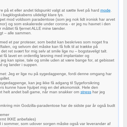
e på et eller andet tidspunkt valgt at sætte livet på hard
mode
.
t i bagklogskabens ulideligt klare lys.
pet mod voldsom paradentose (som jeg nok lidt ironisk har arvet
mor) og som eskalerede under corona - er jeg nu havnet i den
ar måttet få fjernet ALLE mine tænder.
igt – alle sammen.
 med et par proteser, som bedst kan beskrives som noget fra
talen, og selvom det måske kan få folk til at trække på
det ret svært for mig selv at smile lige nu – bogstaveligt talt.
 få lavet en ordentlig løsning med implantater og
å jeg kan spise, tale og smile uden at være bange for, at gebisset
d og lander i suppen.
met: Jeg er lige nu på sygedagpenge, fordi denne omgang har
pillet.
 sygedagpenge, kan jeg ikke få adgang til Sygeforsikring
rs kunne have hjulpet mig en del økonomisk. Hele den
et helt andet ball game, når man snakker om
stress
har jeg
omkring min Godzilla-paradentose har de sidste par år også budt
lemer
armt IKKE anbefales)
 i sommer, som udover sorgen måske også var leverandør af