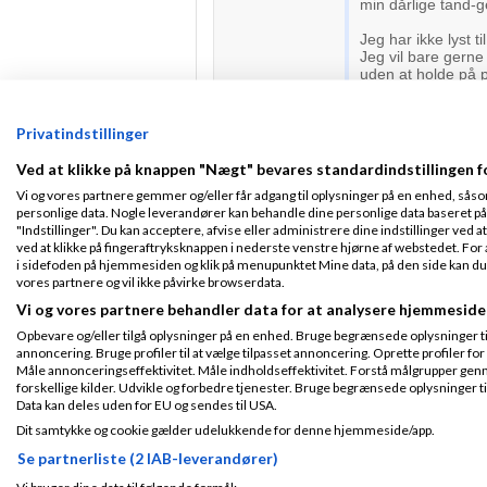
min dårlige tand-g
Jeg har ikke lyst ti
Jeg vil bare gerne 
uden at holde på 
Jeg søger derfor 
gofundme) for at k
Privatindstillinger
tandlæge jeg er tr
Ved at klikke på knappen "Nægt" bevares standardindstillingen f
Det vil betyde alt 
Vi og vores partnere gemmer og/eller får adgang til oplysninger på en enhed, såso
Hvis du eller I har
personlige data. Nogle leverandører kan behandle dine personlige data baseret på 
taknemmelig. Og 
"Indstillinger". Du kan acceptere, afvise eller administrere dine indstillinger ved at
videre.
ved at klikke på fingeraftryksknappen i nederste venstre hjørne af webstedet. For at
i sidefoden på hjemmesiden og klik på menupunktet Mine data, på den side kan du træ
Tak fordi du læste 
vores partnere og vil ikke påvirke browserdata.
værdighed) tilbage
Vi og vores partnere behandler data for at analysere hjemmeside
DBH Julian Astola 
Opbevare og/eller tilgå oplysninger på en enhed. Bruge begrænsede oplysninger til 
🙏
annoncering. Bruge profiler til at vælge tilpasset annoncering. Oprette profiler for a
Side 1 ud af 1 (1 indlæg)
Måle annonceringseffektivitet. Måle indholdseffektivitet. Forstå målgrupper genn
forskellige kilder. Udvikle og forbedre tjenester. Bruge begrænsede oplysninger ti
RSS-feed
Data kan deles uden for EU og sendes til USA.
Dit samtykke og cookie gælder udelukkende for denne hjemmeside/app.
Se partnerliste (2 IAB-leverandører)
Vi bruger dine data til følgende formål: