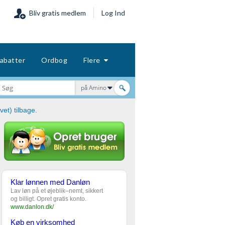
Bliv gratis medlem
Log Ind
abatter
Ordbog
Flere
på Amino
vet) tilbage.
Klar lønnen med Danløn
Lav løn på et øjeblik–nemt, sikkert
og billigt. Opret gratis konto.
www.danlon.dk/
Køb en virksomhed