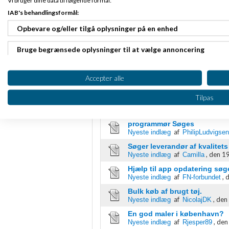
IAB's behandlingsformål:
Jeg søger et godt tilbud fra dig!
Opbevare og/eller tilgå oplysninger på en enhed
Emner
Bruge begrænsede oplysninger til at vælge annoncering
Opslå ikke freelance-opgaver
af
Nyeste indlæg
Martin Thorborg
Oprette profiler til tilpasset annoncering
Accepter alle
Private credit score
af
,
den
Nyeste indlæg
Amva1929
Bruge profiler til at vælge tilpasset annoncering
Tilpas
Søger ilustrator
af
,
den 14-
Nyeste indlæg
phyto
Oprette profiler for at tilpasse indhold
programmør Søges
af
Bruge profiler til at vælge tilpasset indhold
Nyeste indlæg
PhilipLudvigsen
Søger leverandør af kvalitets
Måle annonceringseffektivitet
af
,
den 19
Nyeste indlæg
Camilla
Hjælp til app opdatering søg
Måle indholdseffektivitet
af
,
d
Nyeste indlæg
FN-forbundet
Bulk køb af brugt tøj.
Forstå målgrupper gennem statistikker eller kombinationer af 
af
,
den 
Nyeste indlæg
NicolajDK
kilder
En god maler i københavn?
af
,
den
Nyeste indlæg
Rjesper89
Udvikle og forbedre tjenester