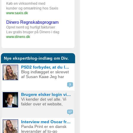
Køb en virksomhed med
kunder og omsætning hos Saxis
www.saxis.dk
Dinero Regnskabsprogram
Opret nemt og hurtigt fakturaer
Lav gratis bruger på Dinero i dag
www.dinero.dk
Nye ekspertblog-indlæg om Div.
PSD2 forbyder, at du lægger kortgebyret ud til dine kunder fra 1. januar 2018
Blog indlægget er skrevet
af Susan Kaae Jeg har
arbejdet med eCommerce
3
siden 2000 og med online
betalinger siden 2006, i
Brugere elsker login via sociale medier
stillinger med titler som
Vi kender det vel alle. Vi
Chief Product
falder over et website,
Officer/CPO, Sales
med en service eller
Director, Commercial...
17
produkt vi er
interesserede i. Vi er lige
Interview med Oscar fra Panda Print
ved at være der, lige ved
Panda Print er en dansk
at have gennemført
leverandør af to-go
signup, men hvad nu? Jeg