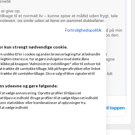
enetik
l at give op.
tilbage til et normalt liv – kunne spise et måltid uden frygt, tale
protesen, og smile uden at ligne en gammel dukkefører.
Fortrolighedspolitik
200.000 kr. (åndsvagt dyrt og samlet næsten 90.000kr ind på min
unne få implantater og tryklåsproteser, her i Danmark hos den
yg ved.
or kun strengt nødvendige cookie.
for mig – ikke kun fysisk, men selvfølgelig også psykisk.
m unikke ID'er i cookie og anden browserlagring for at behandle
 mulighed for at hjælpe, stort eller småt, vil jeg være evigt
legitim interesse, for at gøre indsigelse mod dette åbne
hvis du ikke kan, så må du meget gerne dele min kampagne
 klikke på knappen "Administrer indstillinger" eller til enhver tid
 trække dit samtykke tilbage, klik på fingeraftrykket eller linket
kke dit samtykke tilbage. Disse valg vil blive signaleret til
med – og tak hvis du vil hjælpe mig med at få smilet (og lidt
. (find mig og
link
på min
Facebook
)
ns ydeevne og gøre følgende:
Perbøll
at vælge annoncering. Oprette profiler til tilpasset
t tilpasse indhold. Bruge profiler til at vælge tilpasset indhold.
em statistikker eller kombinationer af oplysninger fra
l at vælge indhold.
Tilbage til toppen