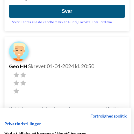
Svar
Solbriller fra alle de kendte mærker. Gucci, Lacoste, Tom Ford mm
Geo HH
Skrevet
01-04-2024
kl. 20:50
Ret interessant. For hvor går grænsen egentlig? Er
Fortrolighedspolitik
det kun produktfotos at I vurdere, at det kan være
Privatindstillinger
risikabelt eller gælder det også fysiske butikker som
Ved at klikke på knappen "Nægt" bevares