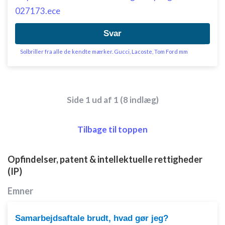
Forstå målgrupper gennem statistikker eller
027173.ece
kombinationer af oplysninger fra forskellige
kilder
Svar
Udvikle og forbedre tjenester
Solbriller fra alle de kendte mærker. Gucci, Lacoste, Tom Ford mm
Bruge begrænsede oplysninger til at vælge
indhold
IAB Special Features:
Side 1 ud af 1 (8 indlæg)
Bruge præcise geografiske
placeringsoplysninger
Tilbage til toppen
Identificere enheder baseret på aktivt
anmodede oplysninger
Ikke-IAB-behandlingsformål:
Opfindelser, patent & intellektuelle rettigheder
(IP)
Nødvendig
Emner
Ydeevne
Funktionel
Samarbejdsaftale brudt, hvad gør jeg?