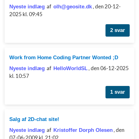
Annoncering / marketing
af
,
den 20-12-
Nyeste indlæg
olh@geosite.dk
2025 kl. 09:45
2 svar
Work from Home Coding Partner Wonted ;D
af
,
den 06-12-2025
Nyeste indlæg
HelloWorldSL
kl. 10:57
1 svar
Salg af 2D-chat site!
af
,
den
Nyeste indlæg
Kristoffer Dorph Olesen
07-06-2009 kl. 21:02