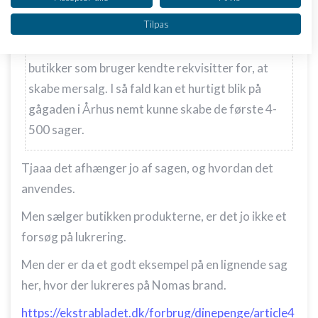
Ret interessant. For hvor går grænsen egentlig?
Vi bruger dine data til følgende formål:
Tilpas
Er det kun produktfotos at I vurdere, at det kan
IAB's behandlingsformål:
være risikabelt eller gælder det også fysiske
Opbevare og/eller tilgå oplysninger på en
enhed
butikker som bruger kendte rekvisitter for, at
skabe mersalg. I så fald kan et hurtigt blik på
Bruge begrænsede oplysninger til at vælge
annoncering
gågaden i Århus nemt kunne skabe de første 4-
500 sager.
Oprette profiler til tilpasset annoncering
Bruge profiler til at vælge tilpasset
Tjaaa det afhænger jo af sagen, og hvordan det
annoncering
anvendes.
Oprette profiler for at tilpasse indhold
Men sælger butikken produkterne, er det jo ikke et
forsøg på lukrering.
Bruge profiler til at vælge tilpasset indhold
Men der er da et godt eksempel på en lignende sag
Måle annonceringseffektivitet
her, hvor der lukreres på Nomas brand.
Måle indholdseffektivitet
https://ekstrabladet.dk/forbrug/dinepenge/article4