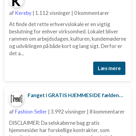
af
Kereby
|
1.112 visninger
|
0 kommentarer
At finde det rette erhvervslokale er en vigtig
beslutning for enhver virksomhed. Lokalet bliver
rammen om arbejdsdagen, kulturen, kundemøderne
og udviklingen på både kort og lang sigt. Derfor er
det a...
Læs mere
Fanget i GRATIS HJEMMESIDE fælden? Sådan kan du måske komme ud af aftalen
af
Fashion-Seller
|
3.992 visninger
|
8 kommentarer
DISCLAIMER: Da selskaberne bag gratis
hjemmesider har forskellige kontrakter, som