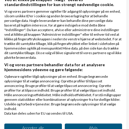
bruger kendte rekvisitter for, at skabe
mersalg
. I så
standardindstillingen for kun strengt nødvendige cookie.
fald kan et hurtigt blik på gågaden i Århus nemt
Vi og vores partnere gemmer og/eller får adgang til oplysninger på en enhed,
såsom unikke ID'er i cookie og anden browserlagring for at behandle
kunne skabe de første 4-500 sager.
personlige data. Nogle leverandører kan behandle dine personlige data
baseret på legitim interesse, for at gøre indsigelse mod dette åbne
"Indstillinger". Du kan acceptere, afvise eller administrere dine indstillinger
Svar
ved at klikke på knappen "Administrer indstillinger" eller til enhver tid ved at
klikke på fingeraftryksknappen i nederste venstre hjørne af webstedet. For at
trække dit samtykke tilbage, klik på fingeraftrykket eller linket i sidefoden på
hjemmesiden og klik på menupunktet Mine data, på den side kan du trække
dit samtykke tilbage. Disse valg vil blive signaleret til vores partnere og vil ikke
påvirke browserdata.
Vi og vores partnere behandler data for at analysere
hjemmesidens ydeevne og gøre følgende:
Opbevare og/eller tilgå oplysninger på en enhed. Bruge begrænsede
Fashion-Seller
Skrevet
01-04-2024
kl. 22:12
oplysninger til at vælge annoncering. Oprette profiler til tilpasset
Gennemsnit
5,0
stjerner givet af
1
annoncering. Bruge profiler til at vælge tilpasset annoncering. Oprette
profiler for at tilpasse indhold. Bruge profiler til at vælge tilpasset indhold.
person
Måle annonceringseffektivitet. Måle indholdseffektivitet. Forstå målgrupper
gennem statistikker eller kombinationer af oplysninger fra forskellige kilder.
Udvikle og forbedre tjenester. Bruge begrænsede oplysninger til at vælge
indhold.
Data kan deles uden for EU og sendes til USA.
Flytte:
Dit samtykke og cookie gælder udelukkende for denne hjemmeside/app.
Se partnerliste (2 IAB-leverandører)
Accepter alle
Afvis