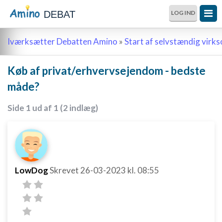
DEBAT
LOG IND
Iværksætter Debatten Amino
»
Start af selvstændig vir
Køb af privat/erhvervsejendom - bedste
måde?
Side 1 ud af 1 (2 indlæg)
LowDog
Skrevet
26-03-2023
kl. 08:55