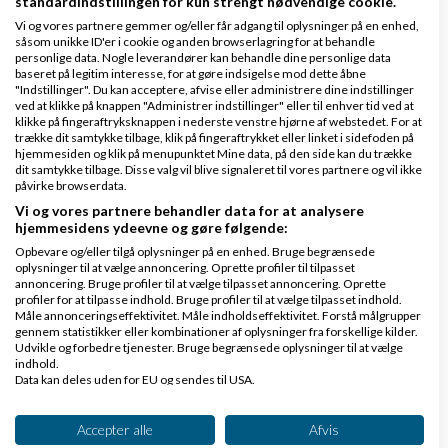
standardindstillingen for kun strengt nødvendige cookie.
Vi og vores partnere gemmer og/eller får adgang til oplysninger på en enhed,
4 svar
såsom unikke ID'er i cookie og anden browserlagring for at behandle
personlige data. Nogle leverandører kan behandle dine personlige data
baseret på legitim interesse, for at gøre indsigelse mod dette åbne
"Indstillinger". Du kan acceptere, afvise eller administrere dine indstillinger
ved at klikke på knappen "Administrer indstillinger" eller til enhver tid ved at
klikke på fingeraftryksknappen i nederste venstre hjørne af webstedet. For at
Hvem har ApS til salg
trække dit samtykke tilbage, klik på fingeraftrykket eller linket i sidefoden på
hjemmesiden og klik på menupunktet Mine data, på den side kan du trække
af
,
den 21-05-2026
Nyeste indlæg
AllRoundMan
dit samtykke tilbage. Disse valg vil blive signaleret til vores partnere og vil ikke
påvirke browserdata.
kl. 16:06
Vi og vores partnere behandler data for at analysere
hjemmesidens ydeevne og gøre følgende:
2 svar
Opbevare og/eller tilgå oplysninger på en enhed. Bruge begrænsede
oplysninger til at vælge annoncering. Oprette profiler til tilpasset
annoncering. Bruge profiler til at vælge tilpasset annoncering. Oprette
profiler for at tilpasse indhold. Bruge profiler til at vælge tilpasset indhold.
Måle annonceringseffektivitet. Måle indholdseffektivitet. Forstå målgrupper
Kan jeg oprette en dansk virksomhed, hvis jeg
gennem statistikker eller kombinationer af oplysninger fra forskellige kilder.
Udvikle og forbedre tjenester. Bruge begrænsede oplysninger til at vælge
bor fast i udlandet?
indhold.
Data kan deles uden for EU og sendes til USA.
af
,
den 26-06-2026 kl.
Nyeste indlæg
PernilleL
Dit samtykke og cookie gælder udelukkende for denne hjemmeside/app.
15:56
Se partnerliste (2 IAB-leverandører)
Accepter alle
Afvis