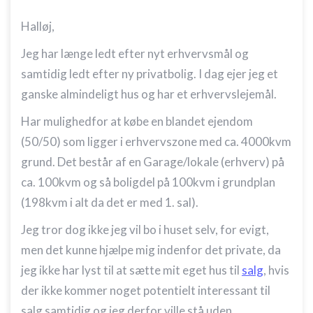
Halløj,
Jeg har længe ledt efter nyt erhvervsmål og
samtidig ledt efter ny privatbolig. I dag ejer jeg et
ganske almindeligt hus og har et erhvervslejemål.
Har mulighedfor at købe en blandet ejendom
(50/50) som ligger i erhvervszone med ca. 4000kvm
grund. Det består af en Garage/lokale (erhverv) på
ca. 100kvm og så boligdel på 100kvm i grundplan
(198kvm i alt da det er med 1. sal).
Jeg tror dog ikke jeg vil bo i huset selv, for evigt,
men det kunne hjælpe mig indenfor det private, da
jeg ikke har lyst til at sætte mit eget hus til
salg
, hvis
der ikke kommer noget potentielt interessant til
salg samtidig og jeg derfor ville stå uden