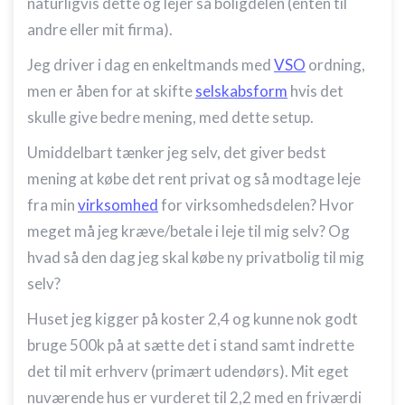
naturligvis dette og lejer så boligdelen (enten til
andre eller mit firma).
Jeg driver i dag en enkeltmands med
VSO
ordning,
men er åben for at skifte
selskabsform
hvis det
skulle give bedre mening, med dette setup.
Umiddelbart tænker jeg selv, det giver bedst
mening at købe det rent privat og så modtage leje
fra min
virksomhed
for virksomhedsdelen? Hvor
meget må jeg kræve/betale i leje til mig selv? Og
hvad så den dag jeg skal købe ny privatbolig til mig
selv?
Huset jeg kigger på koster 2,4 og kunne nok godt
bruge 500k på at sætte det i stand samt indrette
det til mit erhverv (primært udendørs). Mit eget
nuværende hus er vurderet til 2,2 med en friværdi