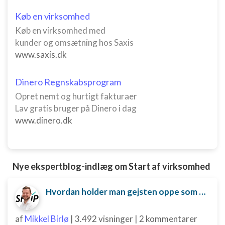
kombinationer af oplysninger fra forskellige
kilder
Køb en virksomhed
Køb en virksomhed med
Udvikle og forbedre tjenester
kunder og omsætning hos Saxis
www.saxis.dk
Bruge begrænsede oplysninger til at vælge
indhold
IAB Special Features:
Dinero Regnskabsprogram
Opret nemt og hurtigt fakturaer
Bruge præcise geografiske
placeringsoplysninger
Lav gratis bruger på Dinero i dag
www.dinero.dk
Identificere enheder baseret på aktivt
anmodede oplysninger
Ikke-IAB-behandlingsformål:
Nye ekspertblog-indlæg om Start af virksomhed
Nødvendig
Ydeevne
Hvordan holder man gejsten oppe som ny iværksætter?
Funktionel
af
Mikkel Birlø
|
3.492 visninger
|
2 kommentarer