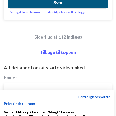
Svar
Venligst John Hannover - Gode råd på Ivæksætter bloggen
Side 1 ud af 1 (2 indlæg)
Tilbage til toppen
Alt det andet om at starte virksomhed
Emner
Relatel mobilselskabet - Fald ikke i deres
Fortrolighedspolitik
fælde!!!!!
Privatindstillinger
af
,
den 06-08-2025 kl.
Nyeste indlæg
Cosmocph
Ved at klikke på knappen "Nægt" bevares
14:10