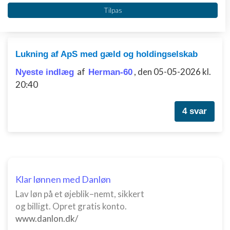
Vi bruger dine data til følgende formål:
2 svar
Tilpas
IAB's behandlingsformål:
Opbevare og/eller tilgå oplysninger på en
enhed
Lukning af ApS med gæld og holdingselskab
Bruge begrænsede oplysninger til at vælge
annoncering
af
,
den 05-05-2026 kl.
Nyeste indlæg
Herman-60
20:40
Oprette profiler til tilpasset annoncering
4 svar
Bruge profiler til at vælge tilpasset
annoncering
Oprette profiler for at tilpasse indhold
Bruge profiler til at vælge tilpasset indhold
Klar lønnen med Danløn
Måle annonceringseffektivitet
Lav løn på et øjeblik–nemt, sikkert
og billigt. Opret gratis konto.
Måle indholdseffektivitet
www.danlon.dk/
Forstå målgrupper gennem statistikker eller