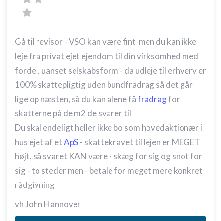
Gå til revisor - VSO kan være fint men du kan ikke
leje fra privat ejet ejendom til din virksomhed med
fordel, uanset selskabsform - da udleje til erhverv er
100% skattepligtig uden bundfradrag så det går
lige op næsten, så du kan alene få
fradrag
for
skatterne på de m2 de svarer til
Du skal endeligt heller ikke bo som hovedaktionær i
hus ejet af et
ApS
- skattekravet til lejen er MEGET
højt, så svaret KAN være - skæg for sig og snot for
sig - to steder men - betale for meget mere konkret
rådgivning
vh John Hannover