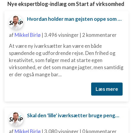
Nye ekspertblog-indlæg om Start af virksomhed
Hvordan holder man gejsten oppe som ny iværksætter?
af
Mikkel Birlø
|
3.496 visninger
|
2 kommentarer
At være ny iværksætter kan være en både
spændende og udfordrende rejse. Den frihed og
kreativitet, som følger med at starte egen
virksomhed, er det som mange jagter, men samtidig
er der også mange bar...
Læs mere
Skal den 'lille' iværksætter bruge penge på digital marketing?
af
Mikkel Birlø
|
3.080 visninger
|
0 kommentarer