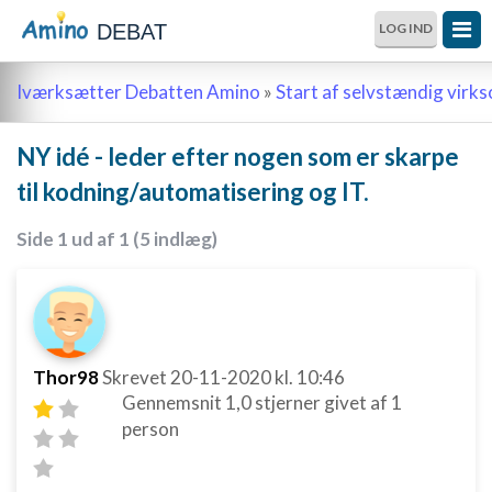
DEBAT
LOG IND
Iværksætter Debatten Amino
»
Start af selvstændig vir
NY idé - leder efter nogen som er skarpe
til kodning/automatisering og IT.
Side 1 ud af 1 (5 indlæg)
Thor98
Skrevet
20-11-2020
kl. 10:46
Gennemsnit
1,0
stjerner givet af
1
person