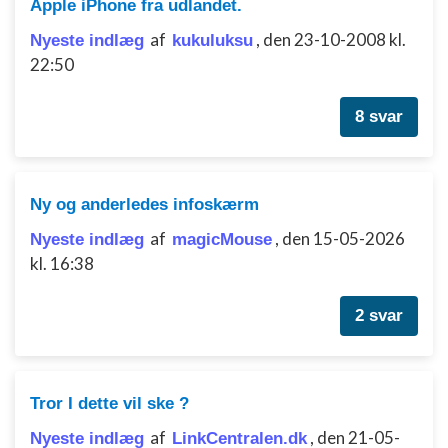
Apple iPhone fra udlandet.
Nødvendig
af
,
den 23-10-2008 kl.
Nyeste indlæg
kukuluksu
Ydeevne
22:50
Funktionel
8 svar
Annoncering / marketing
Ny og anderledes infoskærm
af
,
den 15-05-2026
Nyeste indlæg
magicMouse
kl. 16:38
2 svar
Tror I dette vil ske ?
af
,
den 21-05-
Nyeste indlæg
LinkCentralen.dk