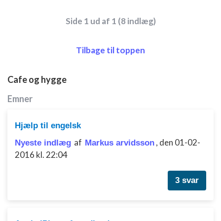
Bruge profiler til at vælge tilpasset indhold
Side 1 ud af 1 (8 indlæg)
Måle annonceringseffektivitet
Måle indholdseffektivitet
Tilbage til toppen
Forstå målgrupper gennem statistikker eller
kombinationer af oplysninger fra forskellige
Cafe og hygge
kilder
Emner
Udvikle og forbedre tjenester
Bruge begrænsede oplysninger til at vælge
Hjælp til engelsk
indhold
af
,
den 01-02-
Nyeste indlæg
Markus arvidsson
IAB Special Features:
2016 kl. 22:04
Bruge præcise geografiske
placeringsoplysninger
3 svar
Identificere enheder baseret på aktivt
anmodede oplysninger
Ikke-IAB-behandlingsformål: