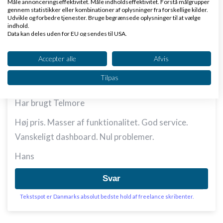
Måle annonceringseffektivitet. Måle indholdseffektivitet. Forstå målgrupper
gennem statistikker eller kombinationer af oplysninger fra forskellige kilder.
Udvikle og forbedre tjenester. Bruge begrænsede oplysninger til at vælge
indhold.
Hans Stokholm Kjer
Skrevet
29-12-2019
kl. 23:18
Data kan deles uden for EU og sendes til USA.
Dit samtykke og cookie gælder udelukkende for denne hjemmeside/app.
Se partnerliste (2 IAB-leverandører)
Accepter alle
Afvis
Vi bruger dine data til følgende formål:
Tilpas
IAB's behandlingsformål:
Opbevare og/eller tilgå oplysninger på en
Har brugt Telmore
enhed
Høj pris. Masser af funktionalitet. God service.
Bruge begrænsede oplysninger til at vælge
Vanskeligt dashboard. Nul problemer.
annoncering
Hans
Oprette profiler til tilpasset annoncering
Bruge profiler til at vælge tilpasset
Svar
annoncering
Tekstspot er Danmarks absolut bedste hold af freelance skribenter.
Oprette profiler for at tilpasse indhold