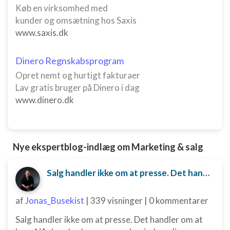
Køb en virksomhed med
Funktionel
kunder og omsætning hos Saxis
www.saxis.dk
Annoncering / marketing
Dinero Regnskabsprogram
Opret nemt og hurtigt fakturaer
Lav gratis bruger på Dinero i dag
www.dinero.dk
Nye ekspertblog-indlæg om Marketing & salg
Salg handler ikke om at presse. Det handler om at løse.
af
Jonas_Busekist
|
339 visninger
|
0 kommentarer
Salg handler ikke om at presse. Det handler om at