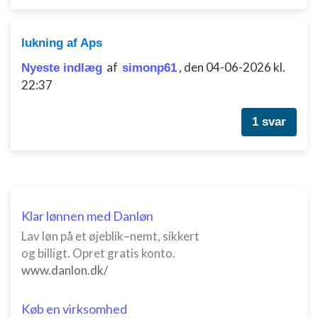
Måle indholdseffektivitet
lukning af Aps
Forstå målgrupper gennem statistikker eller
kombinationer af oplysninger fra forskellige
af
,
den 04-06-2026 kl.
Nyeste indlæg
simonp61
kilder
22:37
Udvikle og forbedre tjenester
1 svar
Bruge begrænsede oplysninger til at vælge
indhold
IAB Special Features:
Bruge præcise geografiske
placeringsoplysninger
Klar lønnen med Danløn
Identificere enheder baseret på aktivt
Lav løn på et øjeblik–nemt, sikkert
anmodede oplysninger
og billigt. Opret gratis konto.
Ikke-IAB-behandlingsformål:
www.danlon.dk/
Nødvendig
Køb en virksomhed
Ydeevne