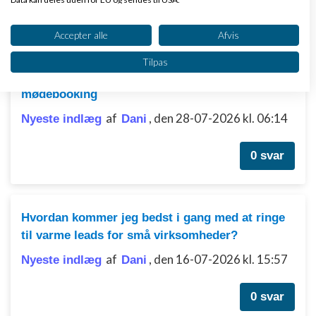
6 svar
Dit samtykke og cookie gælder udelukkende for denne hjemmeside/app.
Se partnerliste (2 IAB-leverandører)
Accepter alle
Afvis
Vi bruger dine data til følgende formål:
Tilpas
IAB's behandlingsformål:
Telefonisk opfølgning på varme leads og
Opbevare og/eller tilgå oplysninger på en
mødebooking
enhed
af
,
den 28-07-2026 kl. 06:14
Nyeste indlæg
Dani
Bruge begrænsede oplysninger til at vælge
annoncering
0 svar
Oprette profiler til tilpasset annoncering
Bruge profiler til at vælge tilpasset
annoncering
Hvordan kommer jeg bedst i gang med at ringe
til varme leads for små virksomheder?
Oprette profiler for at tilpasse indhold
af
,
den 16-07-2026 kl. 15:57
Nyeste indlæg
Dani
Bruge profiler til at vælge tilpasset indhold
0 svar
Måle annonceringseffektivitet