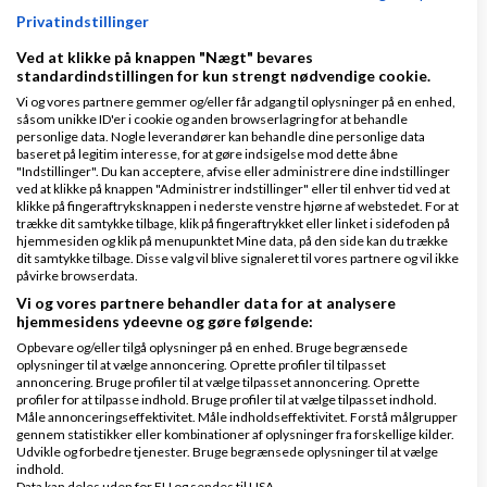
Privatindstillinger
Svar
Ved at klikke på knappen "Nægt" bevares
standardindstillingen for kun strengt nødvendige cookie.
Vi og vores partnere gemmer og/eller får adgang til oplysninger på en enhed,
såsom unikke ID'er i cookie og anden browserlagring for at behandle
personlige data. Nogle leverandører kan behandle dine personlige data
baseret på legitim interesse, for at gøre indsigelse mod dette åbne
Side 1 ud af 1 (6 indlæg)
"Indstillinger". Du kan acceptere, afvise eller administrere dine indstillinger
ved at klikke på knappen "Administrer indstillinger" eller til enhver tid ved at
klikke på fingeraftryksknappen i nederste venstre hjørne af webstedet. For at
Tilbage til toppen
trække dit samtykke tilbage, klik på fingeraftrykket eller linket i sidefoden på
hjemmesiden og klik på menupunktet Mine data, på den side kan du trække
dit samtykke tilbage. Disse valg vil blive signaleret til vores partnere og vil ikke
påvirke browserdata.
Hjælp til salg (Ikke internet)
Vi og vores partnere behandler data for at analysere
hjemmesidens ydeevne og gøre følgende:
Emner
Opbevare og/eller tilgå oplysninger på en enhed. Bruge begrænsede
oplysninger til at vælge annoncering. Oprette profiler til tilpasset
annoncering. Bruge profiler til at vælge tilpasset annoncering. Oprette
Adgang til data ?
profiler for at tilpasse indhold. Bruge profiler til at vælge tilpasset indhold.
Måle annonceringseffektivitet. Måle indholdseffektivitet. Forstå målgrupper
af
,
den 28-07-2026 kl.
Nyeste indlæg
Martin2026
gennem statistikker eller kombinationer af oplysninger fra forskellige kilder.
11:40
Udvikle og forbedre tjenester. Bruge begrænsede oplysninger til at vælge
indhold.
Data kan deles uden for EU og sendes til USA.