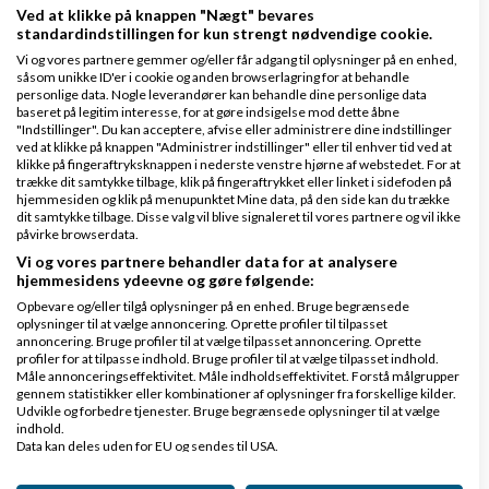
Ved at klikke på knappen "Nægt" bevares
0 svar
standardindstillingen for kun strengt nødvendige cookie.
Vi og vores partnere gemmer og/eller får adgang til oplysninger på en enhed,
såsom unikke ID'er i cookie og anden browserlagring for at behandle
personlige data. Nogle leverandører kan behandle dine personlige data
baseret på legitim interesse, for at gøre indsigelse mod dette åbne
Hobbyvirksomhed bundet på hænder og fødder.
"Indstillinger". Du kan acceptere, afvise eller administrere dine indstillinger
ved at klikke på knappen "Administrer indstillinger" eller til enhver tid ved at
Må jeg slet ikke sælge i EU?
klikke på fingeraftryksknappen i nederste venstre hjørne af webstedet. For at
trække dit samtykke tilbage, klik på fingeraftrykket eller linket i sidefoden på
af
,
den 20-06-2026 kl. 10:37
Nyeste indlæg
ME93
hjemmesiden og klik på menupunktet Mine data, på den side kan du trække
dit samtykke tilbage. Disse valg vil blive signaleret til vores partnere og vil ikke
påvirke browserdata.
14 svar
Vi og vores partnere behandler data for at analysere
hjemmesidens ydeevne og gøre følgende:
Opbevare og/eller tilgå oplysninger på en enhed. Bruge begrænsede
1
2
oplysninger til at vælge annoncering. Oprette profiler til tilpasset
annoncering. Bruge profiler til at vælge tilpasset annoncering. Oprette
profiler for at tilpasse indhold. Bruge profiler til at vælge tilpasset indhold.
Måle annonceringseffektivitet. Måle indholdseffektivitet. Forstå målgrupper
gennem statistikker eller kombinationer af oplysninger fra forskellige kilder.
Udvikle og forbedre tjenester. Bruge begrænsede oplysninger til at vælge
Ny IT-iværksætter søger råd, sparring og
indhold.
Data kan deles uden for EU og sendes til USA.
netværk
Dit samtykke og cookie gælder udelukkende for denne hjemmeside/app.
af
,
den 19-06-2026 kl.
Nyeste indlæg
Mino Storm