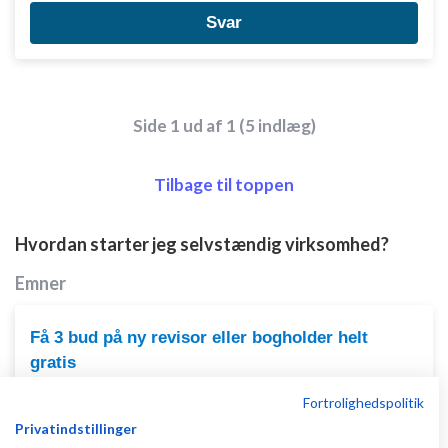
Svar
Side 1 ud af 1 (5 indlæg)
Tilbage til toppen
Hvordan starter jeg selvstændig virksomhed?
Emner
Få 3 bud på ny revisor eller bogholder helt
gratis
af
,
den 31-01-
Nyeste indlæg
Martin Thorborg
Fortrolighedspolitik
2014 kl. 11:30
Privatindstillinger