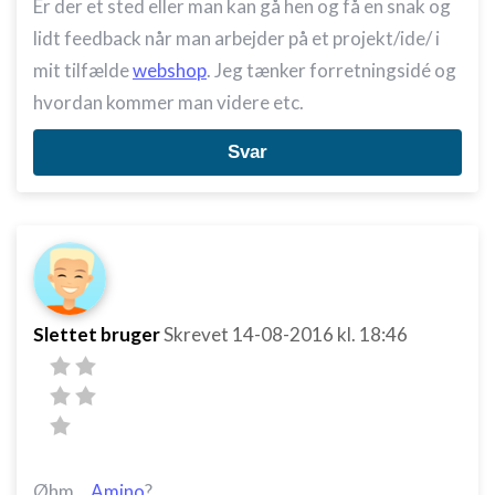
Er der et sted eller man kan gå hen og få en snak og
lidt feedback når man arbejder på et projekt/ide/ i
mit tilfælde
webshop
. Jeg tænker forretningsidé og
hvordan kommer man videre etc.
Svar
Slettet bruger
Skrevet
14-08-2016
kl. 18:46
Øhm...
Amino
?