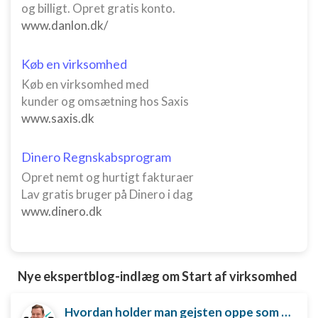
og billigt. Opret gratis konto.
Forstå målgrupper gennem statistikker eller
www.danlon.dk/
kombinationer af oplysninger fra forskellige
kilder
Køb en virksomhed
Udvikle og forbedre tjenester
Køb en virksomhed med
Bruge begrænsede oplysninger til at vælge
kunder og omsætning hos Saxis
indhold
www.saxis.dk
IAB Special Features:
Dinero Regnskabsprogram
Bruge præcise geografiske
placeringsoplysninger
Opret nemt og hurtigt fakturaer
Lav gratis bruger på Dinero i dag
Identificere enheder baseret på aktivt
anmodede oplysninger
www.dinero.dk
Ikke-IAB-behandlingsformål:
Nødvendig
Nye ekspertblog-indlæg om Start af virksomhed
Ydeevne
Hvordan holder man gejsten oppe som ny iværksætter?
Funktionel