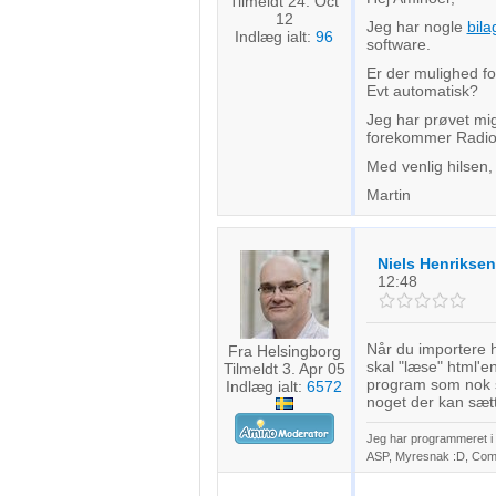
Tilmeldt 24. Oct
12
Jeg har nogle
bila
Indlæg ialt:
96
software.
Er der mulighed for
Evt automatisk?
Jeg har prøvet mig
forekommer Radio b
Med venlig hilsen,
Martin
Niels Henriksen
12:48
Når du importere h
Fra Helsingborg
skal "læse" html'
Tilmeldt 3. Apr 05
program som nok s
Indlæg ialt:
6572
noget der kan sætte
Jeg har programmeret i o
ASP, Myresnak :D, Coma