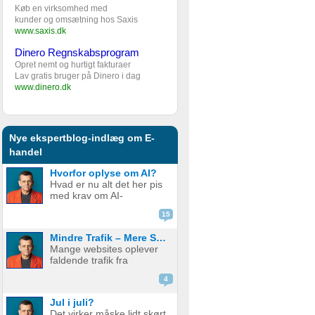
Køb en virksomhed med
kunder og omsætning hos Saxis
www.saxis.dk
Dinero Regnskabsprogram
Opret nemt og hurtigt fakturaer
Lav gratis bruger på Dinero i dag
www.dinero.dk
Nye ekspertblog-indlæg om E-
handel
Hvorfor oplyse om AI?
Hvad er nu alt det her pis
med krav om AI-
disclaimere? YouTube vil
15
have det. Spotify vil have
det. Og andre platforme
Mindre Trafik – Mere Salg
hopper også med på
Mange websites oplever
vognen. Men… hvorfor
faldende trafik fra
egentlig? OK, boomer –
søgemaskiner som
hvad er logikken he...
4
Google. Nogle mistænker
at det skyldes AI. Andre at
Jul i juli?
de bare ikke ranker så
Det virker måske lidt skørt