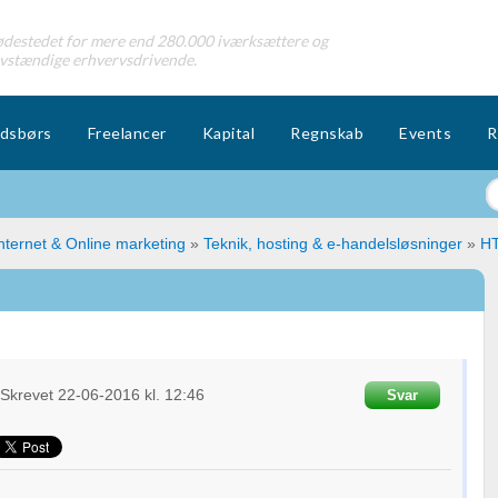
destedet for mere end 280.000 iværksættere og
lvstændige erhvervsdrivende.
dsbørs
Freelancer
Kapital
Regnskab
Events
R
nternet & Online marketing
»
Teknik, hosting & e-handelsløsninger
»
HT
Skrevet
22-06-2016
kl. 12:46
Svar