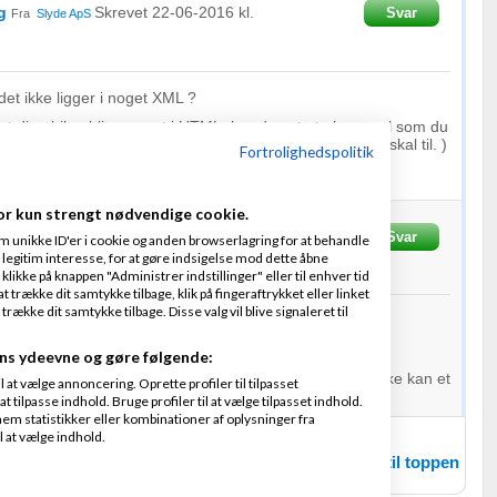
g
Skrevet
22-06-2016
kl.
Svar
Fra
Slyde ApS
det ikke ligger i noget XML ?
vt at dine bilag bliver gemt i HTML, har du evt et eksempel som du
t lidt nemmere at sige om det er muligt, samt hvad der skal til. )
Fortrolighedspolitik
or kun strengt nødvendige cookie.
vet
22-06-2016
kl. 19:50
Svar
m unikke ID'er i cookie og anden browserlagring for at behandle
legitim interesse, for at gøre indsigelse mod dette åbne
f
1
person
 klikke på knappen "Administrer indstillinger" eller til enhver tid
 trække dit samtykke tilbage, klik på fingeraftrykket eller linket
kke dit samtykke tilbage. Disse valg vil blive signaleret til
L to excel converter.
csv.com/html-table-to-csv.htm
ns ydeevne og gøre følgende:
r et af mange værktøjer du vil finde. Prøv dig frem måske kan et
at vælge annoncering. Oprette profiler til tilpasset
 hjælpe dig.
t tilpasse indhold. Bruge profiler til at vælge tilpasset indhold.
em statistikker eller kombinationer af oplysninger fra
l at vælge indhold.
Tilbage til toppen