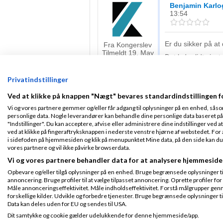
Benjamin Karlo
13:54
Er du sikker på at 
Fra Kongerslev
Tilmeldt 19. May
Det lyder lidt sjo
15
kan vise? (så er de
Indlæg ialt:
120
Privatindstillinger
Ved at klikke på knappen "Nægt" bevares standardindstillingen f
Jesper I. P
Skre
Vi og vores partnere gemmer og/eller får adgang til oplysninger på en enhed, såso
personlige data. Nogle leverandører kan behandle dine personlige data baseret på 
Gennemsnit
5,0
stjerner givet a
"Indstillinger". Du kan acceptere, afvise eller administrere dine indstillinger ved at
ved at klikke på fingeraftryksknappen i nederste venstre hjørne af webstedet. For at
i sidefoden på hjemmesiden og klik på menupunktet Mine data, på den side kan du træ
Prøv at
google
HTM
Tilmeldt 11. Jan
vores partnere og vil ikke påvirke browserdata.
12
http://www.convert
Vi og vores partnere behandler data for at analysere hjemmeside
Indlæg ialt:
837
ovenstående
link
e
Opbevare og/eller tilgå oplysninger på en enhed. Bruge begrænsede oplysninger til 
af disse værktøjer
annoncering. Bruge profiler til at vælge tilpasset annoncering. Oprette profiler for a
Måle annonceringseffektivitet. Måle indholdseffektivitet. Forstå målgrupper genn
Side 1 ud af 1 (4 indlæg)
forskellige kilder. Udvikle og forbedre tjenester. Bruge begrænsede oplysninger ti
Data kan deles uden for EU og sendes til USA.
RSS-feed
Dit samtykke og cookie gælder udelukkende for denne hjemmeside/app.