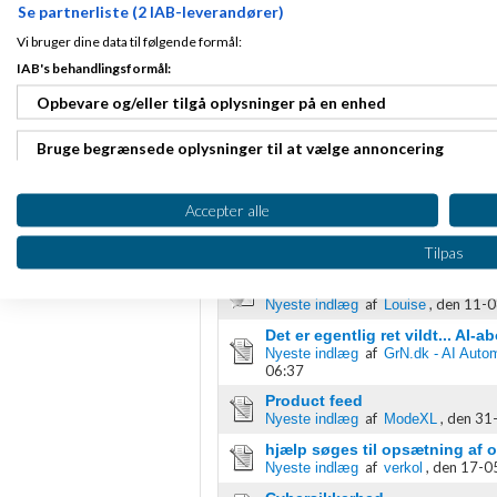
Se partnerliste (2 IAB-leverandører)
Vi bruger dine data til følgende formål:
IAB's behandlingsformål:
Opbevare og/eller tilgå oplysninger på en enhed
Teknik, hosting & e-handelsløsn
Bruge begrænsede oplysninger til at vælge annoncering
Emner
Erfaringer søges til teknisk 
Oprette profiler til tilpasset annoncering
af
,
den 04-08-
Nyeste indlæg
fitou
Accepter alle
Digital ADR-assistent - Som A
Bruge profiler til at vælge tilpasset annoncering
Tilpas
af
,
den 02-
Nyeste indlæg
ModeXL
Oprette profiler for at tilpasse indhold
hvordan gøres en side "usynl
af
,
den 11-0
Nyeste indlæg
Louise
Bruge profiler til at vælge tilpasset indhold
Det er egentlig ret vildt... AI
af
Nyeste indlæg
GrN.dk - AI Autom
06:37
Måle annonceringseffektivitet
Product feed
af
,
den 31-
Nyeste indlæg
ModeXL
Måle indholdseffektivitet
hjælp søges til opsætning af o
Forstå målgrupper gennem statistikker eller kombinationer af 
af
,
den 17-05
Nyeste indlæg
verkol
kilder