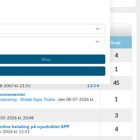
inger
Svar
hjælp på woocommerce shop
4
2026 kl. 21:03
Afvis
I SaaS-produkt
1
08-2026 kl. 01:18
ig"?
45
8-2007 kl. 21:55
1
2
3
4
-abonnementer
1
,
den 08-07-2026 kl.
atisering - Mobile Apps Flutter
3
05-2026 kl. 20:48
nline betaling på nyudviklet APP
4
oplysninger fra forskellige
-2026 kl. 15:31