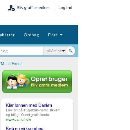
Bliv gratis medlem
Log Ind
abatter
Ordbog
Flere
på Amino
ML til Excel.
Klar lønnen med Danløn
Lav løn på et øjeblik–nemt, sikkert
og billigt. Opret gratis konto.
www.danlon.dk/
Køb en virksomhed