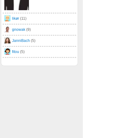
likør
(11)
gnowak
(9)
JanniBach
(5)
fitou
(5)