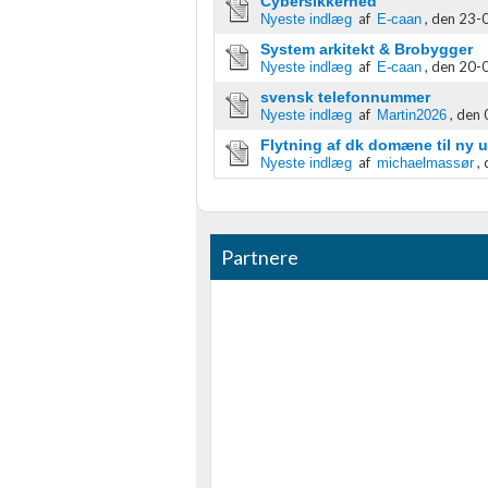
Cybersikkerhed
af
,
den 23-0
Nyeste indlæg
E-caan
Udvikle og forbedre tjenester
​System arkitekt & Brobygger
af
,
den 20-0
Nyeste indlæg
E-caan
Bruge begrænsede oplysninger til at vælge indhold
svensk telefonnummer
IAB Special Features:
af
,
den 
Nyeste indlæg
Martin2026
Flytning af dk domæne til ny 
Bruge præcise geografiske placeringsoplysninger
af
,
Nyeste indlæg
michaelmassør
Identificere enheder baseret på aktivt anmodede oplysninger
Ikke-IAB-behandlingsformål:
Partnere
Nødvendig
Ydeevne
Funktionel
Annoncering / marketing