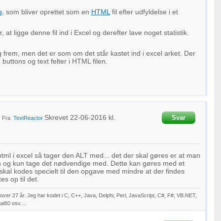
g
, som bliver oprettet som en
HTML
fil efter udfyldelse i et
, at ligge denne fil ind i Excel og derefter lave noget statistik.
 frem, men det er som om det står kastet ind i excel arket. Der
uttons og text felter i HTML filen.
Skrevet
22-06-2016
kl.
Svar
Fra
TextReactor
tml i excel så tager den ALT med... det der skal gøres er at man
en og kun tage det nødvendige med. Dette kan gøres med et
kal kodes specielt til den opgave med mindre at der findes
s op til det.
ver 27 år. Jeg har kodet i C, C++, Java, Delphi, Perl, JavaScript, C#, F#, VB.NET,
l80 osv....