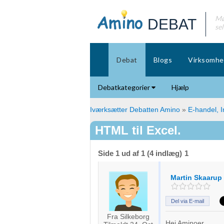
Mø
DEBAT
se
Debat
Blogs
Virksomhe
Debatkategorier
Hjælp
Iværksætter Debatten Amino
»
E-handel, I
HTML til Excel.
Side 1 ud af 1 (4 indlæg)
1
Martin Skaarup
Del via E-mail
Fra Silkeborg
Hej Aminoer,