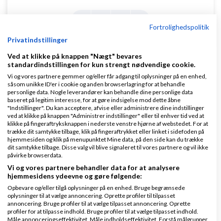
1
2
3
4
Fortrolighedspolitik
Privatindstillinger
Ved at klikke på knappen "Nægt" bevares
standardindstillingen for kun strengt nødvendige cookie.
Vi og vores partnere gemmer og/eller får adgang til oplysninger på en enhed,
såsom unikke ID'er i cookie og anden browserlagring for at behandle
Klar lønnen med Danløn
personlige data. Nogle leverandører kan behandle dine personlige data
baseret på legitim interesse, for at gøre indsigelse mod dette åbne
Lav løn på et øjeblik–nemt, sikkert
"Indstillinger". Du kan acceptere, afvise eller administrere dine indstillinger
ved at klikke på knappen "Administrer indstillinger" eller til enhver tid ved at
og billigt. Opret gratis konto.
klikke på fingeraftryksknappen i nederste venstre hjørne af webstedet. For at
www.danlon.dk/
trække dit samtykke tilbage, klik på fingeraftrykket eller linket i sidefoden på
hjemmesiden og klik på menupunktet Mine data, på den side kan du trække
dit samtykke tilbage. Disse valg vil blive signaleret til vores partnere og vil ikke
Køb en virksomhed
påvirke browserdata.
Vi og vores partnere behandler data for at analysere
Køb en virksomhed med
hjemmesidens ydeevne og gøre følgende:
kunder og omsætning hos Saxis
Opbevare og/eller tilgå oplysninger på en enhed. Bruge begrænsede
www.saxis.dk
oplysninger til at vælge annoncering. Oprette profiler til tilpasset
annoncering. Bruge profiler til at vælge tilpasset annoncering. Oprette
profiler for at tilpasse indhold. Bruge profiler til at vælge tilpasset indhold.
Måle annonceringseffektivitet. Måle indholdseffektivitet. Forstå målgrupper