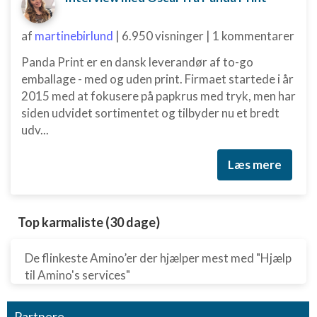
Nødvendig
af
martinebirlund
|
6.950 visninger
|
1 kommentarer
Ydeevne
Panda Print er en dansk leverandør af to-go
Funktionel
emballage - med og uden print. Firmaet startede i år
2015 med at fokusere på papkrus med tryk, men har
Annoncering / marketing
siden udvidet sortimentet og tilbyder nu et bredt
udv...
Læs mere
Top karmaliste (30 dage)
De flinkeste Amino’er der hjælper mest med "Hjælp
til Amino's services"
Partnere