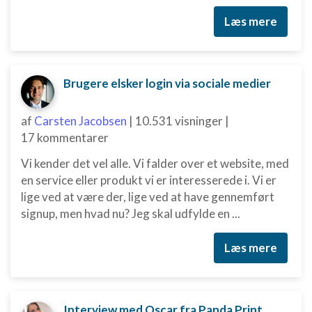
Læs mere
Måle annonceringseffektivitet
Måle indholdseffektivitet
Brugere elsker login via sociale medier
Forstå målgrupper gennem statistikker eller
kombinationer af oplysninger fra forskellige
kilder
af
Carsten Jacobsen
|
10.531 visninger
|
17 kommentarer
Udvikle og forbedre tjenester
Vi kender det vel alle. Vi falder over et website, med
Bruge begrænsede oplysninger til at vælge
indhold
en service eller produkt vi er interesserede i. Vi er
lige ved at være der, lige ved at have gennemført
IAB Special Features:
signup, men hvad nu? Jeg skal udfylde en ...
Bruge præcise geografiske
placeringsoplysninger
Læs mere
Identificere enheder baseret på aktivt
anmodede oplysninger
Ikke-IAB-behandlingsformål:
Interview med Oscar fra Panda Print