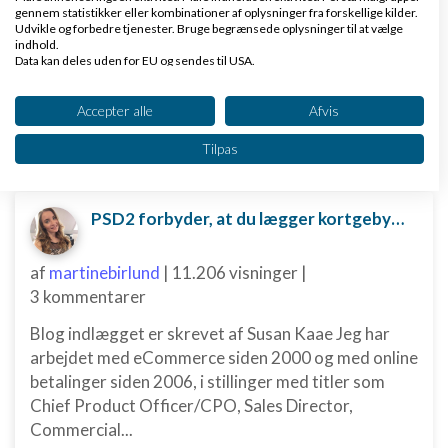
Dinero Regnskabsprogram
gennem statistikker eller kombinationer af oplysninger fra forskellige kilder.
Opret nemt og hurtigt fakturaer
Udvikle og forbedre tjenester. Bruge begrænsede oplysninger til at vælge
indhold.
Lav gratis bruger på Dinero i dag
Data kan deles uden for EU og sendes til USA.
www.dinero.dk
Dit samtykke og cookie gælder udelukkende for denne hjemmeside/app.
Se partnerliste (2 IAB-leverandører)
Accepter alle
Afvis
Vi bruger dine data til følgende formål:
Tilpas
IAB's behandlingsformål:
Nye ekspertblog-indlæg om Div.
Opbevare og/eller tilgå oplysninger på en
enhed
PSD2 forbyder, at du lægger kortgebyret ud til dine kunder fra 1. januar 2018
Bruge begrænsede oplysninger til at vælge
annoncering
af
martinebirlund
|
11.206 visninger
|
3 kommentarer
Oprette profiler til tilpasset annoncering
Blog indlægget er skrevet af Susan Kaae Jeg har
Bruge profiler til at vælge tilpasset
arbejdet med eCommerce siden 2000 og med online
annoncering
betalinger siden 2006, i stillinger med titler som
Chief Product Officer/CPO, Sales Director,
Oprette profiler for at tilpasse indhold
Commercial...
Bruge profiler til at vælge tilpasset indhold