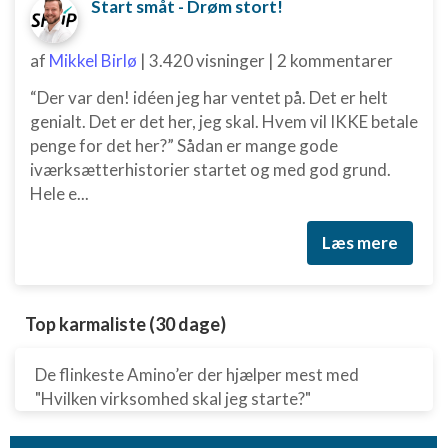
Bruge profiler til at vælge tilpasset indhold
Start småt - Drøm stort!
Måle annonceringseffektivitet
af
Mikkel Birlø
|
3.420 visninger
|
2 kommentarer
Måle indholdseffektivitet
“Der var den! idéen jeg har ventet på. Det er helt
genialt. Det er det her, jeg skal. Hvem vil IKKE betale
Forstå målgrupper gennem statistikker eller
penge for det her?” Sådan er mange gode
kombinationer af oplysninger fra forskellige
kilder
iværksætterhistorier startet og med god grund.
Hele e...
Udvikle og forbedre tjenester
Læs mere
Bruge begrænsede oplysninger til at vælge
indhold
IAB Special Features:
Top karmaliste (30 dage)
Bruge præcise geografiske
placeringsoplysninger
De flinkeste Amino’er der hjælper mest med
Identificere enheder baseret på aktivt
"Hvilken virksomhed skal jeg starte?"
anmodede oplysninger
Ikke-IAB-behandlingsformål: