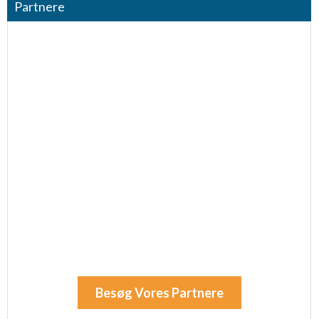
Partnere
Nødvendig
Ydeevne
Funktionel
Annoncering / marketing
Besøg Vores Partnere