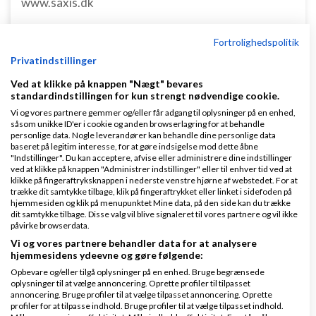
www.saxis.dk
Dinero Regnskabsprogram
Fortrolighedspolitik
Opret nemt og hurtigt fakturaer
Privatindstillinger
Lav gratis bruger på Dinero i dag
Ved at klikke på knappen "Nægt" bevares
www.dinero.dk
standardindstillingen for kun strengt nødvendige cookie.
Vi og vores partnere gemmer og/eller får adgang til oplysninger på en enhed,
såsom unikke ID'er i cookie og anden browserlagring for at behandle
personlige data. Nogle leverandører kan behandle dine personlige data
baseret på legitim interesse, for at gøre indsigelse mod dette åbne
Nye ekspertblog-indlæg om Start af virksomhed
"Indstillinger". Du kan acceptere, afvise eller administrere dine indstillinger
ved at klikke på knappen "Administrer indstillinger" eller til enhver tid ved at
klikke på fingeraftryksknappen i nederste venstre hjørne af webstedet. For at
trække dit samtykke tilbage, klik på fingeraftrykket eller linket i sidefoden på
Hvordan holder man gejsten oppe som ny iværksætter?
hjemmesiden og klik på menupunktet Mine data, på den side kan du trække
dit samtykke tilbage. Disse valg vil blive signaleret til vores partnere og vil ikke
påvirke browserdata.
af
Mikkel Birlø
|
3.498 visninger
|
2 kommentarer
Vi og vores partnere behandler data for at analysere
hjemmesidens ydeevne og gøre følgende:
At være ny iværksætter kan være en både
Opbevare og/eller tilgå oplysninger på en enhed. Bruge begrænsede
spændende og udfordrende rejse. Den frihed og
oplysninger til at vælge annoncering. Oprette profiler til tilpasset
kreativitet, som følger med at starte egen
annoncering. Bruge profiler til at vælge tilpasset annoncering. Oprette
profiler for at tilpasse indhold. Bruge profiler til at vælge tilpasset indhold.
virksomhed, er det som mange jagter, men samtidig