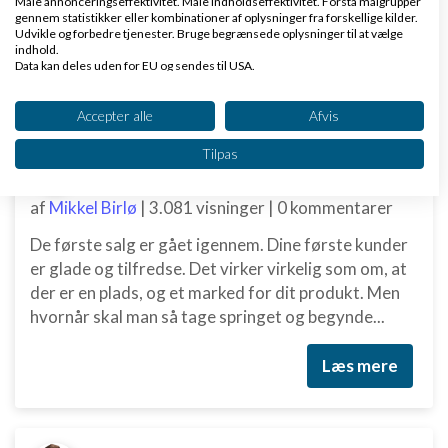
Måle annonceringseffektivitet. Måle indholdseffektivitet. Forstå målgrupper
er der også mange bar...
gennem statistikker eller kombinationer af oplysninger fra forskellige kilder.
Udvikle og forbedre tjenester. Bruge begrænsede oplysninger til at vælge
indhold.
Læs mere
Data kan deles uden for EU og sendes til USA.
Dit samtykke og cookie gælder udelukkende for denne hjemmeside/app.
Se partnerliste (2 IAB-leverandører)
Accepter alle
Afvis
Vi bruger dine data til følgende formål:
Skal den 'lille' iværksætter bruge penge på digital marketing?
Tilpas
IAB's behandlingsformål:
Opbevare og/eller tilgå oplysninger på en
af
Mikkel Birlø
|
3.081 visninger
|
0 kommentarer
enhed
De første salg er gået igennem. Dine første kunder
Bruge begrænsede oplysninger til at vælge
er glade og tilfredse. Det virker virkelig som om, at
annoncering
der er en plads, og et marked for dit produkt. Men
Oprette profiler til tilpasset annoncering
hvornår skal man så tage springet og begynde...
Bruge profiler til at vælge tilpasset
Læs mere
annoncering
Oprette profiler for at tilpasse indhold