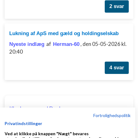
2 svar
Lukning af ApS med gæld og holdingselskab
af
,
den 05-05-2026 kl.
Nyeste indlæg
Herman-60
20:40
4 svar
Klar lønnen med Danløn
Fortrolighedspolitik
Lav løn på et øjeblik–nemt, sikkert
Privatindstillinger
og billigt. Opret gratis konto.
www.danlon.dk/
Ved at klikke på knappen "Nægt" bevares