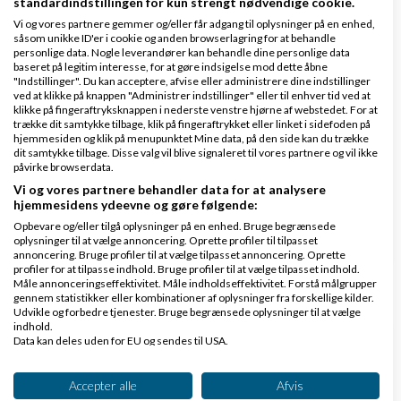
standardindstillingen for kun strengt nødvendige cookie.
Vi og vores partnere gemmer og/eller får adgang til oplysninger på en enhed,
Køb en virksomhed
såsom unikke ID'er i cookie og anden browserlagring for at behandle
personlige data. Nogle leverandører kan behandle dine personlige data
Køb en virksomhed med
baseret på legitim interesse, for at gøre indsigelse mod dette åbne
kunder og omsætning hos Saxis
"Indstillinger". Du kan acceptere, afvise eller administrere dine indstillinger
ved at klikke på knappen "Administrer indstillinger" eller til enhver tid ved at
www.saxis.dk
klikke på fingeraftryksknappen i nederste venstre hjørne af webstedet. For at
trække dit samtykke tilbage, klik på fingeraftrykket eller linket i sidefoden på
hjemmesiden og klik på menupunktet Mine data, på den side kan du trække
Dinero Regnskabsprogram
dit samtykke tilbage. Disse valg vil blive signaleret til vores partnere og vil ikke
påvirke browserdata.
Opret nemt og hurtigt fakturaer
Vi og vores partnere behandler data for at analysere
Lav gratis bruger på Dinero i dag
hjemmesidens ydeevne og gøre følgende:
www.dinero.dk
Opbevare og/eller tilgå oplysninger på en enhed. Bruge begrænsede
oplysninger til at vælge annoncering. Oprette profiler til tilpasset
annoncering. Bruge profiler til at vælge tilpasset annoncering. Oprette
profiler for at tilpasse indhold. Bruge profiler til at vælge tilpasset indhold.
Måle annonceringseffektivitet. Måle indholdseffektivitet. Forstå målgrupper
Nye ekspertblog-indlæg om Start af virksomhed
gennem statistikker eller kombinationer af oplysninger fra forskellige kilder.
Udvikle og forbedre tjenester. Bruge begrænsede oplysninger til at vælge
indhold.
Data kan deles uden for EU og sendes til USA.
Hvordan holder man gejsten oppe som ny iværksætter?
Dit samtykke og cookie gælder udelukkende for denne hjemmeside/app.
Se partnerliste (2 IAB-leverandører)
Accepter alle
Afvis
af
Mikkel Birlø
|
3.497 visninger
|
2 kommentarer