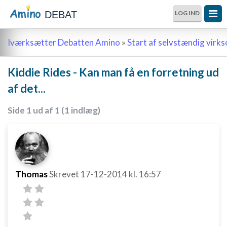
DEBAT
LOG IND
Iværksætter Debatten Amino
»
Start af selvstændig vir
Kiddie Rides - Kan man få en forretning ud
af det...
Side 1 ud af 1 (1 indlæg)
Thomas
Skrevet
17-12-2014
kl. 16:57