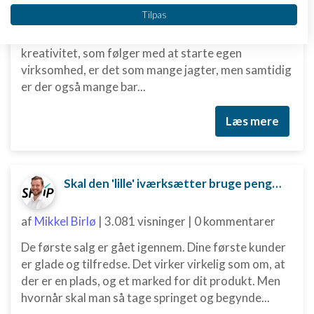
Vi bruger dine data til følgende formål:
Tilpas
At være ny iværksætter kan være en både
IAB's behandlingsformål:
spændende og udfordrende rejse. Den frihed og
Opbevare og/eller tilgå oplysninger på en
kreativitet, som følger med at starte egen
enhed
virksomhed, er det som mange jagter, men samtidig
er der også mange bar...
Bruge begrænsede oplysninger til at vælge
annoncering
Læs mere
Oprette profiler til tilpasset annoncering
Bruge profiler til at vælge tilpasset
annoncering
Skal den 'lille' iværksætter bruge penge på digital marketing?
Oprette profiler for at tilpasse indhold
af
Mikkel Birlø
|
3.081 visninger
|
0 kommentarer
Bruge profiler til at vælge tilpasset indhold
De første salg er gået igennem. Dine første kunder
Måle annonceringseffektivitet
er glade og tilfredse. Det virker virkelig som om, at
der er en plads, og et marked for dit produkt. Men
Måle indholdseffektivitet
hvornår skal man så tage springet og begynde...
Forstå målgrupper gennem statistikker eller