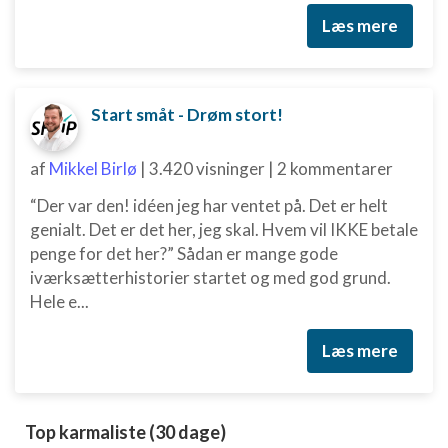
kombinationer af oplysninger fra forskellige
Læs mere
kilder
Udvikle og forbedre tjenester
Bruge begrænsede oplysninger til at vælge
Start småt - Drøm stort!
indhold
IAB Special Features:
af
Mikkel Birlø
|
3.420 visninger
|
2 kommentarer
Bruge præcise geografiske
“Der var den! idéen jeg har ventet på. Det er helt
placeringsoplysninger
genialt. Det er det her, jeg skal. Hvem vil IKKE betale
Identificere enheder baseret på aktivt
penge for det her?” Sådan er mange gode
anmodede oplysninger
iværksætterhistorier startet og med god grund.
Hele e...
Ikke-IAB-behandlingsformål:
Nødvendig
Læs mere
Ydeevne
Funktionel
Top karmaliste (30 dage)