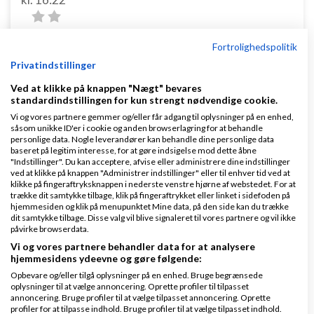
Fortrolighedspolitik
Privatindstillinger
Ved at klikke på knappen "Nægt" bevares
Hej Michael,
standardindstillingen for kun strengt nødvendige cookie.
Vi og vores partnere gemmer og/eller får adgang til oplysninger på en enhed,
At skyldner nægter at have modtaget
såsom unikke ID'er i cookie og anden browserlagring for at behandle
personlige data. Nogle leverandører kan behandle dine personlige data
rykkerskrivelserne er et problem vi ofte løber ind i
baseret på legitim interesse, for at gøre indsigelse mod dette åbne
"Indstillinger". Du kan acceptere, afvise eller administrere dine indstillinger
under behandling af inkassosager. Retsstillingen i
ved at klikke på knappen "Administrer indstillinger" eller til enhver tid ved at
Danmark er dog så "heldigt" udformet i disse
klikke på fingeraftryksknappen i nederste venstre hjørne af webstedet. For at
trække dit samtykke tilbage, klik på fingeraftrykket eller linket i sidefoden på
situationer, at når blot du kan bevise at du har sendt
hjemmesiden og klik på menupunktet Mine data, på den side kan du trække
dit samtykke tilbage. Disse valg vil blive signaleret til vores partnere og vil ikke
skrivelserne (hvilket du ofte vil kunne alene fordi du
påvirke browserdata.
de facto er i besiddelse af skrivelserne med dato
Vi og vores partnere behandler data for at analysere
hjemmesidens ydeevne og gøre følgende:
osv.), og disse er sendt til den korrekte adresse, så
Opbevare og/eller tilgå oplysninger på en enhed. Bruge begrænsede
bliver det skyldners bevisbyrde og dermed
oplysninger til at vælge annoncering. Oprette profiler til tilpasset
annoncering. Bruge profiler til at vælge tilpasset annoncering. Oprette
skyldners problem om skrivelserne er nået frem.
profiler for at tilpasse indhold. Bruge profiler til at vælge tilpasset indhold.