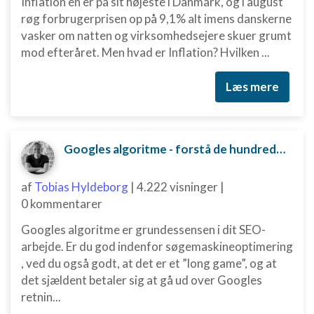
Inflation en er på sit højeste i Danmark, og i august
røg forbrugerprisen op på 9,1% alt imens danskerne
vasker om natten og virksomhedsejere skuer grumt
mod efteråret. Men hvad er Inflation? Hvilken ...
Læs mere
Googles algoritme - forstå de hundredvis af parametre bag
af
Tobias Hyldeborg
|
4.222 visninger
|
0 kommentarer
Googles algoritme er grundessensen i dit SEO-
arbejde. Er du god indenfor søgemaskineoptimering
, ved du også godt, at det er et ”long game”, og at
det sjældent betaler sig at gå ud over Googles
retnin...