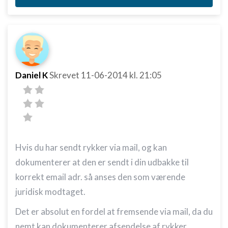
Nødvendig
Ydeevne
Funktionel
Daniel K
Annoncering / marketing
Skrevet
11-06-2014
kl. 21:05
Hvis du har sendt rykker via mail, og kan
dokumenterer at den er sendt i din udbakke til
korrekt email adr. så anses den som værende
juridisk modtaget.
Det er absolut en fordel at fremsende via mail, da du
nemt kan dokumenterer afsendelse af rykker.