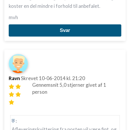
koster en del mindre i forhold til anbefalet.
mvh
Svar
Ravn
Skrevet
10-06-2014
kl. 21:20
Gennemsnit
5,0
stjerner givet af
1
person
:
Afleveringskvittering fra posten vil være fint, og