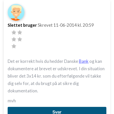
Bruge profiler til at vælge tilpasset indhold
Måle annonceringseffektivitet
Måle indholdseffektivitet
Slettet bruger
Skrevet
11-06-2014
kl. 20:59
Forstå målgrupper gennem statistikker eller
kombinationer af oplysninger fra forskellige
kilder
Udvikle og forbedre tjenester
Det er korrekt hvis du hedder Danske
Bank
og kan
Bruge begrænsede oplysninger til at vælge
dokumentere at brevet er udskrevet. I din situation
indhold
bliver det 3x14 kr. som du efterfølgende vil takke
IAB Special Features:
dig selv for, at du brugt på at sikre dig
Bruge præcise geografiske
placeringsoplysninger
dokumentation.
Identificere enheder baseret på aktivt
mvh
anmodede oplysninger
Svar
Ikke-IAB-behandlingsformål: