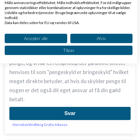
Måle annonceringseffektivitet. Måle indholdseffektivitet. Forstå målgrupper
Det er derfor ikke nødvendigt at bruge penge på
gennem statistikker eller kombinationer af oplysninger fra forskellige kilder.
Udvikle og forbedre tjenester. Bruge begrænsede oplysninger til at vælge
andet end et helt almindeligt frimærke så længe du
indhold.
Data kan deles uden for EU og sendes til USA.
selv gemmer en kopi af din
faktura
og eventuelle
Dit samtykke og cookie gælder udelukkende for denne hjemmeside/app.
rykkerskrivelser.
Se partnerliste (2 IAB-leverandører)
Accepter alle
Afvis
Tankerne bag at gøre det på denne måde er, at
Vi bruger dine data til følgende formål:
Tilpas
skyldner jo godt ved at han skylder dig nogen
IAB's behandlingsformål:
penge, og vi har et retsprincip der på universitetet
Opbevare og/eller tilgå oplysninger på en
enhed
henvises til som "pengeskyld er bringeskyld" hvilket
meget direkte betyder, at hvis du skylder penge til
Bruge begrænsede oplysninger til at vælge
annoncering
nogen er det også dit eget ansvar at få din gæld
betalt.
Oprette profiler til tilpasset annoncering
Bruge profiler til at vælge tilpasset
Svar
annoncering
HornskovVindberg Gratis Inkasso
Oprette profiler for at tilpasse indhold