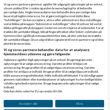
Vi og vores partnere gemmer og/eller får adgang til oplysninger på en enhed,
nettoløn, fordi jeg er et par dage over 25. Og det
såsom unikke ID'er i cookie og anden browserlagring for at behandle
personlige data. Nogle leverandører kan behandle dine personlige data
også medvirker til, at man vælger mig fra.
baseret på legitim interesse, for at gøre indsigelse mod dette åbne
"Indstillinger". Du kan acceptere, afvise eller administrere dine indstillinger
ved at klikke på knappen "Administrer indstillinger" eller til enhver tid ved at
Svar
klikke på fingeraftryksknappen i nederste venstre hjørne af webstedet. For at
trække dit samtykke tilbage, klik på fingeraftrykket eller linket i sidefoden på
hjemmesiden og klik på menupunktet Mine data, på den side kan du trække
dit samtykke tilbage. Disse valg vil blive signaleret til vores partnere og vil ikke
påvirke browserdata.
Side 1 ud af 1 (6 indlæg)
Vi og vores partnere behandler data for at analysere
hjemmesidens ydeevne og gøre følgende:
Opbevare og/eller tilgå oplysninger på en enhed. Bruge begrænsede
oplysninger til at vælge annoncering. Oprette profiler til tilpasset
Tilbage til toppen
annoncering. Bruge profiler til at vælge tilpasset annoncering. Oprette
profiler for at tilpasse indhold. Bruge profiler til at vælge tilpasset indhold.
Måle annonceringseffektivitet. Måle indholdseffektivitet. Forstå målgrupper
Cafe og hygge
gennem statistikker eller kombinationer af oplysninger fra forskellige kilder.
Udvikle og forbedre tjenester. Bruge begrænsede oplysninger til at vælge
indhold.
Emner
Data kan deles uden for EU og sendes til USA.
Dit samtykke og cookie gælder udelukkende for denne hjemmeside/app.
Hjælp til engelsk
Se partnerliste (2 IAB-leverandører)
Accepter alle
Afvis
Vi bruger dine data til følgende formål: