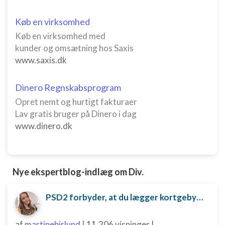
Køb en virksomhed
Køb en virksomhed med
kunder og omsætning hos Saxis
www.saxis.dk
Dinero Regnskabsprogram
Opret nemt og hurtigt fakturaer
Lav gratis bruger på Dinero i dag
www.dinero.dk
Nye ekspertblog-indlæg om Div.
PSD2 forbyder, at du lægger kortgebyret ud til dine kunder fra 1. januar 2018
af
martinebirlund
|
11.206 visninger
|