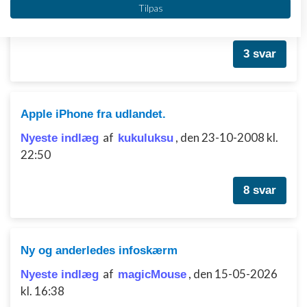
af
,
den 01-02-
Nyeste indlæg
Markus arvidsson
Tilpas
IAB's behandlingsformål:
2016 kl. 22:04
Opbevare og/eller tilgå oplysninger på en
enhed
3 svar
Bruge begrænsede oplysninger til at vælge
annoncering
Apple iPhone fra udlandet.
Oprette profiler til tilpasset annoncering
af
,
den 23-10-2008 kl.
Nyeste indlæg
kukuluksu
Bruge profiler til at vælge tilpasset
22:50
annoncering
Oprette profiler for at tilpasse indhold
8 svar
Bruge profiler til at vælge tilpasset indhold
Måle annonceringseffektivitet
Ny og anderledes infoskærm
Måle indholdseffektivitet
af
,
den 15-05-2026
Nyeste indlæg
magicMouse
kl. 16:38
Forstå målgrupper gennem statistikker eller