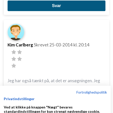
Svar
Kim Carlberg
Skrevet
25-03-2014
kl. 20:14
Jeg har også tænkt på, at det er ansøgningen. Jeg
har fået flere til læse den igennem, og komme med
Fortrolighedspolitik
forslag til ændringer, men må jo nok igen tage et kig
Privatindstillinger
på den.
Ved at klikke på knappen "Nægt" bevares
standardindstillingen for kun strengt nødvendige cookie.
En anden tanke jeg har haft er, at jeg er lidt dyrere i