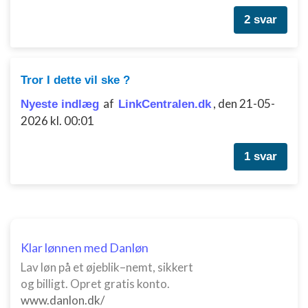
kombinationer af oplysninger fra forskellige
kilder
2 svar
Udvikle og forbedre tjenester
Bruge begrænsede oplysninger til at vælge
Tror I dette vil ske ?
indhold
af
,
den 21-05-
Nyeste indlæg
LinkCentralen.dk
IAB Special Features:
2026 kl. 00:01
Bruge præcise geografiske
placeringsoplysninger
1 svar
Identificere enheder baseret på aktivt
anmodede oplysninger
Ikke-IAB-behandlingsformål:
Nødvendig
Klar lønnen med Danløn
Ydeevne
Lav løn på et øjeblik–nemt, sikkert
Funktionel
og billigt. Opret gratis konto.
www.danlon.dk/
Annoncering / marketing