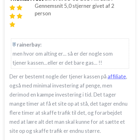
Gennemsnit
5,0
stjerner givet af
2
Bruge begrænsede oplysninger til at vælge
indhold
person
IAB Special Features:
Bruge præcise geografiske
placeringsoplysninger
rainerbay:
Identificere enheder baseret på aktivt
men hvor om alting er... så er der nogle som
anmodede oplysninger
tjener kassen...eller er det bare gas... !!
Ikke-IAB-behandlingsformål:
Nødvendig
Der er bestemt nogle der tjener kassen på
affiliate
,
også med minimal investering af penge, men
Ydeevne
derimod en kæmpe investering i tid. Det tager
Funktionel
mange timer at få et site op at stå, det tager endnu
flere timer at skaffe trafik til det, og forarbejdet
Annoncering / marketing
med at lære alt det man skal kunne for at sætte et
site op og skaffe trafik er endnu større.