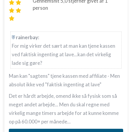
Gennemsnit
5,0
stjerner givet af
1
person
rainerbay:
For mig virker det sært at man kan tjene kassen
ved faktisk ingenting at lave...kan det virkelig
lade sig gøre?
Man kan "sagtens" tjene kassen med affiliate - Men
absolut ikke ved "faktisk ingenting at lave"
Det er hårdt arbejde, omend ikke så fysisk som så
meget andet arbejde... Men du skal regne med
virkelig mange timers arbejde for at kunne komme
op på 60.000+ per månede...