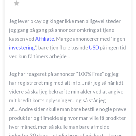
Jeg lever okay og klager ikke men alligevel støder
jeg gang på gang på annoncer omkring at tjene
kassen ved
Affiliate
. Mange annoncerer med "ingen
investering
", bare tjen flere tusinde
USD
på ingen tid
ved kun få timers arbejde...
Jeg har reageret på annoncer "100% Free" og jeg
har registreret mig med alt info... når jeg så når lidt
videre så skal jeg bekræfte min alder ved at angive
mit kredit korts oplysninger...og så står jeg
af....Andre sider skulle man bare bestille nogle prøve
produkter og tilmelde sig hvor man ville få prodkter
hver måned, men så skulle man bare afmelde
indenfor 30 dage... stadig brug af mit kort... Jeg er