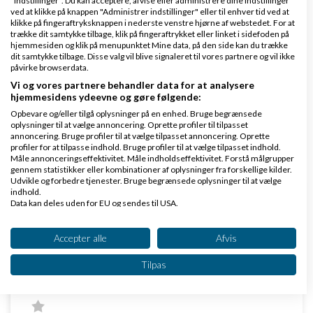
"Indstillinger". Du kan acceptere, afvise eller administrere dine indstillinger
ved at klikke på knappen "Administrer indstillinger" eller til enhver tid ved at
Det nemmeste er at finde et
affiliate netværk
, som
klikke på fingeraftryksknappen i nederste venstre hjørne af webstedet. For at
trække dit samtykke tilbage, klik på fingeraftrykket eller linket i sidefoden på
tradedoubler, euroads eller lignende. Så kan de
hjemmesiden og klik på menupunktet Mine data, på den side kan du trække
dit samtykke tilbage. Disse valg vil blive signaleret til vores partnere og vil ikke
hjælpe dig med det du behøver.
påvirke browserdata.
De tager sig jo selvsagt godt betalte for denne
Vi og vores partnere behandler data for at analysere
hjemmesidens ydeevne og gøre følgende:
service.
Opbevare og/eller tilgå oplysninger på en enhed. Bruge begrænsede
oplysninger til at vælge annoncering. Oprette profiler til tilpasset
Svar
annoncering. Bruge profiler til at vælge tilpasset annoncering. Oprette
profiler for at tilpasse indhold. Bruge profiler til at vælge tilpasset indhold.
Måle annonceringseffektivitet. Måle indholdseffektivitet. Forstå målgrupper
gennem statistikker eller kombinationer af oplysninger fra forskellige kilder.
Udvikle og forbedre tjenester. Bruge begrænsede oplysninger til at vælge
indhold.
Data kan deles uden for EU og sendes til USA.
Dit samtykke og cookie gælder udelukkende for denne hjemmeside/app.
Se partnerliste (2 IAB-leverandører)
Accepter alle
Afvis
Slettet bruger
Skrevet
31-01-2014
kl. 15:53
Vi bruger dine data til følgende formål:
Tilpas
IAB's behandlingsformål:
Opbevare og/eller tilgå oplysninger på en
enhed