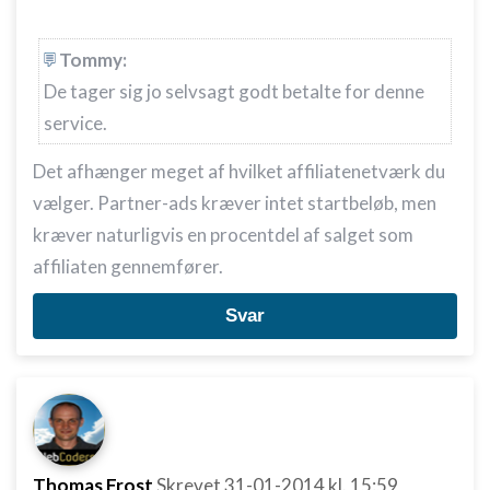
Bruge begrænsede oplysninger til at vælge
annoncering
Tommy:
De tager sig jo selvsagt godt betalte for denne
Oprette profiler til tilpasset annoncering
service.
Bruge profiler til at vælge tilpasset
annoncering
Det afhænger meget af hvilket affiliatenetværk du
vælger. Partner-ads kræver intet startbeløb, men
Oprette profiler for at tilpasse indhold
kræver naturligvis en procentdel af salget som
Bruge profiler til at vælge tilpasset indhold
affiliaten gennemfører.
Måle annonceringseffektivitet
Svar
Måle indholdseffektivitet
Forstå målgrupper gennem statistikker eller
kombinationer af oplysninger fra forskellige
kilder
Udvikle og forbedre tjenester
Thomas Frost
Skrevet
31-01-2014
kl. 15:59