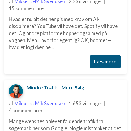
af
Mikkel deMib Svendsen
|
2.336 visninger
|
15 kommentarer
Hvad er nu alt det her pis med krav om AI-
disclaimere? YouTube vil have det. Spotify vil have
det. Og andre platforme hopper også med på
vognen. Men… hvorfor egentlig? OK, boomer –
hvad er logikken he...
Læs mere
Mindre Trafik – Mere Salg
af
Mikkel deMib Svendsen
|
1.653 visninger
|
4 kommentarer
Mange websites oplever faldende trafik fra
søgemaskiner som Google. Nogle mistænker at det