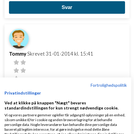
Svar
Tommy
Skrevet
31-01-2014
kl. 15:41
Fortrolighedspolitik
Privatindstillinger
Mads Miltersen:
Ved at klikke på knappen "Nægt" bevares
standardindstillingen for kun strengt nødvendige cookie.
Hvordan griber man det an, hvis man er en
Vi og vores partnere gemmer og/eller får adgang til oplysninger på en enhed,
virksomhed, der vil gøre brug af Affiliate
såsom unikke ID'er i cookie og anden browserlagring for at behandle
personlige data. Nogle leverandører kan behandle dine personlige data
marketing?
baseret på legitim interesse, for at gøre indsigelse mod dette åbne