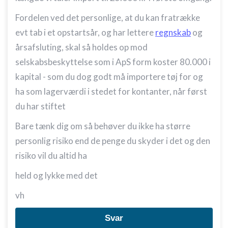
Bruge præcise geografiske
placeringsoplysninger
Fordelen ved det personlige, at du kan fratrække
evt tab i et opstartsår, og har lettere
regnskab
og
Identificere enheder baseret på aktivt
anmodede oplysninger
årsafsluting, skal så holdes op mod
Ikke-IAB-behandlingsformål:
selskabsbeskyttelse som i ApS form koster 80.000 i
kapital - som du dog godt må importere tøj for og
Nødvendig
ha som lagerværdi i stedet for kontanter, når først
Ydeevne
du har stiftet
Funktionel
Bare tænk dig om så behøver du ikke ha større
Annoncering / marketing
personlig risiko end de penge du skyder i det og den
risiko vil du altid ha
held og lykke med det
vh
Svar