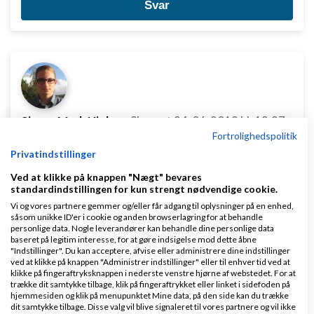
Svar
Simon Mark Nielsen
Skrevet
24-06-2013
kl. 13:37
Fortrolighedspolitik
Privatindstillinger
Ved at klikke på knappen "Nægt" bevares
standardindstillingen for kun strengt nødvendige cookie.
Vi og vores partnere gemmer og/eller får adgang til oplysninger på en enhed,
såsom unikke ID'er i cookie og anden browserlagring for at behandle
Rasks:
personlige data. Nogle leverandører kan behandle dine personlige data
baseret på legitim interesse, for at gøre indsigelse mod dette åbne
Du nævner, at jeg skal import registreres hvad
"Indstillinger". Du kan acceptere, afvise eller administrere dine indstillinger
ved at klikke på knappen "Administrer indstillinger" eller til enhver tid ved at
koster den slags ?
klikke på fingeraftryksknappen i nederste venstre hjørne af webstedet. For at
trække dit samtykke tilbage, klik på fingeraftrykket eller linket i sidefoden på
Du kan finde flere informationer om
hjemmesiden og klik på menupunktet Mine data, på den side kan du trække
dit samtykke tilbage. Disse valg vil blive signaleret til vores partnere og vil ikke