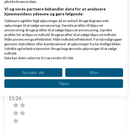
importgodekendelser på
Starvæksts hjemmeside
.
påvirke browserdata.
Vi og vores partnere behandler data for at analysere
Med venlig hilsen
hjemmesidens ydeevne og gøre følgende:
Opbevare og/eller tilgå oplysninger på en enhed. Bruge begrænsede
Simon Mark Nielsen
oplysninger til at vælge annoncering. Oprette profiler til tilpasset
annoncering. Bruge profiler til at vælge tilpasset annoncering. Oprette
profiler for at tilpasse indhold. Bruge profiler til at vælge tilpasset indhold.
Svar
Måle annonceringseffektivitet. Måle indholdseffektivitet. Forstå målgrupper
gennem statistikker eller kombinationer af oplysninger fra forskellige kilder.
.
Udvikle og forbedre tjenester. Bruge begrænsede oplysninger til at vælge
indhold.
Data kan deles uden for EU og sendes til USA.
Dit samtykke og cookie gælder udelukkende for denne hjemmeside/app.
Se partnerliste (2 IAB-leverandører)
Accepter alle
Afvis
Vi bruger dine data til følgende formål:
Tilpas
IAB's behandlingsformål:
Cookie - John Hannover
Skrevet
24-06-2013
kl.
Opbevare og/eller tilgå oplysninger på en
15:26
enhed
Bruge begrænsede oplysninger til at vælge
annoncering
Oprette profiler til tilpasset annoncering