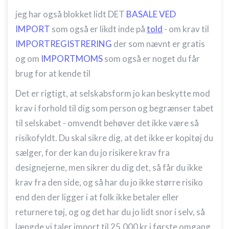
jeg har også blokket lidt DET
BASALE VED
Bruge profiler til at vælge tilpasset
IMPORT
som også er likdt inde på
told
- om krav til
annoncering
IMPORTREGISTRERING
der som nævnt er gratis
Oprette profiler for at tilpasse indhold
og om
IMPORTMOMS
som også er noget du får
Bruge profiler til at vælge tilpasset indhold
brug for at kende til
Måle annonceringseffektivitet
Det er rigtigt, at selskabsform jo kan beskytte mod
krav i forhold til dig som person og begrænser tabet
Måle indholdseffektivitet
til selskabet - omvendt behøver det ikke være så
Forstå målgrupper gennem statistikker eller
risikofyldt. Du skal sikre dig, at det ikke er kopitøj du
kombinationer af oplysninger fra forskellige
kilder
sælger, for der kan du jo risikere krav fra
designejerne, men sikrer du dig det, så får du ikke
Udvikle og forbedre tjenester
krav fra den side, og så har du jo ikke større risiko
Bruge begrænsede oplysninger til at vælge
end den der ligger i at folk ikke betaler eller
indhold
returnere tøj, og og det har du jo lidt snor i selv, så
IAB Special Features:
længde vi taler import til 25.000 kr i første omgang.