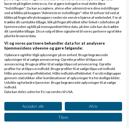
Ved du om man kan have flere brugere på samme
baseret på legitim interesse, for at gøre indsigelse mod dette åbne
"Indstillinger". Du kan acceptere, afvise eller administrere dine indstillinger
konto?
ved at klikke på knappen "Administrer indstillinger" eller til enhver tid ved at
klikke på fingeraftryksknappen i nederste venstre hjørne af webstedet. For at
trække dit samtykke tilbage, klik på fingeraftrykket eller linket i sidefoden på
Med onlinebooq er det sådan her....
hjemmesiden og klik på menupunktet Mine data, på den side kan du trække
dit samtykke tilbage. Disse valg vil blive signaleret til vores partnere og vil ikke
påvirke browserdata.
1 bruger = 99,- pr. md.
Vi og vores partnere behandler data for at analysere
5 brugere = 199,- pr. md.
hjemmesidens ydeevne og gøre følgende:
Opbevare og/eller tilgå oplysninger på en enhed. Bruge begrænsede
10 brugere = 299,- pr. md.
oplysninger til at vælge annoncering. Oprette profiler til tilpasset
annoncering. Bruge profiler til at vælge tilpasset annoncering. Oprette
profiler for at tilpasse indhold. Bruge profiler til at vælge tilpasset indhold.
Ubegrænset brugere = 499,- pr. md.
Måle annonceringseffektivitet. Måle indholdseffektivitet. Forstå målgrupper
gennem statistikker eller kombinationer af oplysninger fra forskellige kilder.
//Daniel // shopKONRAD
Udvikle og forbedre tjenester. Bruge begrænsede oplysninger til at vælge
indhold.
Data kan deles uden for EU og sendes til USA.
Svar
Dit samtykke og cookie gælder udelukkende for denne hjemmeside/app.
Se partnerliste (2 IAB-leverandører)
Accepter alle
Afvis
Vi bruger dine data til følgende formål:
Tilpas
IAB's behandlingsformål: