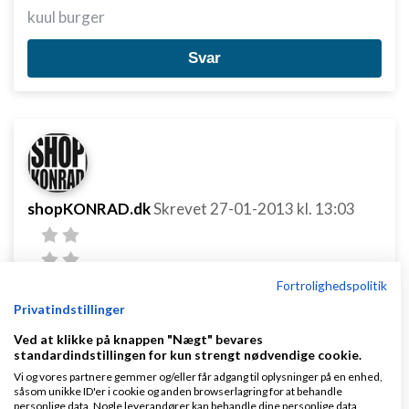
kuul burger
Svar
shopKONRAD.dk
Skrevet
27-01-2013
kl. 13:03
Fortrolighedspolitik
Privatindstillinger
Ved at klikke på knappen "Nægt" bevares
Denise Conradi:
standardindstillingen for kun strengt nødvendige cookie.
fedt. tak!
Vi og vores partnere gemmer og/eller får adgang til oplysninger på en enhed,
såsom unikke ID'er i cookie og anden browserlagring for at behandle
personlige data. Nogle leverandører kan behandle dine personlige data