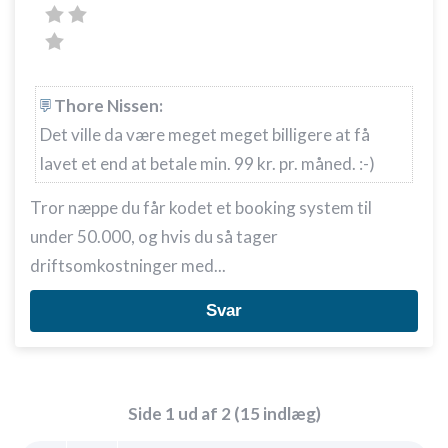
Udvikle og forbedre tjenester
Bruge begrænsede oplysninger til at vælge
indhold
IAB Special Features:
Thore Nissen:
Bruge præcise geografiske
Det ville da være meget meget billigere at få
placeringsoplysninger
lavet et end at betale min. 99 kr. pr. måned. :-)
Identificere enheder baseret på aktivt
anmodede oplysninger
Tror næppe du får kodet et booking system til
under 50.000, og hvis du så tager
Ikke-IAB-behandlingsformål:
driftsomkostninger med...
Nødvendig
Ydeevne
Svar
Funktionel
Annoncering / marketing
Side 1 ud af 2 (15 indlæg)