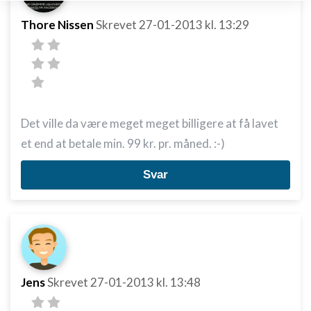
Opbevare og/eller tilgå oplysninger på en
enhed
Thore Nissen
Skrevet
27-01-2013
kl. 13:29
Bruge begrænsede oplysninger til at vælge
annoncering
Oprette profiler til tilpasset annoncering
Bruge profiler til at vælge tilpasset
annoncering
Det ville da være meget meget billigere at få lavet
et end at betale min. 99 kr. pr. måned. :-)
Oprette profiler for at tilpasse indhold
Svar
Bruge profiler til at vælge tilpasset indhold
Måle annonceringseffektivitet
Måle indholdseffektivitet
Forstå målgrupper gennem statistikker eller
kombinationer af oplysninger fra forskellige
Jens
Skrevet
27-01-2013
kl. 13:48
kilder