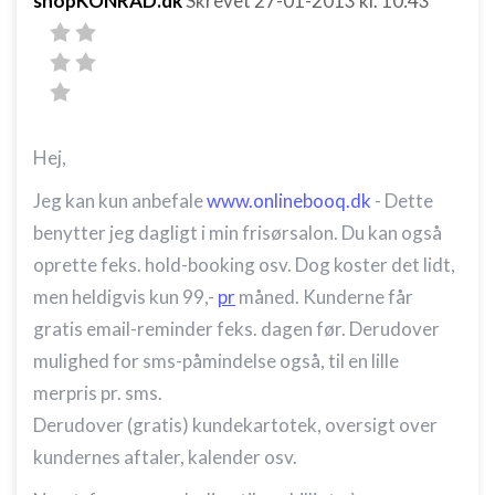
shopKONRAD.dk
Skrevet
27-01-2013
kl. 10:43
Hej,
Jeg kan kun anbefale
www.onlinebooq.dk
- Dette
benytter jeg dagligt i min frisørsalon. Du kan også
oprette feks. hold-booking osv. Dog koster det lidt,
men heldigvis kun 99,-
pr
måned. Kunderne får
gratis email-reminder feks. dagen før. Derudover
mulighed for sms-påmindelse også, til en lille
merpris pr. sms.
Derudover (gratis) kundekartotek, oversigt over
kundernes aftaler, kalender osv.