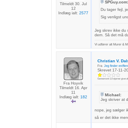
SPGuy.com
Tilmeldt 30. Jul
12
Du tager fejl, 
Indlæg ialt:
2577
Sig venligst un
Jeg skrev ikke du
dem. Så det må da 
Vi udfører alt Murer & 
Christian V. Da
Fra
Jeg finder en/fle
Skrevet
17-11-2
Gennemsnit
1,0
stjerner givet a
Fra Hoyvík
Tilmeldt 16. Apr
11
Michael:
Indlæg ialt:
182
Jeg skriver at 
nope, jeg sælger i
så er det ikke mer