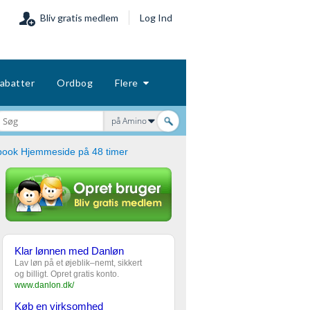
Bliv gratis medlem
Log Ind
abatter
Ordbog
Flere
på Amino
ebook Hjemmeside på 48 timer
Klar lønnen med Danløn
Lav løn på et øjeblik–nemt, sikkert
og billigt. Opret gratis konto.
www.danlon.dk/
Køb en virksomhed