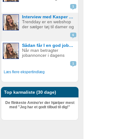
emballage - med og uden
skal udfylde en ...
1
print. Firmaet startede i år
2015 med at fokusere på
Interview med Kasper fra Trendday
papkrus med tryk, men
Trendday er en webshop
har siden udvidet
der sælger tøj til damer og
sortimentet og tilbyder nu
startede tilbage i februar
et bredt udv...
6
2015, sidenhen har de
opnået kæmpe succes.
Sådan får I en god jobannonce
Bag Trendday er de to
Når man betragter
unge iværksættere
jobannoncer i dagens
Camilla og Kasper. I dette
Danmark, er mange af
blogindlæg f...
1
dem fuld af ønsker til
personlige og faglige
Læs flere ekspertindlæg
kompetencer. En
grovtælling kan hurtigt få
tallet højt op – og det er
ikke ualmindeligt at find...
Top karmaliste (30 dage)
De flinkeste Amino’er der hjælper mest
med "Jeg har et godt tilbud til dig!"