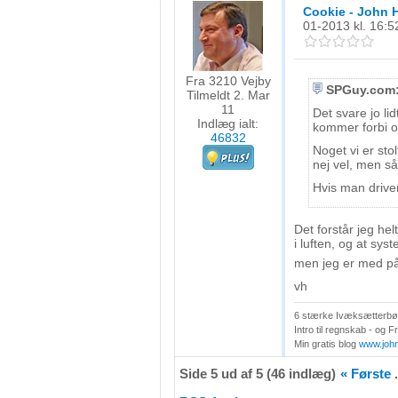
Bruge profiler til at vælge tilpasset indhold
Cookie - John 
01-2013
kl. 16:5
Måle annonceringseffektivitet
Måle indholdseffektivitet
Fra 3210 Vejby
SPGuy.com
Tilmeldt 2. Mar
11
Det svare jo lid
Forstå målgrupper gennem statistikker eller kombinationer af 
Indlæg ialt:
kommer forbi og
kilder
46832
Noget vi er stol
nej vel, men så
Udvikle og forbedre tjenester
Hvis man driver
Bruge begrænsede oplysninger til at vælge indhold
Det forstår jeg hel
IAB Special Features:
i luften, og at sys
Bruge præcise geografiske placeringsoplysninger
men jeg er med på
vh
Identificere enheder baseret på aktivt anmodede oplysninger
6 stærke Ivæksætterbøg
Ikke-IAB-behandlingsformål:
Intro til regnskab - og 
Min gratis blog
www.joh
Nødvendig
Side 5 ud af 5 (46 indlæg)
« Første
.
Ydeevne