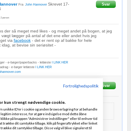
Hannover
Skrevet
17-
Svar
Fra
John Hannover
4
f
2
person
ifles der så meget med likes - og meget andet på bogen, at jeg
vægt lægger på antal af det ene eller andet hvis jeg
get via
facebook
- det er rent op af bakke for hele
dag, at bevise sin seriøsitet -
er - e-bøger/paperbacks - letlæste
I LINK HER
Fradrag - e-bøger letlæste
I LINK HER
nhannover.com
21-11-2012
kl. 17:25
Fortrolighedspolitik
Svar
or kun strengt nødvendige cookie.
m unikke ID'er i cookie og anden browserlagring for at behandle
af bakke for hele facebook systemet idag, at bevise sin
legitim interesse, for at gøre indsigelse mod dette åbne
 klikke på knappen "Administrer indstillinger" eller til enhver tid
 trække dit samtykke tilbage, klik på fingeraftrykket eller linket
kke dit samtykke tilbage. Disse valg vil blive signaleret til