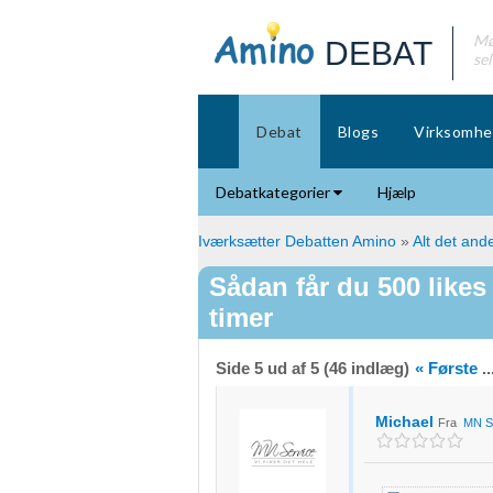
Mø
DEBAT
se
Debat
Blogs
Virksomhe
Debatkategorier
Hjælp
Iværksætter Debatten Amino
»
Alt det ande
Sådan får du 500 like
timer
Side 5 ud af 5 (46 indlæg)
« Første
..
Michael
Fra
MN S