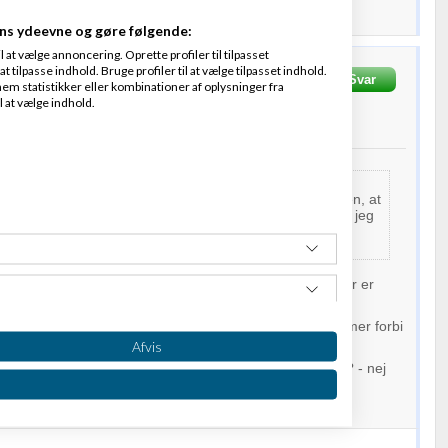
ns ydeevne og gøre følgende:
at vælge annoncering. Oprette profiler til tilpasset
t tilpasse indhold. Bruge profiler til at vælge tilpasset indhold.
lsgaard
Svar
em statistikker eller kombinationer af oplysninger fra
re måder en direktør kan få 50-5.000 nye kunder indenfor 30-90 dage...
l at vælge indhold.
013
kl. 15:00
t fifles der så meget med likes - og meget andet på bogen, at
 ingen vægt lægger på antal af det ene eller andet hvis jeg
noget via facebook - det er rent op af bakke for hele
et idag, at bevise sin seriøsitet -
 del også i kursuset - for de fleste lægger vægt på at der er
t noget.
l at stille sig op på Strøget og glo op i luften - andre kommer forbi
Afvis
af bagefter når vi fandt ud af der ikke var en pind at se?? - nej
gere vi nu engang om vi kan lide det eller ej.
 forretning kan man lige så godt udnytte denne effekt