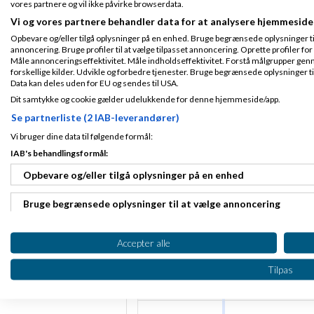
vores partnere og vil ikke påvirke browserdata.
Vi og vores partnere behandler data for at analysere hjemmeside
Opbevare og/eller tilgå oplysninger på en enhed. Bruge begrænsede oplysninger til 
annoncering. Bruge profiler til at vælge tilpasset annoncering. Oprette profiler for a
Christian V. Da
Måle annonceringseffektivitet. Måle indholdseffektivitet. Forstå målgrupper genn
Fra
Jeg finder en/fle
forskellige kilder. Udvikle og forbedre tjenester. Bruge begrænsede oplysninger ti
Skrevet
02-01-2
Data kan deles uden for EU og sendes til USA.
Dit samtykke og cookie gælder udelukkende for denne hjemmeside/app.
Fra Hoyvík
Se partnerliste (2 IAB-leverandører)
Tilmeldt 16. Apr
Cookie:
11
Vi bruger dine data til følgende formål:
I det hele tage
Indlæg ialt:
182
jeg overhovedet
IAB's behandlingsformål:
nogensinde ser 
facebook system
Opbevare og/eller tilgå oplysninger på en enhed
Jeg forklare denne
Bruge begrænsede oplysninger til at vælge annoncering
mange der har like
Det svare jo lidt ti
Oprette profiler til tilpasset annoncering
og glor op i luften.
Accepter alle
Noget vi er stolte 
Bruge profiler til at vælge tilpasset annoncering
Tilpas
vel, men sådan fun
Hvis man driver en
Oprette profiler for at tilpasse indhold