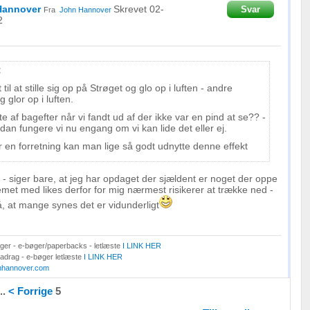
Hannover
Skrevet
02-
Svar
Fra
John Hannover
2
:
t til at stille sig op på Strøget og glo op i luften - andre
oplysninger fra forskellige
 glor op i luften.
te af bagefter når vi fandt ud af der ikke var en pind at se?? -
dan fungere vi nu engang om vi kan lide det eller ej.
 en forretning kan man lige så godt udnytte denne effekt
t - siger bare, at jeg har opdaget der sjældent er noget der oppe
temet med likes derfor for mig nærmest risikerer at trække ned -
, at mange synes det er vidunderligt
er - e-bøger/paperbacks - letlæste
I LINK HER
Fradrag - e-bøger letlæste
I LINK HER
nhannover.com
..
< Forrige
5