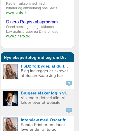
Køb en virksomhed med
kunder og omsætning hos Saxis
www.saxis.dk
Dinero Regnskabsprogram
Opret nemt og hurtigt fakturaer
Lav gratis bruger på Dinero i dag
www.dinero.dk
Nye ekspertblog-indlæg om Div.
PSD2 forbyder, at du lægger kortgebyret ud til dine kunder fra 1. januar 2018
Blog indlægget er skrevet
af Susan Kaae Jeg har
arbejdet med eCommerce
3
siden 2000 og med online
betalinger siden 2006, i
Brugere elsker login via sociale medier
stillinger med titler som
Vi kender det vel alle. Vi
Chief Product
falder over et website,
Officer/CPO, Sales
med en service eller
Director, Commercial...
17
produkt vi er
interesserede i. Vi er lige
Interview med Oscar fra Panda Print
ved at være der, lige ved
Panda Print er en dansk
at have gennemført
leverandør af to-go
signup, men hvad nu? Jeg