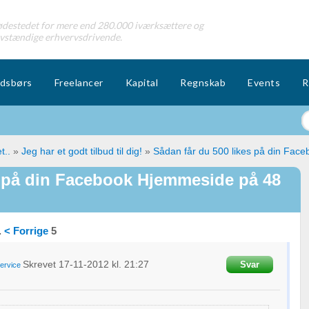
destedet for mere end 280.000 iværksættere og
lvstændige erhvervsdrivende.
dsbørs
Freelancer
Kapital
Regnskab
Events
R
t..
»
Jeg har et godt tilbud til dig!
»
Sådan får du 500 likes på din Fac
s på din Facebook Hjemmeside på 48
.
< Forrige
5
Skrevet
17-11-2012
kl. 21:27
Svar
ervice