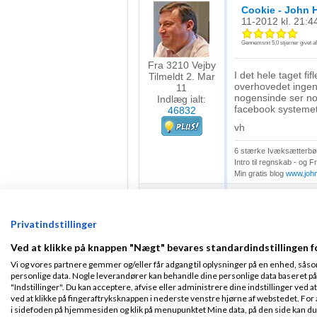
Cookie - John 
11-2012
kl. 21:4
Gennemsnit
5,0
stjerner givet a
Fra 3210 Vejby
I det hele taget f
Tilmeldt 2. Mar
overhovedet ingen 
11
nogensinde ser no
Indlæg ialt:
facebook systemet i
46832
vh
6 stærke Ivæksætterbøg
Intro til regnskab - og 
Min gratis blog
www.joh
Ronnie
Skrevet
Privatindstillinger
Ved at klikke på knappen "Nægt" bevares standardindstillingen f
Cookie
:
Tilmeldt 25. Sep
Vi og vores partnere gemmer og/eller får adgang til oplysninger på en enhed, såso
det er rent op 
11
personlige data. Nogle leverandører kan behandle dine personlige data baseret på 
seriøsitet
Indlæg ialt:
150
"Indstillinger". Du kan acceptere, afvise eller administrere dine indstillinger ved at
ved at klikke på fingeraftryksknappen i nederste venstre hjørne af webstedet. For at
i sidefoden på hjemmesiden og klik på menupunktet Mine data, på den side kan du træ