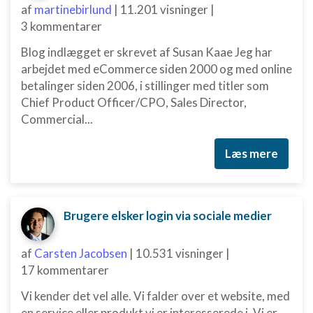
af
martinebirlund
|
11.201 visninger
|
annoncering
3 kommentarer
Oprette profiler for at tilpasse indhold
Blog indlægget er skrevet af Susan Kaae Jeg har
Bruge profiler til at vælge tilpasset indhold
arbejdet med eCommerce siden 2000 og med online
betalinger siden 2006, i stillinger med titler som
Måle annonceringseffektivitet
Chief Product Officer/CPO, Sales Director,
Commercial...
Måle indholdseffektivitet
Forstå målgrupper gennem statistikker eller
Læs mere
kombinationer af oplysninger fra forskellige
kilder
Udvikle og forbedre tjenester
Brugere elsker login via sociale medier
Bruge begrænsede oplysninger til at vælge
indhold
af
Carsten Jacobsen
|
10.531 visninger
|
IAB Special Features:
17 kommentarer
Bruge præcise geografiske
Vi kender det vel alle. Vi falder over et website, med
placeringsoplysninger
en service eller produkt vi er interesserede i. Vi er