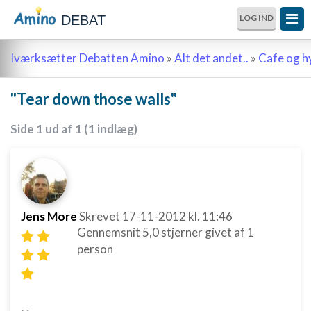
DEBAT
LOG IND
Iværksætter Debatten Amino
»
Alt det andet..
»
Cafe og 
"Tear down those walls"
Side 1 ud af 1 (1 indlæg)
Jens More
Skrevet
17-11-2012
kl. 11:46
Gennemsnit
5,0
stjerner givet af
1
person