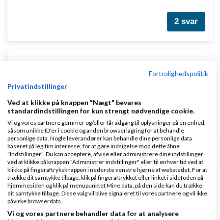
2 svar
Tror I dette vil ske ?
Fortrolighedspolitik
af
,
den 21-05-
Nyeste indlæg
LinkCentralen.dk
Privatindstillinger
2026 kl. 00:01
Ved at klikke på knappen "Nægt" bevares
standardindstillingen for kun strengt nødvendige cookie.
1 svar
Vi og vores partnere gemmer og/eller får adgang til oplysninger på en enhed,
såsom unikke ID'er i cookie og anden browserlagring for at behandle
personlige data. Nogle leverandører kan behandle dine personlige data
baseret på legitim interesse, for at gøre indsigelse mod dette åbne
"Indstillinger". Du kan acceptere, afvise eller administrere dine indstillinger
ved at klikke på knappen "Administrer indstillinger" eller til enhver tid ved at
klikke på fingeraftryksknappen i nederste venstre hjørne af webstedet. For at
trække dit samtykke tilbage, klik på fingeraftrykket eller linket i sidefoden på
Klar lønnen med Danløn
hjemmesiden og klik på menupunktet Mine data, på den side kan du trække
dit samtykke tilbage. Disse valg vil blive signaleret til vores partnere og vil ikke
Lav løn på et øjeblik–nemt, sikkert
påvirke browserdata.
og billigt. Opret gratis konto.
Vi og vores partnere behandler data for at analysere