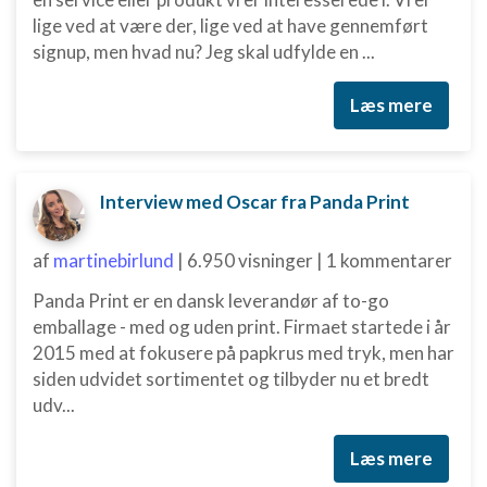
lige ved at være der, lige ved at have gennemført
Identificere enheder baseret på aktivt
anmodede oplysninger
signup, men hvad nu? Jeg skal udfylde en ...
Ikke-IAB-behandlingsformål:
Læs mere
Nødvendig
Ydeevne
Interview med Oscar fra Panda Print
Funktionel
Annoncering / marketing
af
martinebirlund
|
6.950 visninger
|
1 kommentarer
Panda Print er en dansk leverandør af to-go
emballage - med og uden print. Firmaet startede i år
2015 med at fokusere på papkrus med tryk, men har
siden udvidet sortimentet og tilbyder nu et bredt
udv...
Læs mere