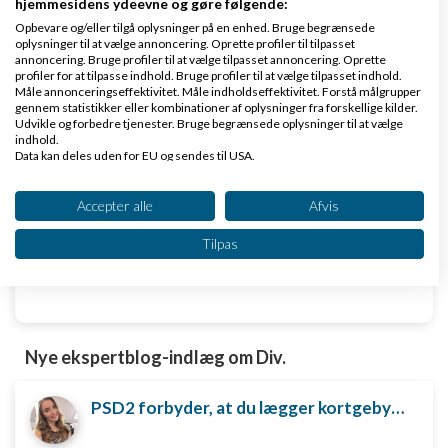
www.danlon.dk/
hjemmesidens ydeevne og gøre følgende:
Opbevare og/eller tilgå oplysninger på en enhed. Bruge begrænsede
oplysninger til at vælge annoncering. Oprette profiler til tilpasset
Køb en virksomhed
annoncering. Bruge profiler til at vælge tilpasset annoncering. Oprette
profiler for at tilpasse indhold. Bruge profiler til at vælge tilpasset indhold.
Køb en virksomhed med
Måle annonceringseffektivitet. Måle indholdseffektivitet. Forstå målgrupper
gennem statistikker eller kombinationer af oplysninger fra forskellige kilder.
kunder og omsætning hos Saxis
Udvikle og forbedre tjenester. Bruge begrænsede oplysninger til at vælge
www.saxis.dk
indhold.
Data kan deles uden for EU og sendes til USA.
Dit samtykke og cookie gælder udelukkende for denne hjemmeside/app.
Dinero Regnskabsprogram
Se partnerliste (2 IAB-leverandører)
Accepter alle
Afvis
Opret nemt og hurtigt fakturaer
Vi bruger dine data til følgende formål:
Lav gratis bruger på Dinero i dag
Tilpas
IAB's behandlingsformål:
www.dinero.dk
Opbevare og/eller tilgå oplysninger på en
enhed
Bruge begrænsede oplysninger til at vælge
Nye ekspertblog-indlæg om Div.
annoncering
Oprette profiler til tilpasset annoncering
PSD2 forbyder, at du lægger kortgebyret ud til dine kunder fra 1. januar 2018
Bruge profiler til at vælge tilpasset