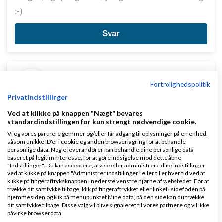
:-)
Svar
Fortrolighedspolitik
Privatindstillinger
ann
Skrevet
30-10-2012
kl. 15:36
Ved at klikke på knappen "Nægt" bevares
Gennemsnit
5,0
stjerner givet af
1
standardindstillingen for kun strengt nødvendige cookie.
person
Vi og vores partnere gemmer og/eller får adgang til oplysninger på en enhed,
såsom unikke ID'er i cookie og anden browserlagring for at behandle
personlige data. Nogle leverandører kan behandle dine personlige data
baseret på legitim interesse, for at gøre indsigelse mod dette åbne
"Indstillinger". Du kan acceptere, afvise eller administrere dine indstillinger
ved at klikke på knappen "Administrer indstillinger" eller til enhver tid ved at
De siger at man kan hvad med vil, men hvad med
klikke på fingeraftryksknappen i nederste venstre hjørne af webstedet. For at
trække dit samtykke tilbage, klik på fingeraftrykket eller linket i sidefoden på
forhindringerne som kan opstå, du kunne jo få
hjemmesiden og klik på menupunktet Mine data, på den side kan du trække
dit samtykke tilbage. Disse valg vil blive signaleret til vores partnere og vil ikke
smerter i skulderen dagen efter, som vil få dig til at
påvirke browserdata.