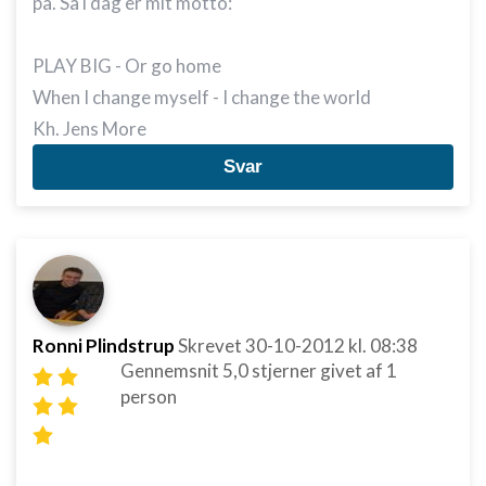
på. Så i dag er mit motto:
PLAY BIG - Or go home
When I change myself - I change the world
Kh. Jens More
Svar
Ronni Plindstrup
Skrevet
30-10-2012
kl. 08:38
Gennemsnit
5,0
stjerner givet af
1
person