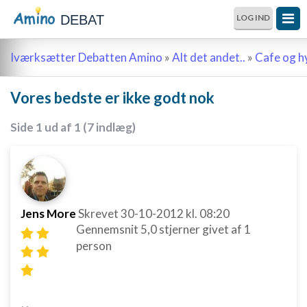
DEBAT
LOG IND
Iværksætter Debatten Amino
»
Alt det andet..
»
Cafe og 
Vores bedste er ikke godt nok
Side 1 ud af 1 (7 indlæg)
Jens More
Skrevet
30-10-2012
kl. 08:20
Gennemsnit
5,0
stjerner givet af
1
person