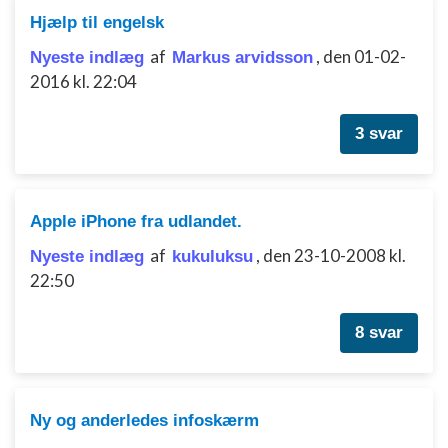
Bruge profiler til at vælge tilpasset
Hjælp til engelsk
annoncering
af
,
den 01-02-
Nyeste indlæg
Markus arvidsson
Oprette profiler for at tilpasse indhold
2016 kl. 22:04
Bruge profiler til at vælge tilpasset indhold
3 svar
Måle annonceringseffektivitet
Måle indholdseffektivitet
Apple iPhone fra udlandet.
Forstå målgrupper gennem statistikker eller
af
,
den 23-10-2008 kl.
kombinationer af oplysninger fra forskellige
Nyeste indlæg
kukuluksu
kilder
22:50
Udvikle og forbedre tjenester
8 svar
Bruge begrænsede oplysninger til at vælge
indhold
IAB Special Features:
Ny og anderledes infoskærm
Bruge præcise geografiske