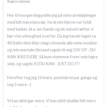
Kære venner
Her til morgen begyndte jeg på mine armbøjninger
med lidt mere besvær, fordi min hjerne var fyldt
med tanker, bl.a. om Sandy og de naturkræfter vi
bør vise ydmyghed overfor. Da jeg havde taget ca.
40 (talte dem ikke i dag) stivnede alle mine muskler,
og min mentale tilstand sagde til mig GIV OP - DU
KAN IKKE FLERE. Så kom stemmen frem i min højre
side, og sagde JO DU KAN - JUST DO IT!
Herefter tog jeg 10 mere, pustede et par gange og
tog 5 mere :-)
Vi kan altid gør mere. Vi kan altid skubbe lidt mere