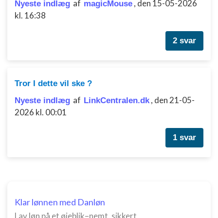
placeringsoplysninger
af
,
den 15-05-2026
Nyeste indlæg
magicMouse
kl. 16:38
Identificere enheder baseret på aktivt
anmodede oplysninger
2 svar
Ikke-IAB-behandlingsformål:
Nødvendig
Ydeevne
Tror I dette vil ske ?
af
,
den 21-05-
Nyeste indlæg
LinkCentralen.dk
Funktionel
2026 kl. 00:01
Annoncering / marketing
1 svar
Klar lønnen med Danløn
Lav løn på et øjeblik–nemt, sikkert