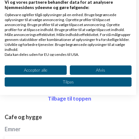
fortryde at du skubbede ekstra på.
Vi og vores partnere behandler data for at analysere
hjemmesidens ydeevne og gøre følgende:
eller du kan tage det med som en lærdom.
Opbevare og/eller tilgå oplysninger på en enhed. Bruge begrænsede
oplysninger til at vælge annoncering. Oprette profiler til tilpasset
Men ideen er god nok, det handler bare at skubbe på
annoncering. Bruge profiler til at vælge tilpasset annoncering. Oprette
profiler for at tilpasse indhold. Bruge profiler til at vælge tilpasset indhold.
og ikke give op.
Måle annonceringseffektivitet. Måle indholdseffektivitet. Forstå målgrupper
gennem statistikker eller kombinationer af oplysninger fra forskellige kilder.
Udvikle og forbedre tjenester. Bruge begrænsede oplysninger til at vælge
Svar
indhold.
Data kan deles uden for EU og sendes til USA.
Dit samtykke og cookie gælder udelukkende for denne hjemmeside/app.
Se partnerliste (2 IAB-leverandører)
Accepter alle
Afvis
Vi bruger dine data til følgende formål:
Side 1 ud af 1 (7 indlæg)
Tilpas
IAB's behandlingsformål:
Opbevare og/eller tilgå oplysninger på en
Tilbage til toppen
enhed
Bruge begrænsede oplysninger til at vælge
Cafe og hygge
annoncering
Emner
Oprette profiler til tilpasset annoncering