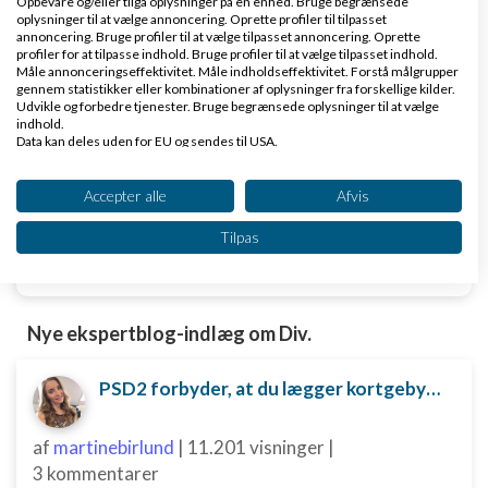
Opbevare og/eller tilgå oplysninger på en enhed. Bruge begrænsede
Køb en virksomhed
oplysninger til at vælge annoncering. Oprette profiler til tilpasset
Køb en virksomhed med
annoncering. Bruge profiler til at vælge tilpasset annoncering. Oprette
profiler for at tilpasse indhold. Bruge profiler til at vælge tilpasset indhold.
kunder og omsætning hos Saxis
Måle annonceringseffektivitet. Måle indholdseffektivitet. Forstå målgrupper
www.saxis.dk
gennem statistikker eller kombinationer af oplysninger fra forskellige kilder.
Udvikle og forbedre tjenester. Bruge begrænsede oplysninger til at vælge
indhold.
Data kan deles uden for EU og sendes til USA.
Dinero Regnskabsprogram
Dit samtykke og cookie gælder udelukkende for denne hjemmeside/app.
Opret nemt og hurtigt fakturaer
Se partnerliste (2 IAB-leverandører)
Accepter alle
Afvis
Lav gratis bruger på Dinero i dag
Vi bruger dine data til følgende formål:
www.dinero.dk
Tilpas
IAB's behandlingsformål:
Opbevare og/eller tilgå oplysninger på en
enhed
Nye ekspertblog-indlæg om Div.
Bruge begrænsede oplysninger til at vælge
annoncering
PSD2 forbyder, at du lægger kortgebyret ud til dine kunder fra 1. januar 2018
Oprette profiler til tilpasset annoncering
af
martinebirlund
|
11.201 visninger
|
Bruge profiler til at vælge tilpasset
3 kommentarer
annoncering