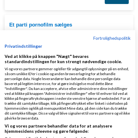
Et parti pornofilm sælges
af
,
den 13-12-
Nyeste indlæg
Brian S. Larsen
Fortrolighedspolitik
2010 kl. 15:45
Privatindstillinger
Ved at klikke på knappen "Nægt" bevares
6 svar
standardindstillingen for kun strengt nødvendige cookie.
Vi og vores partnere gemmer og/eller får adgang til oplysninger på en enhed,
såsom unikke ID'er i cookie og anden browserlagring for at behandle
personlige data. Nogle leverandører kan behandle dine personlige data
baseret på legitim interesse, for at gøre indsigelse mod dette åbne
"Indstillinger". Du kan acceptere, afvise eller administrere dine indstillinger
ved at klikke på knappen "Administrer indstillinger" eller til enhver tid ved at
klikke på fingeraftryksknappen i nederste venstre hjørne af webstedet. For at
Klar lønnen med Danløn
trække dit samtykke tilbage, klik på fingeraftrykket eller linket i sidefoden på
Lav løn på et øjeblik–nemt, sikkert
hjemmesiden og klik på menupunktet Mine data, på den side kan du trække
dit samtykke tilbage. Disse valg vil blive signaleret til vores partnere og vil ikke
og billigt. Opret gratis konto.
påvirke browserdata.
www.danlon.dk/
Vi og vores partnere behandler data for at analysere
hjemmesidens ydeevne og gøre følgende: