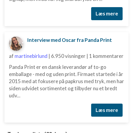
anmodede oplysninger
Læs mere
Ikke-IAB-behandlingsformål:
Nødvendig
Ydeevne
Interview med Oscar fra Panda Print
Funktionel
af
martinebirlund
|
6.950 visninger
|
1 kommentarer
Annoncering / marketing
Panda Print er en dansk leverandør af to-go
emballage - med og uden print. Firmaet startede i år
2015 med at fokusere på papkrus med tryk, men har
siden udvidet sortimentet og tilbyder nu et bredt
udv...
Læs mere