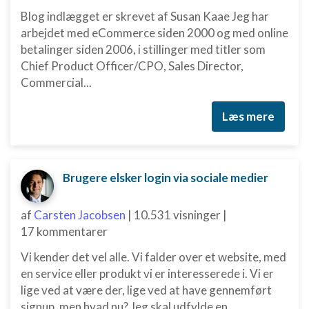
Blog indlægget er skrevet af Susan Kaae Jeg har
Oprette profiler for at tilpasse indhold
arbejdet med eCommerce siden 2000 og med online
Bruge profiler til at vælge tilpasset indhold
betalinger siden 2006, i stillinger med titler som
Chief Product Officer/CPO, Sales Director,
Måle annonceringseffektivitet
Commercial...
Måle indholdseffektivitet
Læs mere
Forstå målgrupper gennem statistikker eller
kombinationer af oplysninger fra forskellige
kilder
Brugere elsker login via sociale medier
Udvikle og forbedre tjenester
Bruge begrænsede oplysninger til at vælge
af
Carsten Jacobsen
|
10.531 visninger
|
indhold
17 kommentarer
IAB Special Features:
Vi kender det vel alle. Vi falder over et website, med
Bruge præcise geografiske
en service eller produkt vi er interesserede i. Vi er
placeringsoplysninger
lige ved at være der, lige ved at have gennemført
signup, men hvad nu? Jeg skal udfylde en ...
Identificere enheder baseret på aktivt