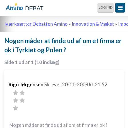
DEBAT
LOG IND
Iværksætter Debatten Amino
»
Innovation & Vækst
»
Impo
Nogen måder at finde ud af om et firma er
ok i Tyrkiet og Polen ?
Side 1 ud af 1 (10 indlæg)
Rigo Jørgensen
Skrevet
20-11-2008
kl. 21:52
Nogen måder at finde ud af om et firma er ok i