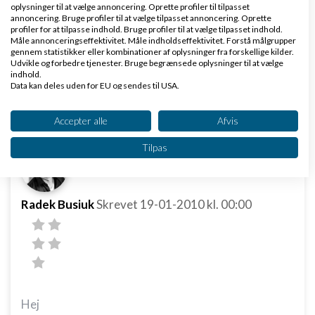
nummeret, hvis du ringer til dem :)
oplysninger til at vælge annoncering. Oprette profiler til tilpasset
annoncering. Bruge profiler til at vælge tilpasset annoncering. Oprette
profiler for at tilpasse indhold. Bruge profiler til at vælge tilpasset indhold.
Måle annonceringseffektivitet. Måle indholdseffektivitet. Forstå målgrupper
Du mener jo selvfoelgelig +48, det ander er jo DK>
gennem statistikker eller kombinationer af oplysninger fra forskellige kilder.
Udvikle og forbedre tjenester. Bruge begrænsede oplysninger til at vælge
indhold.
Data kan deles uden for EU og sendes til USA.
Svar
Dit samtykke og cookie gælder udelukkende for denne hjemmeside/app.
Se partnerliste (2 IAB-leverandører)
Accepter alle
Afvis
Vi bruger dine data til følgende formål:
Tilpas
IAB's behandlingsformål:
Opbevare og/eller tilgå oplysninger på en
enhed
Radek Busiuk
Skrevet
19-01-2010
kl. 00:00
Bruge begrænsede oplysninger til at vælge
annoncering
Oprette profiler til tilpasset annoncering
Bruge profiler til at vælge tilpasset
annoncering
Hej