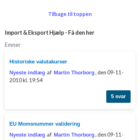
anmodede oplysninger
Ikke-IAB-behandlingsformål:
Tilbage til toppen
Nødvendig
Import & Eksport Hjælp - Få den her
Ydeevne
Emner
Funktionel
Annoncering / marketing
Historiske valutakurser
af
,
den 09-11-
Nyeste indlæg
Martin Thorborg
2010 kl. 19:54
5 svar
EU Momsnummer validering
af
,
den 09-11-
Nyeste indlæg
Martin Thorborg