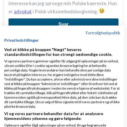
interesse kan jeg sproege min Polske kaereste. Hun
er
advokat
i Polsk virksomhedslovgivning.
Svar
Fortrolighedspolitik
Privatindstillinger
Ved at klikke på knappen "Nægt" bevares
standardindstillingen for kun strengt nødvendige cookie.
Vi og vores partnere gemmer og/eller får adgang til oplysninger på en enhed,
såsom unikke ID'er i cookie og anden browserlagring for at behandle
Søren Christensen
Skrevet
02-04-2009
kl. 16:59
personlige data. Nogle leverandører kan behandle dine personlige data
baseret på legitim interesse, for at gøre indsigelse mod dette åbne
"Indstillinger". Du kan acceptere, afvise eller administrere dine indstillinger
ved at klikke på knappen "Administrer indstillinger" eller til enhver tid ved at
klikke på fingeraftryksknappen i nederste venstre hjørne af webstedet. For at
trække dit samtykke tilbage, klik på fingeraftrykket eller linket i sidefoden på
hjemmesiden og klik på menupunktet Mine data, på den side kan du trække
dit samtykke tilbage. Disse valg vil blive signaleret til vores partnere og vil ikke
påvirke browserdata.
gazela:
Vi og vores partnere behandler data for at analysere
hjemmesidens ydeevne og gøre følgende:
og du skal selvfølgelig taste +45 foran tlf
Opbevare og/eller tilgå oplysninger på en enhed. Bruge begrænsede