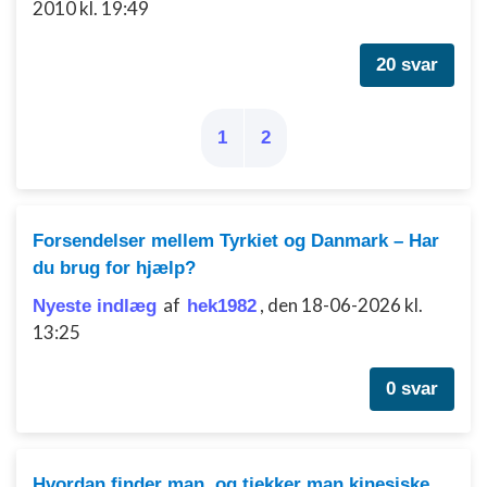
2010 kl. 19:49
20 svar
1
2
Forsendelser mellem Tyrkiet og Danmark – Har
du brug for hjælp?
af
,
den 18-06-2026 kl.
Nyeste indlæg
hek1982
13:25
0 svar
Hvordan finder man, og tjekker man kinesiske