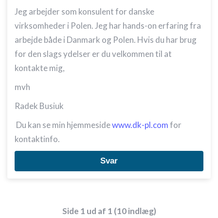
Oprette profiler for at tilpasse indhold
Jeg arbejder som konsulent for danske
virksomheder i Polen. Jeg har hands-on erfaring fra
Bruge profiler til at vælge tilpasset indhold
arbejde både i Danmark og Polen. Hvis du har brug
Måle annonceringseffektivitet
for den slags ydelser er du velkommen til at
kontakte mig,
Måle indholdseffektivitet
mvh
Forstå målgrupper gennem statistikker eller
kombinationer af oplysninger fra forskellige
Radek Busiuk
kilder
Du kan se min hjemmeside
www.dk-pl.com
for
Udvikle og forbedre tjenester
kontaktinfo.
Bruge begrænsede oplysninger til at vælge
indhold
Svar
IAB Special Features:
Bruge præcise geografiske
placeringsoplysninger
Side 1 ud af 1 (10 indlæg)
Identificere enheder baseret på aktivt