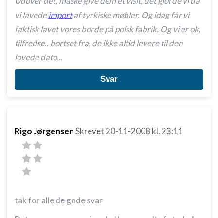
Udover det, måske give dem et visit, det gjorde vi da
vi lavede
import
af tyrkiske møbler. Og idag får vi
faktisk lavet vores borde på polsk fabrik. Og vi er ok,
tilfredse.. bortset fra, de ikke altid levere til den
lovede dato...
Svar
Rigo Jørgensen
Skrevet
20-11-2008
kl. 23:11
tak for alle de gode svar