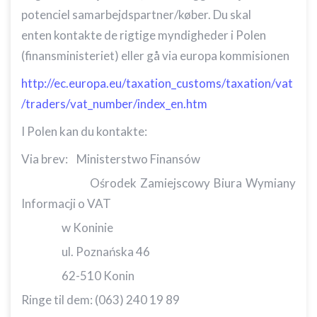
potenciel samarbejdspartner/køber. Du skal
enten kontakte de rigtige myndigheder i Polen
(finansministeriet) eller gå via europa kommisionen
http://ec.europa.eu/taxation_customs/taxation/vat
/traders/vat_number/index_en.htm
I Polen kan du kontakte:
Via brev: Ministerstwo Finansów
Ośrodek Zamiejscowy Biura Wymiany
Informacji o VAT
w Koninie
ul. Poznańska 46
62-510 Konin
Ringe til dem: (063) 240 19 89