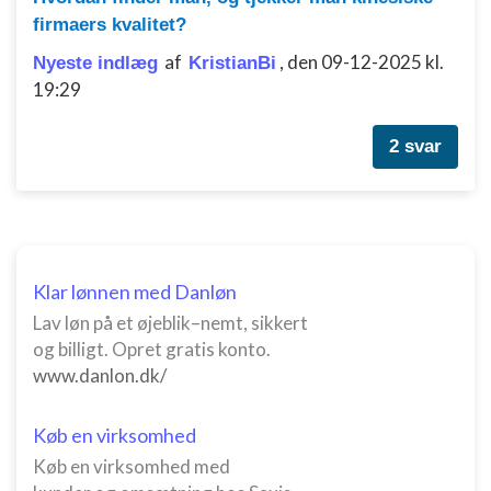
firmaers kvalitet?
af
,
den 09-12-2025 kl.
Nyeste indlæg
KristianBi
19:29
2 svar
Klar lønnen med Danløn
Lav løn på et øjeblik–nemt, sikkert
og billigt. Opret gratis konto.
www.danlon.dk/
Køb en virksomhed
Køb en virksomhed med