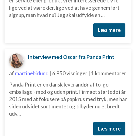
en service eller produkt vi er interesserede i. Vi er
lige ved at være der, lige ved at have gennemført
signup, men hvad nu? Jeg skal udfylde en ...
Læs mere
Interview med Oscar fra Panda Print
af
martinebirlund
|
6.950 visninger
|
1 kommentarer
Panda Print er en dansk leverandør af to-go
emballage - med og uden print. Firmaet startede i år
2015 med at fokusere på papkrus med tryk, men har
siden udvidet sortimentet og tilbyder nu et bredt
udv...
Læs mere