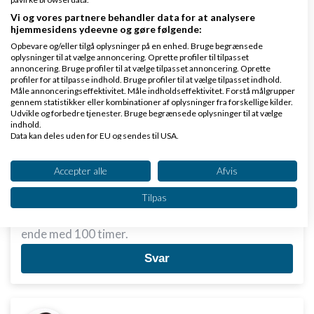
Vi og vores partnere behandler data for at analysere
Mathias Søndberg-Madsen
Skrevet
06-07-2026
hjemmesidens ydeevne og gøre følgende:
kl. 12:15
Opbevare og/eller tilgå oplysninger på en enhed. Bruge begrænsede
Gennemsnit
3,0
stjerner givet af
2
oplysninger til at vælge annoncering. Oprette profiler til tilpasset
annoncering. Bruge profiler til at vælge tilpasset annoncering. Oprette
person
profiler for at tilpasse indhold. Bruge profiler til at vælge tilpasset indhold.
Måle annonceringseffektivitet. Måle indholdseffektivitet. Forstå målgrupper
gennem statistikker eller kombinationer af oplysninger fra forskellige kilder.
Udvikle og forbedre tjenester. Bruge begrænsede oplysninger til at vælge
indhold.
Det er en god pointe du har Greg, men det kommer
Data kan deles uden for EU og sendes til USA.
vel an på hvor meget ekstra rum man har lavet
Dit samtykke og cookie gælder udelukkende for denne hjemmeside/app.
Se partnerliste (2 IAB-leverandører)
Accepter alle
Afvis
råderum for til scope creep. Men med god erfaring
Vi bruger dine data til følgende formål:
til hvad lignende projekter vil tage, vil man ikke
Tilpas
IAB's behandlingsformål:
endte med at give et tilbud på 10 timers arbejde, og
Opbevare og/eller tilgå oplysninger på en
ende med 100 timer.
enhed
Svar
Bruge begrænsede oplysninger til at vælge
annoncering
Oprette profiler til tilpasset annoncering