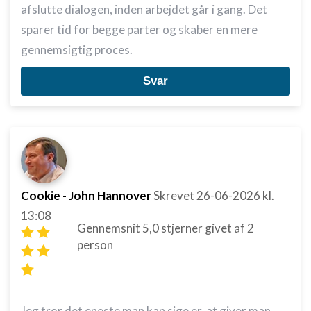
afslutte dialogen, inden arbejdet går i gang. Det
sparer tid for begge parter og skaber en mere
gennemsigtig proces.
Svar
Cookie - John Hannover
Skrevet
26-06-2026
kl.
13:08
Gennemsnit
5,0
stjerner givet af
2
person
Jeg tror det eneste man kan sige er, at giver man