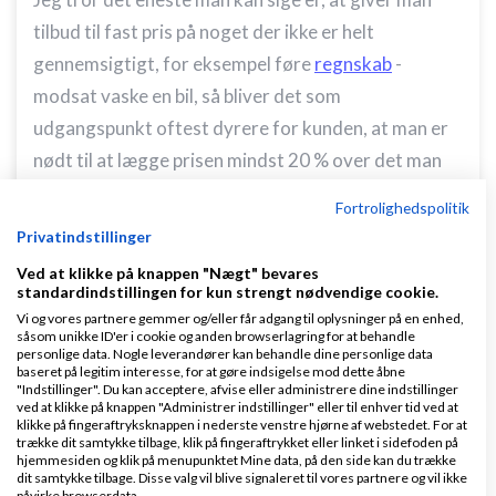
tilbud til fast pris på noget der ikke er helt
gennemsigtigt, for eksempel føre
regnskab
-
modsat vaske en bil, så bliver det som
udgangspunkt oftest dyrere for kunden, at man er
nødt til at lægge prisen mindst 20 % over det man
ellers forventer
Fortrolighedspolitik
fast pris kan være rart for kunden men dyrt
Privatindstillinger
Ved at klikke på knappen "Nægt" bevares
vh john h
standardindstillingen for kun strengt nødvendige cookie.
Vi og vores partnere gemmer og/eller får adgang til oplysninger på en enhed,
Svar
såsom unikke ID'er i cookie og anden browserlagring for at behandle
personlige data. Nogle leverandører kan behandle dine personlige data
Venligst John Hannover - Gode råd på Ivæksætter bloggen
baseret på legitim interesse, for at gøre indsigelse mod dette åbne
"Indstillinger". Du kan acceptere, afvise eller administrere dine indstillinger
ved at klikke på knappen "Administrer indstillinger" eller til enhver tid ved at
klikke på fingeraftryksknappen i nederste venstre hjørne af webstedet. For at
trække dit samtykke tilbage, klik på fingeraftrykket eller linket i sidefoden på
hjemmesiden og klik på menupunktet Mine data, på den side kan du trække
dit samtykke tilbage. Disse valg vil blive signaleret til vores partnere og vil ikke
påvirke browserdata.