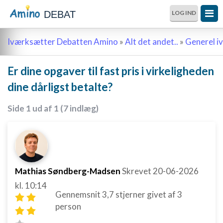
DEBAT
LOG IND
Iværksætter Debatten Amino
»
Alt det andet..
»
Generel i
Er dine opgaver til fast pris i virkeligheden
dine dårligst betalte?
Side 1 ud af 1 (7 indlæg)
Mathias Søndberg-Madsen
Skrevet
20-06-2026
kl. 10:14
Gennemsnit
3,7
stjerner givet af
3
person