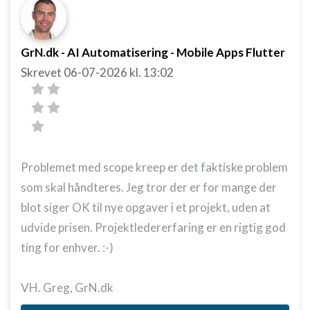
Bruge profiler til at vælge tilpasset
annoncering
GrN.dk - AI Automatisering - Mobile Apps Flutter
Oprette profiler for at tilpasse indhold
Skrevet
06-07-2026
kl. 13:02
Bruge profiler til at vælge tilpasset indhold
Måle annonceringseffektivitet
Måle indholdseffektivitet
Problemet med scope kreep er det faktiske problem
Forstå målgrupper gennem statistikker eller
som skal håndteres. Jeg tror der er for mange der
kombinationer af oplysninger fra forskellige
kilder
blot siger OK til nye opgaver i et projekt, uden at
udvide prisen. Projektledererfaring er en rigtig god
Udvikle og forbedre tjenester
ting for enhver. :-)
Bruge begrænsede oplysninger til at vælge
indhold
VH. Greg, GrN.dk
IAB Special Features: