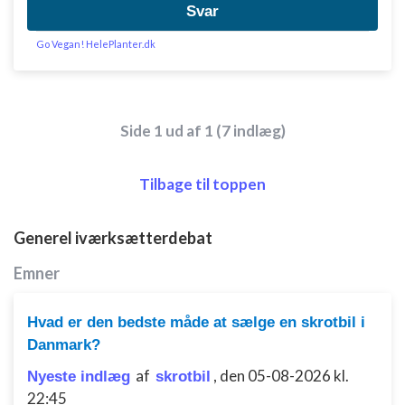
Bruge præcise geografiske
Svar
placeringsoplysninger
Go Vegan! HelePlanter.dk
Identificere enheder baseret på aktivt
anmodede oplysninger
Ikke-IAB-behandlingsformål:
Side 1 ud af 1 (7 indlæg)
Nødvendig
Ydeevne
Tilbage til toppen
Funktionel
Generel iværksætterdebat
Annoncering / marketing
Emner
Hvad er den bedste måde at sælge en skrotbil i
Danmark?
af
,
den 05-08-2026 kl.
Nyeste indlæg
skrotbil
22:45