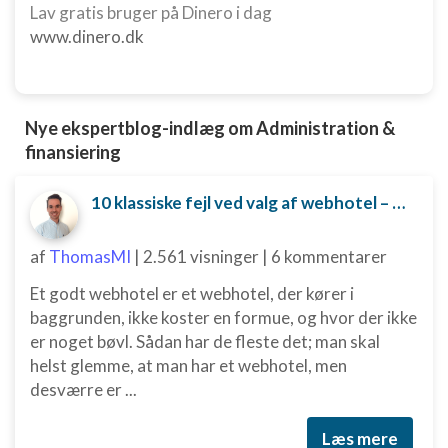
Lav gratis bruger på Dinero i dag
kombinationer af oplysninger fra forskellige
kilder
www.dinero.dk
Udvikle og forbedre tjenester
Bruge begrænsede oplysninger til at vælge
Nye ekspertblog-indlæg om Administration &
indhold
finansiering
IAB Special Features:
Bruge præcise geografiske
10 klassiske fejl ved valg af webhotel – og hvordan du undgår dem
placeringsoplysninger
Identificere enheder baseret på aktivt
af
ThomasMI
|
2.561 visninger
|
6 kommentarer
anmodede oplysninger
Et godt webhotel er et webhotel, der kører i
Ikke-IAB-behandlingsformål:
baggrunden, ikke koster en formue, og hvor der ikke
Nødvendig
er noget bøvl. Sådan har de fleste det; man skal
helst glemme, at man har et webhotel, men
Ydeevne
desværre er ...
Funktionel
Læs mere