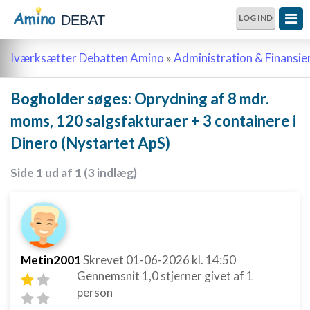
DEBAT
LOG IND
Iværksætter Debatten Amino
»
Administration & Finansie
Bogholder søges: Oprydning af 8 mdr.
moms, 120 salgsfakturaer + 3 containere i
Dinero (Nystartet ApS)
Side 1 ud af 1 (3 indlæg)
Metin2001
Skrevet
01-06-2026
kl. 14:50
Gennemsnit
1,0
stjerner givet af
1
person