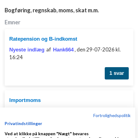
Bogføring, regnskab, moms, skat m.m.
Emner
Ratepension og B-indkomst
af
,
den 29-07-2026 kl.
Nyeste indlæg
Hank664
16:24
1 svar
Importmoms
af
,
den 22-06-2026 kl.
Nyeste indlæg
gelatodk
Fortrolighedspolitik
10:47
Privatindstillinger
Ved at klikke på knappen "Nægt" bevares
7 svar