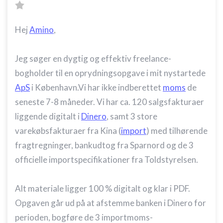
Hej
Amino
,
Jeg søger en dygtig og effektiv freelance-
bogholder til en oprydningsopgave i mit nystartede
ApS
i København.Vi har ikke indberettet
moms
de
seneste 7-8 måneder. Vi har ca. 120 salgsfakturaer
liggende digitalt i
Dinero
, samt 3 store
varekøbsfakturaer fra Kina (
import
) med tilhørende
fragtregninger, bankudtog fra Sparnord og de 3
officielle importspecifikationer fra Toldstyrelsen.
Alt materiale ligger 100 % digitalt og klar i PDF.
Opgaven går ud på at afstemme banken i Dinero for
perioden, bogføre de 3 importmoms-