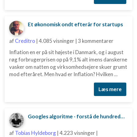
Annoncering / marketing
Et økonomisk ondt efterår for startups
af
Creditro
|
4.085 visninger
|
3 kommentarer
Inflation en er på sit højeste i Danmark, og i august
røg forbrugerprisen op på 9,1% alt imens danskerne
vasker om natten og virksomhedsejere skuer grumt
mod efteråret. Men hvad er Inflation? Hvilken ...
Læs mere
Googles algoritme - forstå de hundredvis af parametre bag
af
Tobias Hyldeborg
|
4.223 visninger
|