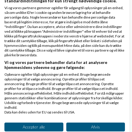
standardindstillingen for kun strengt nødvendige cookie.
Vi og vores partnere gemmer og/eller får adgang til oplysninger på en enhed,
såsom unikke ID'er i cookie og anden browserlagring for at behandle
personlige data. Nogle leverandører kan behandle dine personlige data
baseret på legitim interesse, for at gøre indsigelse mod dette åbne
Hvordan håndterer I OSS/EU-moms, hvis I
"Indstillinger". Du kan acceptere, afvise eller administrere dine indstillinger
sælger software eller digitale ydelser til
ved at klikke på knappen "Administrer indstillinger" eller til enhver tid ved at
klikke på fingeraftryksknappen i nederste venstre hjørne af webstedet. For at
privatpersoner i EU?
trække dit samtykke tilbage, klik på fingeraftrykket eller linket i sidefoden på
hjemmesiden og klik på menupunktet Mine data, på den side kan du trække
af
,
den 22-06-2026
Nyeste indlæg
JohannesEEK
dit samtykke tilbage. Disse valg vil blive signaleret til vores partnere og vil ikke
kl. 16:56
påvirke browserdata.
Vi og vores partnere behandler data for at analysere
hjemmesidens ydeevne og gøre følgende:
2 svar
Opbevare og/eller tilgå oplysninger på en enhed. Bruge begrænsede
oplysninger til at vælge annoncering. Oprette profiler til tilpasset
annoncering. Bruge profiler til at vælge tilpasset annoncering. Oprette
profiler for at tilpasse indhold. Bruge profiler til at vælge tilpasset indhold.
Måle annonceringseffektivitet. Måle indholdseffektivitet. Forstå målgrupper
Jeg søger en regnskabsfører til en nystartet
gennem statistikker eller kombinationer af oplysninger fra forskellige kilder.
Udvikle og forbedre tjenester. Bruge begrænsede oplysninger til at vælge
startup i Danmark
indhold.
Data kan deles uden for EU og sendes til USA.
af
,
den 13-07-
Nyeste indlæg
Krone Tech Aps
Dit samtykke og cookie gælder udelukkende for denne hjemmeside/app.
2026 kl. 13:25
Se partnerliste (2 IAB-leverandører)
Accepter alle
Afvis