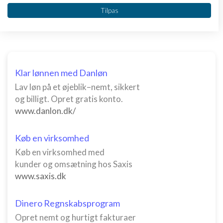
Vi bruger dine data til følgende formål:
4 svar
Tilpas
IAB's behandlingsformål:
Opbevare og/eller tilgå oplysninger på en
enhed
Bruge begrænsede oplysninger til at vælge
annoncering
Klar lønnen med Danløn
Lav løn på et øjeblik–nemt, sikkert
Oprette profiler til tilpasset annoncering
og billigt. Opret gratis konto.
www.danlon.dk/
Bruge profiler til at vælge tilpasset
annoncering
Køb en virksomhed
Oprette profiler for at tilpasse indhold
Køb en virksomhed med
Bruge profiler til at vælge tilpasset indhold
kunder og omsætning hos Saxis
www.saxis.dk
Måle annonceringseffektivitet
Måle indholdseffektivitet
Dinero Regnskabsprogram
Opret nemt og hurtigt fakturaer
Forstå målgrupper gennem statistikker eller