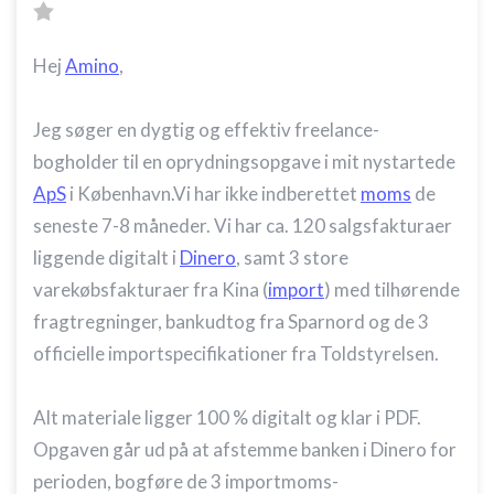
Hej
Amino
,
Jeg søger en dygtig og effektiv freelance-
bogholder til en oprydningsopgave i mit nystartede
ApS
i København.Vi har ikke indberettet
moms
de
seneste 7-8 måneder. Vi har ca. 120 salgsfakturaer
liggende digitalt i
Dinero
, samt 3 store
varekøbsfakturaer fra Kina (
import
) med tilhørende
fragtregninger, bankudtog fra Sparnord og de 3
officielle importspecifikationer fra Toldstyrelsen.
Alt materiale ligger 100 % digitalt og klar i PDF.
Opgaven går ud på at afstemme banken i Dinero for
perioden, bogføre de 3 importmoms-