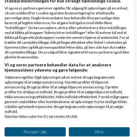
standardindstillingen for kun strengt nødvendige cookie.
Vi og vores partnere gemmer og/eller får adgang til oplysninger på en enhed,
såsom unikke ID'er i cookie og anden browserlagring for at behandle
personlige data. Nogle leverandører kan behandle dine personlige data
baseret på legitim interesse, for at gøre indsigelse mod dette åbne
Hvordan håndterer I OSS/EU-moms, hvis I
"Indstillinger". Du kan acceptere, afvise eller administrere dine indstillinger
sælger software eller digitale ydelser til
ved at klikke på knappen "Administrer indstillinger" eller til enhver tid ved at
klikke på fingeraftryksknappen i nederste venstre hjørne af webstedet. For at
privatpersoner i EU?
trække dit samtykke tilbage, klik på fingeraftrykket eller linket i sidefoden på
hjemmesiden og klik på menupunktet Mine data, på den side kan du trække
af
,
den 22-06-2026
Nyeste indlæg
JohannesEEK
dit samtykke tilbage. Disse valg vil blive signaleret til vores partnere og vil ikke
kl. 16:56
påvirke browserdata.
Vi og vores partnere behandler data for at analysere
hjemmesidens ydeevne og gøre følgende:
2 svar
Opbevare og/eller tilgå oplysninger på en enhed. Bruge begrænsede
oplysninger til at vælge annoncering. Oprette profiler til tilpasset
annoncering. Bruge profiler til at vælge tilpasset annoncering. Oprette
profiler for at tilpasse indhold. Bruge profiler til at vælge tilpasset indhold.
Måle annonceringseffektivitet. Måle indholdseffektivitet. Forstå målgrupper
Jeg søger en regnskabsfører til en nystartet
gennem statistikker eller kombinationer af oplysninger fra forskellige kilder.
Udvikle og forbedre tjenester. Bruge begrænsede oplysninger til at vælge
startup i Danmark
indhold.
Data kan deles uden for EU og sendes til USA.
af
,
den 13-07-
Nyeste indlæg
Krone Tech Aps
Dit samtykke og cookie gælder udelukkende for denne hjemmeside/app.
2026 kl. 13:25
Se partnerliste (2 IAB-leverandører)
Accepter alle
Afvis