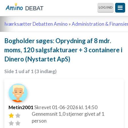
DEBAT
LOG IND
Iværksætter Debatten Amino
»
Administration & Finansie
Bogholder søges: Oprydning af 8 mdr.
moms, 120 salgsfakturaer + 3 containere i
Dinero (Nystartet ApS)
Side 1 ud af 1 (3 indlæg)
Metin2001
Skrevet
01-06-2026
kl. 14:50
Gennemsnit
1,0
stjerner givet af
1
person