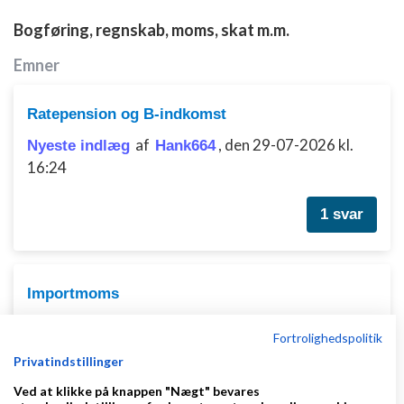
Bogføring, regnskab, moms, skat m.m.
Emner
Ratepension og B-indkomst
af
,
den 29-07-2026 kl.
Nyeste indlæg
Hank664
16:24
1 svar
Importmoms
af
,
den 22-06-2026 kl.
Nyeste indlæg
gelatodk
Fortrolighedspolitik
10:47
Privatindstillinger
Ved at klikke på knappen "Nægt" bevares
7 svar