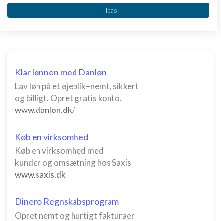
Vi bruger dine data til følgende formål:
4 svar
Tilpas
IAB's behandlingsformål:
Opbevare og/eller tilgå oplysninger på en
enhed
Bruge begrænsede oplysninger til at vælge
annoncering
Klar lønnen med Danløn
Lav løn på et øjeblik–nemt, sikkert
Oprette profiler til tilpasset annoncering
og billigt. Opret gratis konto.
www.danlon.dk/
Bruge profiler til at vælge tilpasset
annoncering
Køb en virksomhed
Oprette profiler for at tilpasse indhold
Køb en virksomhed med
Bruge profiler til at vælge tilpasset indhold
kunder og omsætning hos Saxis
www.saxis.dk
Måle annonceringseffektivitet
Måle indholdseffektivitet
Dinero Regnskabsprogram
Opret nemt og hurtigt fakturaer
Forstå målgrupper gennem statistikker eller