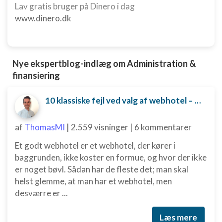
Lav gratis bruger på Dinero i dag
kombinationer af oplysninger fra forskellige
kilder
www.dinero.dk
Udvikle og forbedre tjenester
Bruge begrænsede oplysninger til at vælge
Nye ekspertblog-indlæg om Administration &
indhold
finansiering
IAB Special Features:
Bruge præcise geografiske
10 klassiske fejl ved valg af webhotel – og hvordan du undgår dem
placeringsoplysninger
Identificere enheder baseret på aktivt
af
ThomasMI
|
2.559 visninger
|
6 kommentarer
anmodede oplysninger
Et godt webhotel er et webhotel, der kører i
Ikke-IAB-behandlingsformål:
baggrunden, ikke koster en formue, og hvor der ikke
Nødvendig
er noget bøvl. Sådan har de fleste det; man skal
helst glemme, at man har et webhotel, men
Ydeevne
desværre er ...
Funktionel
Læs mere