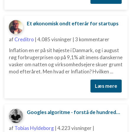
Annoncering / marketing
Et økonomisk ondt efterår for startups
af
Creditro
|
4.085 visninger
|
3 kommentarer
Inflation en er på sit højeste i Danmark, og i august
røg forbrugerprisen op på 9,1% alt imens danskerne
vasker om natten og virksomhedsejere skuer grumt
mod efteråret. Men hvad er Inflation? Hvilken ...
Læs mere
Googles algoritme - forstå de hundredvis af parametre bag
af
Tobias Hyldeborg
|
4.223 visninger
|