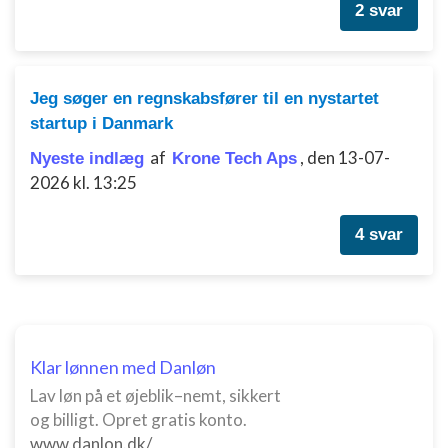
2 svar
indhold
IAB Special Features:
Bruge præcise geografiske
placeringsoplysninger
Jeg søger en regnskabsfører til en nystartet
startup i Danmark
Identificere enheder baseret på aktivt
anmodede oplysninger
af
,
den 13-07-
Nyeste indlæg
Krone Tech Aps
2026 kl. 13:25
Ikke-IAB-behandlingsformål:
Nødvendig
4 svar
Ydeevne
Funktionel
Annoncering / marketing
Klar lønnen med Danløn
Lav løn på et øjeblik–nemt, sikkert
og billigt. Opret gratis konto.
www.danlon.dk/