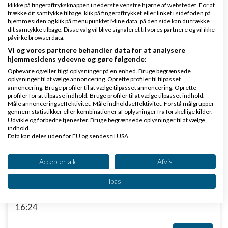
Svar
klikke på fingeraftryksknappen i nederste venstre hjørne af webstedet. For at
trække dit samtykke tilbage, klik på fingeraftrykket eller linket i sidefoden på
Venligst John Hannover - Gode råd på Ivæksætter bloggen
hjemmesiden og klik på menupunktet Mine data, på den side kan du trække
dit samtykke tilbage. Disse valg vil blive signaleret til vores partnere og vil ikke
påvirke browserdata.
Vi og vores partnere behandler data for at analysere
hjemmesidens ydeevne og gøre følgende:
Side 1 ud af 1 (5 indlæg)
Opbevare og/eller tilgå oplysninger på en enhed. Bruge begrænsede
oplysninger til at vælge annoncering. Oprette profiler til tilpasset
annoncering. Bruge profiler til at vælge tilpasset annoncering. Oprette
profiler for at tilpasse indhold. Bruge profiler til at vælge tilpasset indhold.
Tilbage til toppen
Måle annonceringseffektivitet. Måle indholdseffektivitet. Forstå målgrupper
gennem statistikker eller kombinationer af oplysninger fra forskellige kilder.
Udvikle og forbedre tjenester. Bruge begrænsede oplysninger til at vælge
Bogføring, regnskab, moms, skat m.m.
indhold.
Data kan deles uden for EU og sendes til USA.
Emner
Dit samtykke og cookie gælder udelukkende for denne hjemmeside/app.
Se partnerliste (2 IAB-leverandører)
Accepter alle
Afvis
Vi bruger dine data til følgende formål:
Ratepension og B-indkomst
Tilpas
IAB's behandlingsformål:
af
,
den 29-07-2026 kl.
Nyeste indlæg
Hank664
Opbevare og/eller tilgå oplysninger på en
16:24
enhed