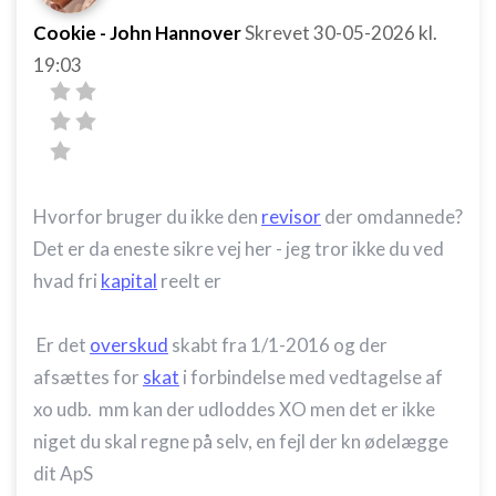
Cookie - John Hannover
Skrevet
30-05-2026
kl.
19:03
Hvorfor bruger du ikke den
revisor
der omdannede?
Det er da eneste sikre vej her - jeg tror ikke du ved
hvad fri
kapital
reelt er
Er det
overskud
skabt fra 1/1-2016 og der
afsættes for
skat
i forbindelse med vedtagelse af
xo udb. mm kan der udloddes XO men det er ikke
niget du skal regne på selv, en fejl der kn ødelægge
dit ApS