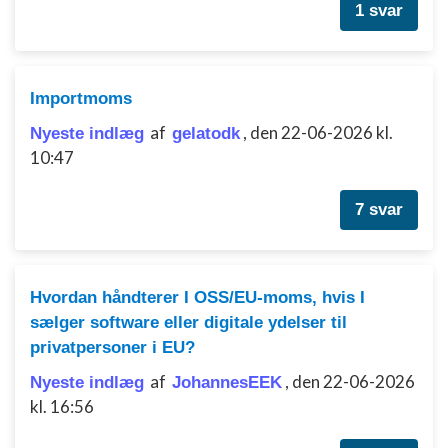
Bruge begrænsede oplysninger til at vælge
1 svar
annoncering
Oprette profiler til tilpasset annoncering
Importmoms
Bruge profiler til at vælge tilpasset
annoncering
af
,
den 22-06-2026 kl.
Nyeste indlæg
gelatodk
10:47
Oprette profiler for at tilpasse indhold
Bruge profiler til at vælge tilpasset indhold
7 svar
Måle annonceringseffektivitet
Måle indholdseffektivitet
Hvordan håndterer I OSS/EU-moms, hvis I
sælger software eller digitale ydelser til
Forstå målgrupper gennem statistikker eller
kombinationer af oplysninger fra forskellige
privatpersoner i EU?
kilder
af
,
den 22-06-2026
Nyeste indlæg
JohannesEEK
Udvikle og forbedre tjenester
kl. 16:56
Bruge begrænsede oplysninger til at vælge