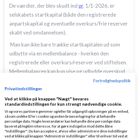
De værdier, der blev skudt ind
pr
. 1/1-2026, er
selskabets
startkapital
(både den registrerede
anpartskapital og eventuelle overkurs/frie reserver
skabt ved omdannelsen).
Man kan
ikke
bare trække startkapitalen ud som
udbytte via en mellembalance - hverken den
registrerede eller overkurs/reserver ved stiftelsen.
Mellembalancen kan kun vise og udlodde overskud,
der er optjent efter stiftelsesdatoen (1/1-2026).
Fortrolighedspolitik
Privatindstillinger
holding må låne penge af drift . Mod lånedokument
Ved at klikke på knappen "Nægt" bevares
og markedsrente
standardindstillingen for kun strengt nødvendige cookie.
Vi og vores partnere gemmer og/eller får adgang til oplysninger på en enhed,
vh John Hannover
såsom unikke ID'er i cookie og anden browserlagring for at behandle
personlige data. Nogle leverandører kan behandle dine personlige data
baseret på legitim interesse, for at gøre indsigelse mod dette åbne
"Indstillinger". Du kan acceptere, afvise eller administrere dine indstillinger
ved at klikke på knappen "Administrer indstillinger" eller til enhver tid ved at