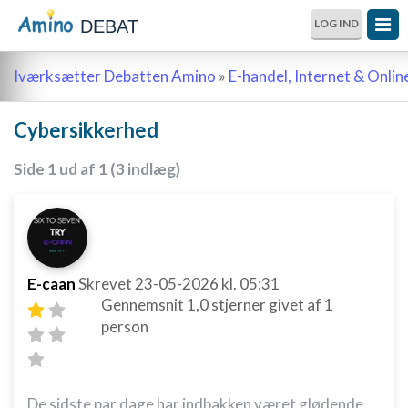
DEBAT
LOG IND
Iværksætter Debatten Amino
»
E-handel, Internet & Onli
Cybersikkerhed
Side 1 ud af 1 (3 indlæg)
E-caan
Skrevet
23-05-2026
kl. 05:31
Gennemsnit
1,0
stjerner givet af
1
person
​De sidste par dage har indbakken været glødende