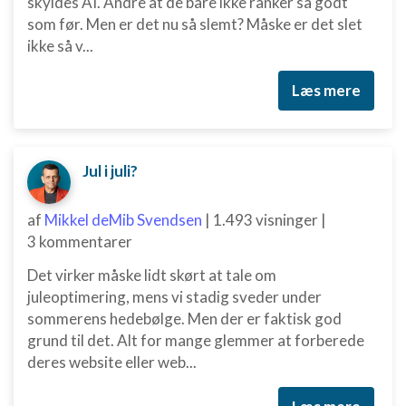
skyldes AI. Andre at de bare ikke ranker så godt
Nødvendig
som før. Men er det nu så slemt? Måske er det slet
ikke så v...
Ydeevne
Funktionel
Læs mere
Annoncering / marketing
Jul i juli?
af
Mikkel deMib Svendsen
|
1.493 visninger
|
3 kommentarer
Det virker måske lidt skørt at tale om
juleoptimering, mens vi stadig sveder under
sommerens hedebølge. Men der er faktisk god
grund til det. Alt for mange glemmer at forberede
deres website eller web...