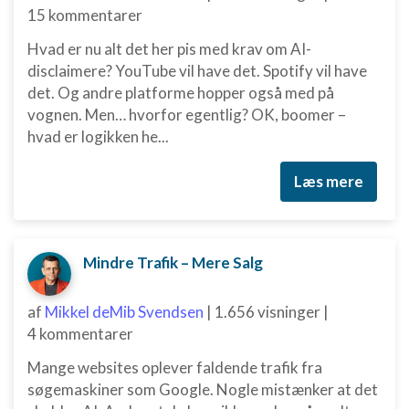
15 kommentarer
Måle annonceringseffektivitet
Hvad er nu alt det her pis med krav om AI-
disclaimere? YouTube vil have det. Spotify vil have
Måle indholdseffektivitet
det. Og andre platforme hopper også med på
Forstå målgrupper gennem statistikker eller
vognen. Men… hvorfor egentlig? OK, boomer –
kombinationer af oplysninger fra forskellige
hvad er logikken he...
kilder
Læs mere
Udvikle og forbedre tjenester
Bruge begrænsede oplysninger til at vælge
indhold
Mindre Trafik – Mere Salg
IAB Special Features:
Bruge præcise geografiske
placeringsoplysninger
af
Mikkel deMib Svendsen
|
1.656 visninger
|
4 kommentarer
Identificere enheder baseret på aktivt
anmodede oplysninger
Mange websites oplever faldende trafik fra
søgemaskiner som Google. Nogle mistænker at det
Ikke-IAB-behandlingsformål: