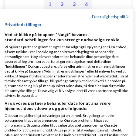
1
2
3
4
Fortrolighedspolitik
Privatindstillinger
Det er egentlig ret vildt... AI-abonnementer
Ved at klikke på knappen "Nægt" bevares
standardindstillingen for kun strengt nødvendige cookie.
af
Nyeste indlæg
GrN.dk - AI Automatisering -
Vi og vores partnere gemmer og/eller får adgang til oplysninger på en enhed,
,
den 08-07-2026 kl. 06:37
Mobile Apps Flutter
såsom unikke ID'er i cookie og anden browserlagring for at behandle
personlige data. Nogle leverandører kan behandle dine personlige data
baseret på legitim interesse, for at gøre indsigelse mod dette åbne
"Indstillinger". Du kan acceptere, afvise eller administrere dine indstillinger
1 svar
ved at klikke på knappen "Administrer indstillinger" eller til enhver tid ved at
klikke på fingeraftryksknappen i nederste venstre hjørne af webstedet. For at
trække dit samtykke tilbage, klik på fingeraftrykket eller linket i sidefoden på
hjemmesiden og klik på menupunktet Mine data, på den side kan du trække
dit samtykke tilbage. Disse valg vil blive signaleret til vores partnere og vil ikke
påvirke browserdata.
Vi og vores partnere behandler data for at analysere
Klar lønnen med Danløn
hjemmesidens ydeevne og gøre følgende:
Lav løn på et øjeblik–nemt, sikkert
Opbevare og/eller tilgå oplysninger på en enhed. Bruge begrænsede
oplysninger til at vælge annoncering. Oprette profiler til tilpasset
og billigt. Opret gratis konto.
annoncering. Bruge profiler til at vælge tilpasset annoncering. Oprette
www.danlon.dk/
profiler for at tilpasse indhold. Bruge profiler til at vælge tilpasset indhold.
Måle annonceringseffektivitet. Måle indholdseffektivitet. Forstå målgrupper