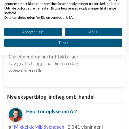
gennem statistikker eller kombinationer af oplysninger fra forskellige kilder.
Udvikle og forbedre tjenester. Bruge begrænsede oplysninger til at vælge
Køb en virksomhed
indhold.
Data kan deles uden for EU og sendes til USA.
Køb en virksomhed med
Dit samtykke og cookie gælder udelukkende for denne hjemmeside/app.
kunder og omsætning hos Saxis
Se partnerliste (2 IAB-leverandører)
Accepter alle
Afvis
www.saxis.dk
Vi bruger dine data til følgende formål:
Tilpas
IAB's behandlingsformål:
Dinero Regnskabsprogram
Opbevare og/eller tilgå oplysninger på en
Opret nemt og hurtigt fakturaer
enhed
Lav gratis bruger på Dinero i dag
www.dinero.dk
Bruge begrænsede oplysninger til at vælge
annoncering
Oprette profiler til tilpasset annoncering
Nye ekspertblog-indlæg om E-handel
Bruge profiler til at vælge tilpasset
annoncering
Hvorfor oplyse om AI?
Oprette profiler for at tilpasse indhold
af
Mikkel deMib Svendsen
|
2.341 visninger
|
Bruge profiler til at vælge tilpasset indhold