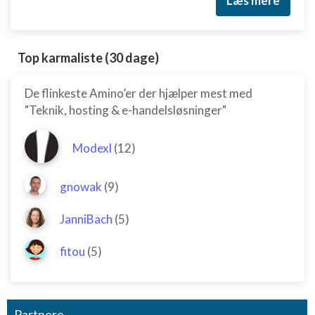
Læs mere
Top karmaliste (30 dage)
De flinkeste Amino’er der hjælper mest med
"Teknik, hosting & e-handelsløsninger"
Modexl
(12)
gnowak
(9)
JanniBach
(5)
fitou
(5)
Partnere