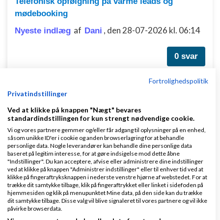
Telefonisk opfølgning på varme leads og
mødebooking
af
,
den 28-07-2026 kl. 06:14
Nyeste indlæg
Dani
0 svar
Fortrolighedspolitik
Privatindstillinger
Hvordan kommer jeg bedst i gang med at ringe
Ved at klikke på knappen "Nægt" bevares
til varme leads for små virksomheder?
standardindstillingen for kun strengt nødvendige cookie.
af
,
den 16-07-2026 kl. 15:57
Nyeste indlæg
Dani
Vi og vores partnere gemmer og/eller får adgang til oplysninger på en enhed,
såsom unikke ID'er i cookie og anden browserlagring for at behandle
personlige data. Nogle leverandører kan behandle dine personlige data
baseret på legitim interesse, for at gøre indsigelse mod dette åbne
0 svar
"Indstillinger". Du kan acceptere, afvise eller administrere dine indstillinger
ved at klikke på knappen "Administrer indstillinger" eller til enhver tid ved at
klikke på fingeraftryksknappen i nederste venstre hjørne af webstedet. For at
trække dit samtykke tilbage, klik på fingeraftrykket eller linket i sidefoden på
hjemmesiden og klik på menupunktet Mine data, på den side kan du trække
lukning af Aps
dit samtykke tilbage. Disse valg vil blive signaleret til vores partnere og vil ikke
påvirke browserdata.
af
,
den 04-06-2026 kl.
Nyeste indlæg
simonp61