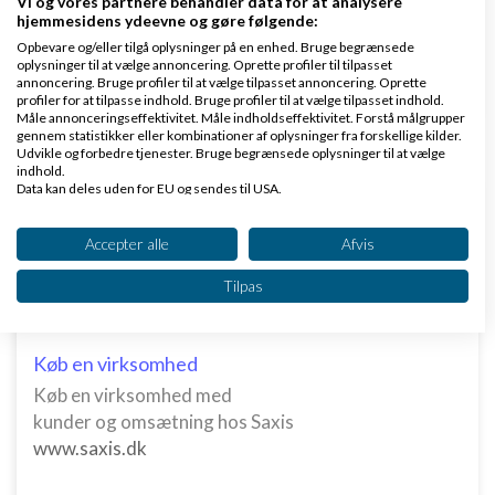
Vi og vores partnere behandler data for at analysere
22:37
hjemmesidens ydeevne og gøre følgende:
Opbevare og/eller tilgå oplysninger på en enhed. Bruge begrænsede
oplysninger til at vælge annoncering. Oprette profiler til tilpasset
1 svar
annoncering. Bruge profiler til at vælge tilpasset annoncering. Oprette
profiler for at tilpasse indhold. Bruge profiler til at vælge tilpasset indhold.
Måle annonceringseffektivitet. Måle indholdseffektivitet. Forstå målgrupper
gennem statistikker eller kombinationer af oplysninger fra forskellige kilder.
Udvikle og forbedre tjenester. Bruge begrænsede oplysninger til at vælge
indhold.
Data kan deles uden for EU og sendes til USA.
Dit samtykke og cookie gælder udelukkende for denne hjemmeside/app.
Klar lønnen med Danløn
Se partnerliste (2 IAB-leverandører)
Accepter alle
Afvis
Lav løn på et øjeblik–nemt, sikkert
Vi bruger dine data til følgende formål:
og billigt. Opret gratis konto.
Tilpas
IAB's behandlingsformål:
www.danlon.dk/
Opbevare og/eller tilgå oplysninger på en
enhed
Køb en virksomhed
Køb en virksomhed med
Bruge begrænsede oplysninger til at vælge
annoncering
kunder og omsætning hos Saxis
www.saxis.dk
Oprette profiler til tilpasset annoncering