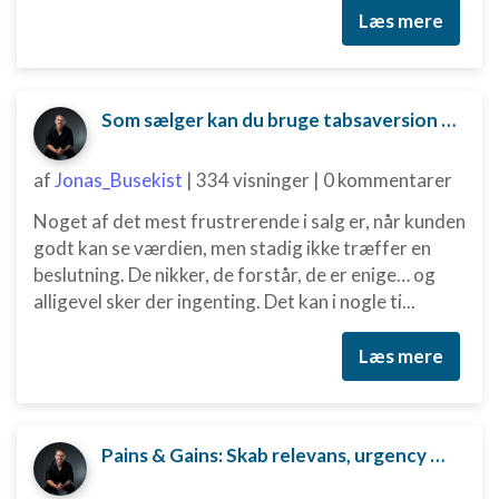
Læs mere
Identificere enheder baseret på aktivt
anmodede oplysninger
Ikke-IAB-behandlingsformål:
Som sælger kan du bruge tabsaversion til at skubbe kunden mod en beslutning.
Nødvendig
af
Jonas_Busekist
|
334 visninger
|
0 kommentarer
Ydeevne
Noget af det mest frustrerende i salg er, når kunden
Funktionel
godt kan se værdien, men stadig ikke træffer en
Annoncering / marketing
beslutning. De nikker, de forstår, de er enige… og
alligevel sker der ingenting. Det kan i nogle ti...
Læs mere
Pains & Gains: Skab relevans, urgency og beslutningskraft i dit salg