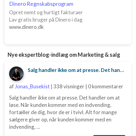
Dinero Regnskabsprogram
Bruge profiler til at vælge tilpasset
annoncering
Opret nemt og hurtigt fakturaer
Lav gratis bruger på Dinero i dag
Oprette profiler for at tilpasse indhold
www.dinero.dk
Bruge profiler til at vælge tilpasset indhold
Måle annonceringseffektivitet
Nye ekspertblog-indlæg om Marketing & salg
Måle indholdseffektivitet
Salg handler ikke om at presse. Det handler om at løse.
Forstå målgrupper gennem statistikker eller
kombinationer af oplysninger fra forskellige
kilder
af
Jonas_Busekist
|
338 visninger
|
0 kommentarer
Udvikle og forbedre tjenester
Salg handler ikke om at presse. Det handler om at
løse. Når kunden kommer med en indvending,
Bruge begrænsede oplysninger til at vælge
indhold
fortæller de dig, hvor de er i tvivl. Alt for mange
sælgere giver op, når kunden kommer med en
IAB Special Features:
indvending, ...
Bruge præcise geografiske
placeringsoplysninger