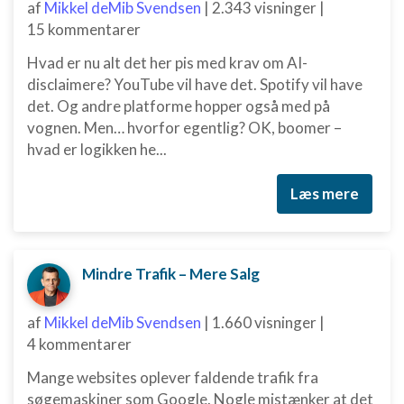
af
Mikkel deMib Svendsen
|
2.343 visninger
|
Annoncering / marketing
15 kommentarer
Hvad er nu alt det her pis med krav om AI-
disclaimere? YouTube vil have det. Spotify vil have
det. Og andre platforme hopper også med på
vognen. Men… hvorfor egentlig? OK, boomer –
hvad er logikken he...
Læs mere
Mindre Trafik – Mere Salg
af
Mikkel deMib Svendsen
|
1.660 visninger
|
4 kommentarer
Mange websites oplever faldende trafik fra
søgemaskiner som Google. Nogle mistænker at det