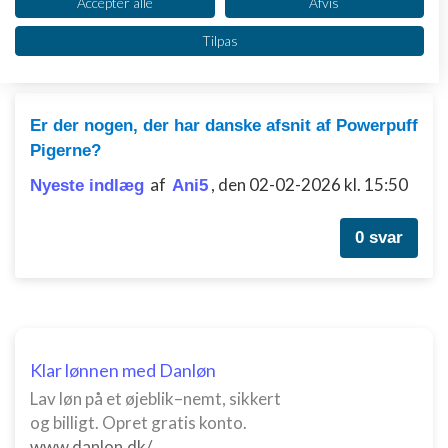
Se partnerliste (2 IAB-leverandører)
Accepter alle
Afvis
Vi bruger dine data til følgende formål:
1
2
Tilpas
IAB's behandlingsformål:
Opbevare og/eller tilgå oplysninger på en
enhed
Er der nogen, der har danske afsnit af Powerpuff
Bruge begrænsede oplysninger til at vælge
Pigerne?
annoncering
af
,
den 02-02-2026 kl. 15:50
Nyeste indlæg
Ani5
Oprette profiler til tilpasset annoncering
0 svar
Bruge profiler til at vælge tilpasset
annoncering
Oprette profiler for at tilpasse indhold
Bruge profiler til at vælge tilpasset indhold
Klar lønnen med Danløn
Måle annonceringseffektivitet
Lav løn på et øjeblik–nemt, sikkert
og billigt. Opret gratis konto.
Måle indholdseffektivitet
www.danlon.dk/