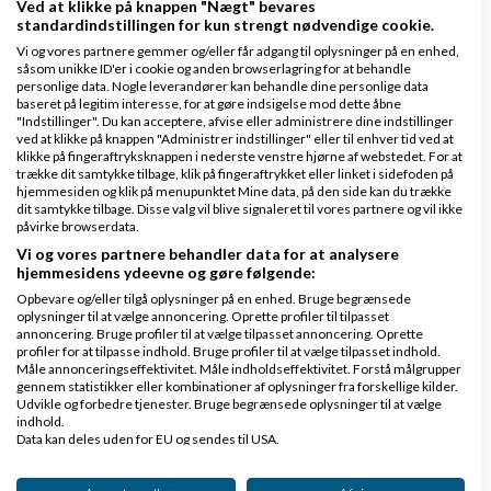
Ved at klikke på knappen "Nægt" bevares
6 svar
standardindstillingen for kun strengt nødvendige cookie.
Vi og vores partnere gemmer og/eller får adgang til oplysninger på en enhed,
såsom unikke ID'er i cookie og anden browserlagring for at behandle
personlige data. Nogle leverandører kan behandle dine personlige data
baseret på legitim interesse, for at gøre indsigelse mod dette åbne
AI vs mig
"Indstillinger". Du kan acceptere, afvise eller administrere dine indstillinger
ved at klikke på knappen "Administrer indstillinger" eller til enhver tid ved at
af
,
den 25-04-2026 kl.
Nyeste indlæg
E-caan
klikke på fingeraftryksknappen i nederste venstre hjørne af webstedet. For at
09:49
trække dit samtykke tilbage, klik på fingeraftrykket eller linket i sidefoden på
hjemmesiden og klik på menupunktet Mine data, på den side kan du trække
dit samtykke tilbage. Disse valg vil blive signaleret til vores partnere og vil ikke
påvirke browserdata.
2 svar
Vi og vores partnere behandler data for at analysere
hjemmesidens ydeevne og gøre følgende:
Opbevare og/eller tilgå oplysninger på en enhed. Bruge begrænsede
oplysninger til at vælge annoncering. Oprette profiler til tilpasset
Hvilke kamera til produktfoto?
annoncering. Bruge profiler til at vælge tilpasset annoncering. Oprette
profiler for at tilpasse indhold. Bruge profiler til at vælge tilpasset indhold.
af
,
den 11-03-2012 kl.
Nyeste indlæg
Jens Stæhr
Måle annonceringseffektivitet. Måle indholdseffektivitet. Forstå målgrupper
gennem statistikker eller kombinationer af oplysninger fra forskellige kilder.
19:08
Udvikle og forbedre tjenester. Bruge begrænsede oplysninger til at vælge
indhold.
Data kan deles uden for EU og sendes til USA.
14 svar
Dit samtykke og cookie gælder udelukkende for denne hjemmeside/app.