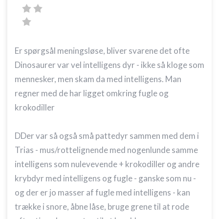
Er spørgsål meningsløse, bliver svarene det ofte
Dinosaurer var vel intelligens dyr - ikke så kloge som
mennesker, men skam da med intelligens. Man
regner med de har ligget omkring fugle og
krokodiller
DDer var så også små pattedyr sammen med dem i
Trias - mus/rottelignende med nogenlunde samme
intelligens som nulevevende + krokodiller og andre
krybdyr med intelligens og fugle - ganske som nu -
og der er jo masser af fugle med intelligens - kan
trække i snore, åbne låse, bruge grene til at rode