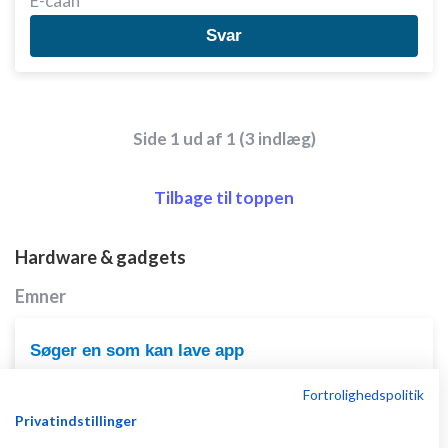
E-caan
Svar
Side 1 ud af 1 (3 indlæg)
Tilbage til toppen
Hardware & gadgets
Emner
Søger en som kan lave app
af
,
den 14-05-
Nyeste indlæg
Henrik Jørgensen
Fortrolighedspolitik
2026 kl. 12:15
Privatindstillinger