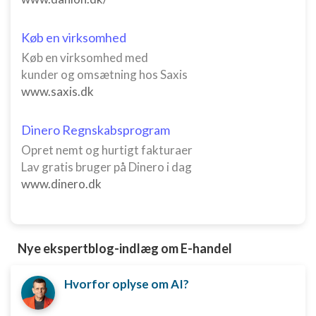
Forstå målgrupper gennem statistikker eller
kombinationer af oplysninger fra forskellige
kilder
Køb en virksomhed
Køb en virksomhed med
Udvikle og forbedre tjenester
kunder og omsætning hos Saxis
www.saxis.dk
Bruge begrænsede oplysninger til at vælge
indhold
IAB Special Features:
Dinero Regnskabsprogram
Opret nemt og hurtigt fakturaer
Bruge præcise geografiske
placeringsoplysninger
Lav gratis bruger på Dinero i dag
www.dinero.dk
Identificere enheder baseret på aktivt
anmodede oplysninger
Ikke-IAB-behandlingsformål:
Nye ekspertblog-indlæg om E-handel
Nødvendig
Ydeevne
Hvorfor oplyse om AI?
Funktionel