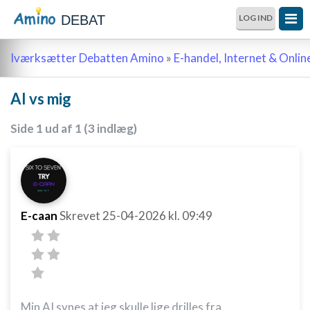
DEBAT
LOG IND
Iværksætter Debatten Amino
»
E-handel, Internet & Onli
AI vs mig
Side 1 ud af 1 (3 indlæg)
E-caan
Skrevet
25-04-2026
kl. 09:49
Min AI synes at jeg skulle lige drilles fra