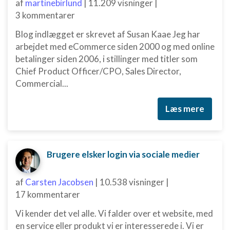
af
martinebirlund
|
11.209 visninger
|
Bruge præcise geografiske
3 kommentarer
placeringsoplysninger
Blog indlægget er skrevet af Susan Kaae Jeg har
Identificere enheder baseret på aktivt
arbejdet med eCommerce siden 2000 og med online
anmodede oplysninger
betalinger siden 2006, i stillinger med titler som
Ikke-IAB-behandlingsformål:
Chief Product Officer/CPO, Sales Director,
Commercial...
Nødvendig
Ydeevne
Læs mere
Funktionel
Annoncering / marketing
Brugere elsker login via sociale medier
af
Carsten Jacobsen
|
10.538 visninger
|
17 kommentarer
Vi kender det vel alle. Vi falder over et website, med
en service eller produkt vi er interesserede i. Vi er