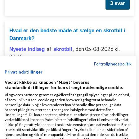
3 svar
Hvad er den bedste måde at sælge en skrotbil i
Danmark?
af
,
den 05-08-2026 kl.
Nyeste indlæg
skrotbil
22:45
Fortrolighedspolitik
Privatindstillinger
0 svar
Ved at klikke på knappen "Nægt" bevares
standardindstillingen for kun strengt nødvendige cookie.
Vi og vores partnere gemmer og/eller får adgang til oplysninger på en enhed,
Din reelle timepris er lavere end du tror, og det
såsom unikke ID'er i cookie og anden browserlagring for at behandle
personlige data. Nogle leverandører kan behandle dine personlige data
opdager de færreste
baseret på legitim interesse, for at gøre indsigelse mod dette åbne
"Indstillinger". Du kan acceptere, afvise eller administrere dine indstillinger
af
Nyeste indlæg
Mathias Søndberg-Madsen
ved at klikke på knappen "Administrer indstillinger" eller til enhver tid ved at
klikke på fingeraftryksknappen i nederste venstre hjørne af webstedet. For at
,
den 06-07-2026 kl. 12:09
trække dit samtykke tilbage, klik på fingeraftrykket eller linket i sidefoden på
hjemmesiden og klik på menupunktet Mine data, på den side kan du trække