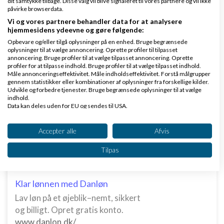
dit samtykke tilbage. Disse valg vil blive signaleret til vores partnere og vil ikke
3 svar
påvirke browserdata.
Vi og vores partnere behandler data for at analysere
hjemmesidens ydeevne og gøre følgende:
Opbevare og/eller tilgå oplysninger på en enhed. Bruge begrænsede
Er dine opgaver til fast pris i virkeligheden dine
oplysninger til at vælge annoncering. Oprette profiler til tilpasset
annoncering. Bruge profiler til at vælge tilpasset annoncering. Oprette
dårligst betalte?
profiler for at tilpasse indhold. Bruge profiler til at vælge tilpasset indhold.
Måle annonceringseffektivitet. Måle indholdseffektivitet. Forstå målgrupper
af
Nyeste indlæg
Mathias Søndberg-Madsen
gennem statistikker eller kombinationer af oplysninger fra forskellige kilder.
Udvikle og forbedre tjenester. Bruge begrænsede oplysninger til at vælge
,
den 20-06-2026 kl. 10:14
indhold.
Data kan deles uden for EU og sendes til USA.
6 svar
Dit samtykke og cookie gælder udelukkende for denne hjemmeside/app.
Se partnerliste (2 IAB-leverandører)
Accepter alle
Afvis
Vi bruger dine data til følgende formål:
Tilpas
IAB's behandlingsformål:
Opbevare og/eller tilgå oplysninger på en
enhed
Klar lønnen med Danløn
Lav løn på et øjeblik–nemt, sikkert
Bruge begrænsede oplysninger til at vælge
annoncering
og billigt. Opret gratis konto.
www.danlon.dk/