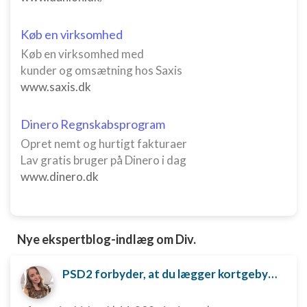
Oprette profiler til tilpasset annoncering
Køb en virksomhed
Bruge profiler til at vælge tilpasset
annoncering
Køb en virksomhed med
kunder og omsætning hos Saxis
Oprette profiler for at tilpasse indhold
www.saxis.dk
Bruge profiler til at vælge tilpasset indhold
Dinero Regnskabsprogram
Måle annonceringseffektivitet
Opret nemt og hurtigt fakturaer
Lav gratis bruger på Dinero i dag
Måle indholdseffektivitet
www.dinero.dk
Forstå målgrupper gennem statistikker eller
kombinationer af oplysninger fra forskellige
kilder
Nye ekspertblog-indlæg om Div.
Udvikle og forbedre tjenester
Bruge begrænsede oplysninger til at vælge
PSD2 forbyder, at du lægger kortgebyret ud til dine kunder fra 1. januar 2018
indhold
IAB Special Features: