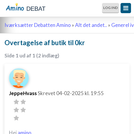
DEBAT
LOG IND
Iværksætter Debatten Amino
»
Alt det andet..
»
Generel i
Overtagelse af butik til 0kr
Side 1 ud af 1 (2 indlæg)
JeppeHvass
Skrevet
04-02-2025
kl. 19:55
Hej
amino