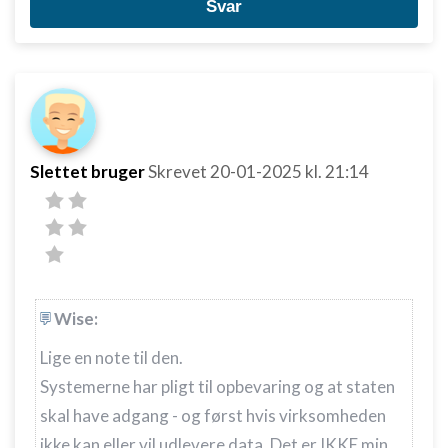
Svar
Forstå målgrupper gennem statistikker eller
kombinationer af oplysninger fra forskellige
kilder
Udvikle og forbedre tjenester
Bruge begrænsede oplysninger til at vælge
indhold
Slettet bruger
Skrevet
20-01-2025
kl. 21:14
IAB Special Features:
Bruge præcise geografiske
placeringsoplysninger
Identificere enheder baseret på aktivt
anmodede oplysninger
Wise:
Ikke-IAB-behandlingsformål:
Lige en note til den.
Nødvendig
Systemerne har pligt til opbevaring og at staten
Ydeevne
skal have adgang - og først hvis virksomheden
ikke kan eller vil udlevere data. Det er IKKE min
Funktionel