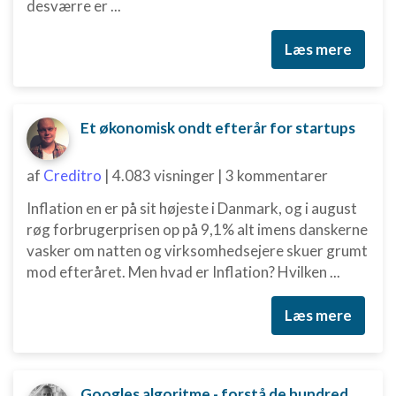
desværre er ...
Læs mere
Et økonomisk ondt efterår for startups
af
Creditro
|
4.083 visninger
|
3 kommentarer
Inflation en er på sit højeste i Danmark, og i august
røg forbrugerprisen op på 9,1% alt imens danskerne
vasker om natten og virksomhedsejere skuer grumt
mod efteråret. Men hvad er Inflation? Hvilken ...
Læs mere
Googles algoritme - forstå de hundredvis af parametre bag