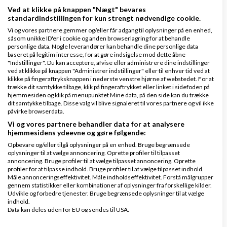
Ved at klikke på knappen "Nægt" bevares
standardindstillingen for kun strengt nødvendige cookie.
Martin
Vi og vores partnere gemmer og/eller får adgang til oplysninger på en enhed,
såsom unikke ID'er i cookie og anden browserlagring for at behandle
personlige data. Nogle leverandører kan behandle dine personlige data
baseret på legitim interesse, for at gøre indsigelse mod dette åbne
"Indstillinger". Du kan acceptere, afvise eller administrere dine indstillinger
ved at klikke på knappen "Administrer indstillinger" eller til enhver tid ved at
klikke på fingeraftryksknappen i nederste venstre hjørne af webstedet. For at
trække dit samtykke tilbage, klik på fingeraftrykket eller linket i sidefoden på
hjemmesiden og klik på menupunktet Mine data, på den side kan du trække
dit samtykke tilbage. Disse valg vil blive signaleret til vores partnere og vil ikke
påvirke browserdata.
Svar
Vi og vores partnere behandler data for at analysere
Få gratis regnskabsprogram fra Amino
hjemmesidens ydeevne og gøre følgende:
Opbevare og/eller tilgå oplysninger på en enhed. Bruge begrænsede
oplysninger til at vælge annoncering. Oprette profiler til tilpasset
annoncering. Bruge profiler til at vælge tilpasset annoncering. Oprette
profiler for at tilpasse indhold. Bruge profiler til at vælge tilpasset indhold.
Måle annonceringseffektivitet. Måle indholdseffektivitet. Forstå målgrupper
gennem statistikker eller kombinationer af oplysninger fra forskellige kilder.
Udvikle og forbedre tjenester. Bruge begrænsede oplysninger til at vælge
indhold.
Wise
Skrevet
20-01-2025
kl. 20:43
Data kan deles uden for EU og sendes til USA.
Dit samtykke og cookie gælder udelukkende for denne hjemmeside/app.