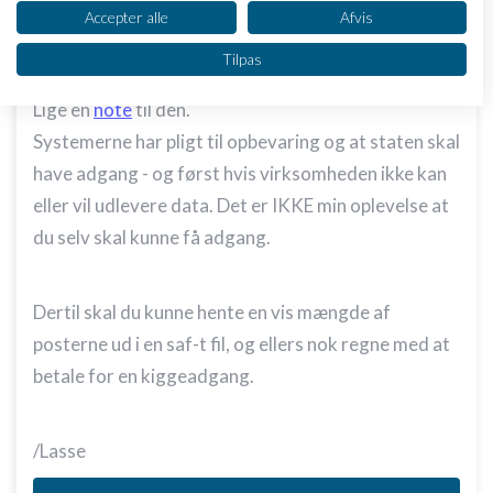
Se partnerliste (2 IAB-leverandører)
Accepter alle
Afvis
Vi bruger dine data til følgende formål:
Tilpas
IAB's behandlingsformål:
Opbevare og/eller tilgå oplysninger på en
Lige en
note
til den.
enhed
Systemerne har pligt til opbevaring og at staten skal
Bruge begrænsede oplysninger til at vælge
have adgang - og først hvis virksomheden ikke kan
annoncering
eller vil udlevere data. Det er IKKE min oplevelse at
Oprette profiler til tilpasset annoncering
du selv skal kunne få adgang.
Bruge profiler til at vælge tilpasset
annoncering
Dertil skal du kunne hente en vis mængde af
posterne ud i en saf-t fil, og ellers nok regne med at
Oprette profiler for at tilpasse indhold
betale for en kiggeadgang.
Bruge profiler til at vælge tilpasset indhold
Måle annonceringseffektivitet
/Lasse
Måle indholdseffektivitet