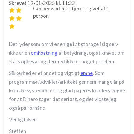
Skrevet
12-01-2025
kl. 11:23
Gennemsnit
5,0
stjerner givet af
1
person
Det lyder som om vi er enige i at storage i sig selv
ikke er en
omkostning
af betydning, og at kravet om
5 års opbevaring dermed ikke er noget problem.
Sikkerhed er et andet og vigtigt
emne
. Som
programmør/udvikler/arkitekt gennem mange år på
kritiske systemer, er jeg glad på jeres kunders vegne
for at Dinero tager det seriøst, og det vidste jeg
også på forhånd.
Venlig hilsen
Steffen