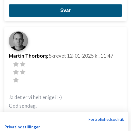
Svar
Martin Thorborg
Skrevet
12-01-2025
kl. 11:47
Ja det er vi helt enige i :-)
God søndag.
Fortrolighedspolitik
De bedste hilsner
Privatindstillinger