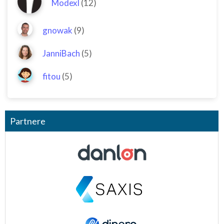
Modexl
(12)
gnowak
(9)
JanniBach
(5)
fitou
(5)
Partnere