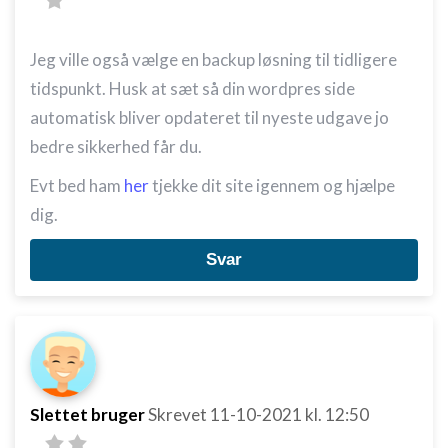
Bruge profiler til at vælge tilpasset
annoncering
Jeg ville også vælge en backup løsning til tidligere
Oprette profiler for at tilpasse indhold
tidspunkt. Husk at sæt så din wordpres side
automatisk bliver opdateret til nyeste udgave jo
Bruge profiler til at vælge tilpasset indhold
bedre sikkerhed får du.
Måle annonceringseffektivitet
Evt bed ham
her
tjekke dit site igennem og hjælpe
Måle indholdseffektivitet
dig.
Forstå målgrupper gennem statistikker eller
Svar
kombinationer af oplysninger fra forskellige
kilder
Udvikle og forbedre tjenester
Bruge begrænsede oplysninger til at vælge
indhold
IAB Special Features:
Slettet bruger
Skrevet
11-10-2021
kl. 12:50
Bruge præcise geografiske