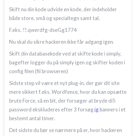
Skift nu din kode udvide en kode, der indeholder
både store, små og specialtegn samt tal.
F.eks. !?.qwerdfg-dseGg1774
Nu skal du sikre hackeren ikke får adgang igen.
Skift din databasekode ved at skifte kode i simply,
bagefter logger du på simply igen og skifter koden i
config filen (fil browseren)
Sidste step vil være et nyt plug-in, der gør dit site
mere sikkert f.eks. Wordfence, hvor du kan opsætte
brute Force, så en bit, der forsøger at bryde di5
password ekskluderes efter 3 forsøg
ig
banners i et
bestemt antal timer.
Det sidste du bør se nærmere på er, hvor hackeren