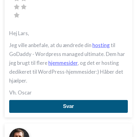
placeringsoplysninger
Identificere enheder baseret på aktivt
anmodede oplysninger
Ikke-IAB-behandlingsformål:
Hej Lars,
Nødvendig
Jeg ville anbefale, at du ændrede din
hosting
til
Ydeevne
GoDaddy - Wordpress managed ultimate. Dem har
jeg brugt til flere
hjemmesider
, og det er hosting
Funktionel
dedikeret til WordPress-hjemmesider:) Håber det
Annoncering / marketing
hjælper.
Vh. Oscar
Svar