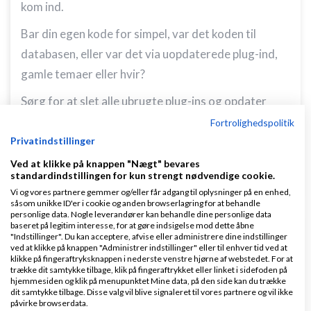
kom ind.
Bar din egen kode for simpel, var det koden til
databasen, eller var det via uopdaterede plug-ind,
gamle temaer eller hvir?
Sørg for at slet alle ubrugte plug-ins og opdater
ALT, også WP core
Fortrolighedspolitik
Privatindstillinger
Svar
Ved at klikke på knappen "Nægt" bevares
standardindstillingen for kun strengt nødvendige cookie.
Opnå vækst med Connect Media
Vi og vores partnere gemmer og/eller får adgang til oplysninger på en enhed,
såsom unikke ID'er i cookie og anden browserlagring for at behandle
personlige data. Nogle leverandører kan behandle dine personlige data
baseret på legitim interesse, for at gøre indsigelse mod dette åbne
"Indstillinger". Du kan acceptere, afvise eller administrere dine indstillinger
ved at klikke på knappen "Administrer indstillinger" eller til enhver tid ved at
klikke på fingeraftryksknappen i nederste venstre hjørne af webstedet. For at
trække dit samtykke tilbage, klik på fingeraftrykket eller linket i sidefoden på
Tobias
Skrevet
10-10-2021
kl. 00:49
hjemmesiden og klik på menupunktet Mine data, på den side kan du trække
dit samtykke tilbage. Disse valg vil blive signaleret til vores partnere og vil ikke
påvirke browserdata.