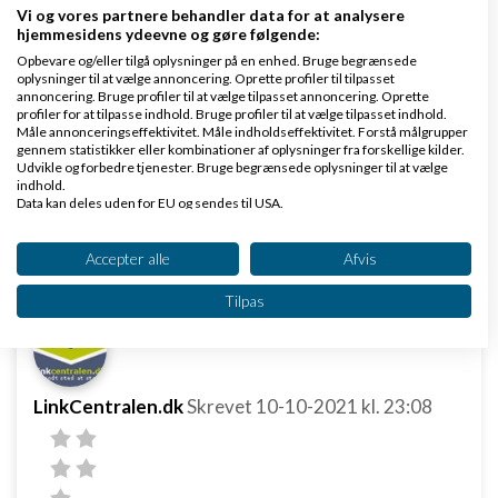
Vi og vores partnere behandler data for at analysere
hjemmesidens ydeevne og gøre følgende:
Opbevare og/eller tilgå oplysninger på en enhed. Bruge begrænsede
oplysninger til at vælge annoncering. Oprette profiler til tilpasset
annoncering. Bruge profiler til at vælge tilpasset annoncering. Oprette
Har du prøvet at skrive til Simply? De plejer at have
profiler for at tilpasse indhold. Bruge profiler til at vælge tilpasset indhold.
Måle annonceringseffektivitet. Måle indholdseffektivitet. Forstå målgrupper
back-ups liggende, så de kan muligvis være
gennem statistikker eller kombinationer af oplysninger fra forskellige kilder.
Udvikle og forbedre tjenester. Bruge begrænsede oplysninger til at vælge
behjælpelige med at få siden op at køre igen.
indhold.
Data kan deles uden for EU og sendes til USA.
Svar
Dit samtykke og cookie gælder udelukkende for denne hjemmeside/app.
Se partnerliste (2 IAB-leverandører)
Accepter alle
Afvis
Vi bruger dine data til følgende formål:
Tilpas
IAB's behandlingsformål:
Opbevare og/eller tilgå oplysninger på en
enhed
LinkCentralen.dk
Skrevet
10-10-2021
kl. 23:08
Bruge begrænsede oplysninger til at vælge
annoncering
Oprette profiler til tilpasset annoncering