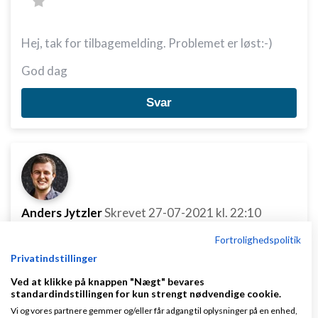
Hej, tak for tilbagemelding. Problemet er løst:-)
God dag
Svar
Anders Jytzler
Skrevet
27-07-2021
kl. 22:10
Gennemsnit
4,5
stjerner givet af
2
Fortrolighedspolitik
person
Privatindstillinger
Ved at klikke på knappen "Nægt" bevares
standardindstillingen for kun strengt nødvendige cookie.
Vi og vores partnere gemmer og/eller får adgang til oplysninger på en enhed,
Det er god stil at dele løsningen hvis nogen i