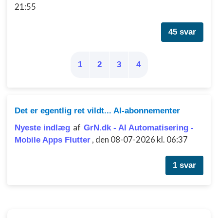
21:55
45 svar
1
2
3
4
Det er egentlig ret vildt... AI-abonnementer
af
Nyeste indlæg
GrN.dk - AI Automatisering -
,
den 08-07-2026 kl. 06:37
Mobile Apps Flutter
1 svar