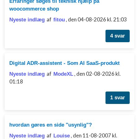
Erfaringer søges til teknisk hjælp på
woocommerce shop
Udvikle og forbedre tjenester
af
,
den 04-08-2026 kl. 21:03
Nyeste indlæg
fitou
Bruge begrænsede oplysninger til at vælge
indhold
4 svar
IAB Special Features:
Bruge præcise geografiske
placeringsoplysninger
Digital ADR-assistent - Som AI SaaS-produkt
Identificere enheder baseret på aktivt
anmodede oplysninger
af
,
den 02-08-2026 kl.
Nyeste indlæg
ModeXL
01:18
Ikke-IAB-behandlingsformål:
Nødvendig
1 svar
Ydeevne
Funktionel
hvordan gøres en side "usynlig"?
Annoncering / marketing
af
,
den 11-08-2007 kl.
Nyeste indlæg
Louise