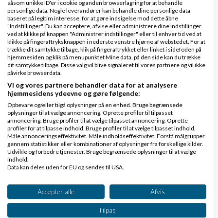
såsom unikke ID'er i cookie og anden browserlagring for at behandle
fremtiden skulle søge dette topic frem, så de ikke
personlige data. Nogle leverandører kan behandle dine personlige data
baseret på legitim interesse, for at gøre indsigelse mod dette åbne
har ledt forgæves :-)
"Indstillinger". Du kan acceptere, afvise eller administrere dine indstillinger
ved at klikke på knappen "Administrer indstillinger" eller til enhver tid ved at
klikke på fingeraftryksknappen i nederste venstre hjørne af webstedet. For at
Mvh. Anders Jytzler
trække dit samtykke tilbage, klik på fingeraftrykket eller linket i sidefoden på
hjemmesiden og klik på menupunktet Mine data, på den side kan du trække
dit samtykke tilbage. Disse valg vil blive signaleret til vores partnere og vil ikke
Svar
påvirke browserdata.
Vi og vores partnere behandler data for at analysere
hjemmesidens ydeevne og gøre følgende:
Opbevare og/eller tilgå oplysninger på en enhed. Bruge begrænsede
oplysninger til at vælge annoncering. Oprette profiler til tilpasset
annoncering. Bruge profiler til at vælge tilpasset annoncering. Oprette
profiler for at tilpasse indhold. Bruge profiler til at vælge tilpasset indhold.
Måle annonceringseffektivitet. Måle indholdseffektivitet. Forstå målgrupper
Slettet bruger
Skrevet
30-09-2021
kl. 19:43
gennem statistikker eller kombinationer af oplysninger fra forskellige kilder.
Udvikle og forbedre tjenester. Bruge begrænsede oplysninger til at vælge
indhold.
Data kan deles uden for EU og sendes til USA.
Dit samtykke og cookie gælder udelukkende for denne hjemmeside/app.
Se partnerliste (2 IAB-leverandører)
Accepter alle
Afvis
Vi bruger dine data til følgende formål:
Hej Christa,
Tilpas
IAB's behandlingsformål: