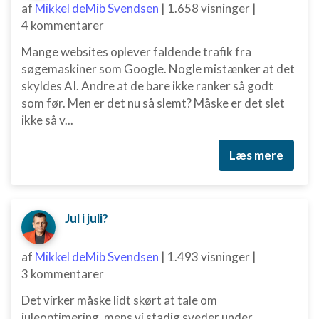
af
Mikkel deMib Svendsen
|
1.658 visninger
|
4 kommentarer
Mange websites oplever faldende trafik fra
søgemaskiner som Google. Nogle mistænker at det
skyldes AI. Andre at de bare ikke ranker så godt
som før. Men er det nu så slemt? Måske er det slet
ikke så v...
Læs mere
Jul i juli?
af
Mikkel deMib Svendsen
|
1.493 visninger
|
3 kommentarer
Det virker måske lidt skørt at tale om
juleoptimering, mens vi stadig sveder under