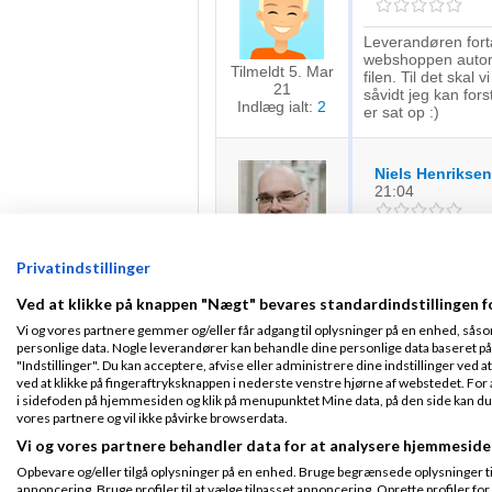
Leverandøren fortæl
webshoppen automat
Tilmeldt 5. Mar
filen. Til det skal
21
såvidt jeg kan fors
Indlæg ialt:
2
er sat op :)
Niels Henriksen
21:04
Jeg tror ikke at du
Fra Helsingborg
Privatindstillinger
databasen. Med S
Tilmeldt 3. Apr 05
men så kan det ik
Indlæg ialt:
6572
Ved at klikke på knappen "Nægt" bevares standardindstillingen f
Vi og vores partnere gemmer og/eller får adgang til oplysninger på en enhed, såso
Jeg har programmeret i o
personlige data. Nogle leverandører kan behandle dine personlige data baseret på 
ASP, Myresnak :D, Coma
"Indstillinger". Du kan acceptere, afvise eller administrere dine indstillinger ved at
ved at klikke på fingeraftryksknappen i nederste venstre hjørne af webstedet. For at
i sidefoden på hjemmesiden og klik på menupunktet Mine data, på den side kan du træ
vores partnere og vil ikke påvirke browserdata.
Kristian_Nisse
Vi og vores partnere behandler data for at analysere hjemmeside
Opbevare og/eller tilgå oplysninger på en enhed. Bruge begrænsede oplysninger til 
annoncering. Bruge profiler til at vælge tilpasset annoncering. Oprette profiler for a