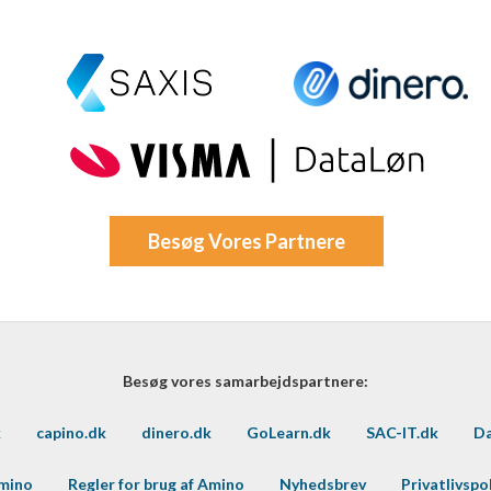
Besøg Vores Partnere
Besøg vores samarbejdspartnere:
k
capino.dk
dinero.dk
GoLearn.dk
SAC-IT.dk
Da
Amino
Regler for brug af Amino
Nyhedsbrev
Privatlivspol