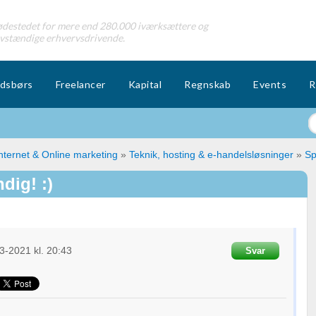
destedet for mere end 280.000 iværksættere og
lvstændige erhvervsdrivende.
dsbørs
Freelancer
Kapital
Regnskab
Events
R
nternet & Online marketing
»
Teknik, hosting & e-handelsløsninger
»
Sp
dig! :)
3-2021
kl. 20:43
Svar