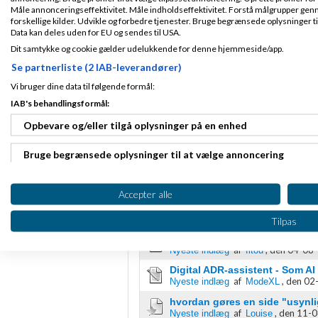
Uden at kende super
Måle annonceringseffektivitet. Måle indholdseffektivitet. Forstå målgrupper genn
at
https://apps.sh
Fra bagsværd
forskellige kilder. Udvikle og forbedre tjenester. Bruge begrænsede oplysninger ti
Tilmeldt 28. Mar
Data kan deles uden for EU og sendes til USA.
06
Indlæg ialt:
166
Dit samtykke og cookie gælder udelukkende for denne hjemmeside/app.
Se partnerliste (2 IAB-leverandører)
Side 1 ud af 1 (5 indlæg)
Vi bruger dine data til følgende formål:
RSS-feed
IAB's behandlingsformål:
Opbevare og/eller tilgå oplysninger på en enhed
Bruge begrænsede oplysninger til at vælge annoncering
Oprette profiler til tilpasset annoncering
Teknik, hosting & e-handelsløsn
Accepter alle
Bruge profiler til at vælge tilpasset annoncering
Emner
Tilpas
Erfaringer søges til teknisk 
Oprette profiler for at tilpasse indhold
af
,
den 04-08-
Nyeste indlæg
fitou
Bruge profiler til at vælge tilpasset indhold
Digital ADR-assistent - Som A
af
,
den 02-
Nyeste indlæg
ModeXL
Måle annonceringseffektivitet
hvordan gøres en side "usynl
af
,
den 11-0
Nyeste indlæg
Louise