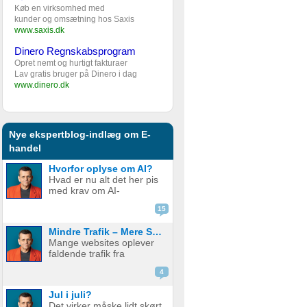
Køb en virksomhed med
kunder og omsætning hos Saxis
www.saxis.dk
Dinero Regnskabsprogram
Opret nemt og hurtigt fakturaer
Lav gratis bruger på Dinero i dag
www.dinero.dk
Nye ekspertblog-indlæg om E-
handel
Hvorfor oplyse om AI?
Hvad er nu alt det her pis
med krav om AI-
disclaimere? YouTube vil
15
have det. Spotify vil have
det. Og andre platforme
Mindre Trafik – Mere Salg
hopper også med på
Mange websites oplever
vognen. Men… hvorfor
faldende trafik fra
egentlig? OK, boomer –
søgemaskiner som
hvad er logikken he...
4
Google. Nogle mistænker
at det skyldes AI. Andre at
Jul i juli?
de bare ikke ranker så
Det virker måske lidt skørt