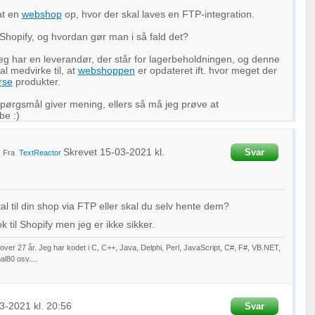
at en
webshop
op, hvor der skal laves en FTP-integration.
Shopify, og hvordan gør man i så fald det?
 jeg har en leverandør, der står for lagerbeholdningen, og denne
l medvirke til, at
webshoppen
er opdateret ift. hvor meget der
rse
produkter.
spørgsmål giver mening, ellers så må jeg prøve at
e :)
Skrevet
15-03-2021
kl.
Svar
Fra
TextReactor
al til din shop via FTP eller skal du selv hente dem?
 til Shopify men jeg er ikke sikker.
ver 27 år. Jeg har kodet i C, C++, Java, Delphi, Perl, JavaScript, C#, F#, VB.NET,
l80 osv....
3-2021
kl. 20:56
Svar