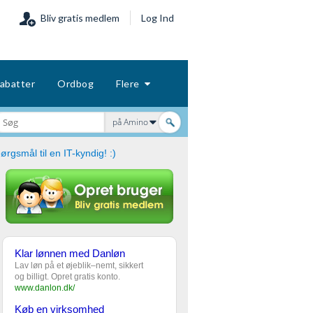
Bliv gratis medlem
Log Ind
abatter
Ordbog
Flere
på Amino
ørgsmål til en IT-kyndig! :)
Klar lønnen med Danløn
Lav løn på et øjeblik–nemt, sikkert
og billigt. Opret gratis konto.
www.danlon.dk/
Køb en virksomhed