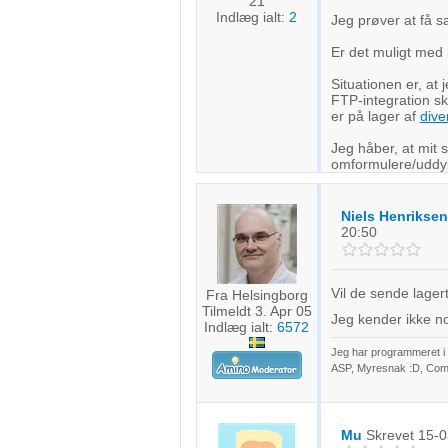
21
Indlæg ialt:
2
Jeg prøver at få s
Er det muligt med 
Situationen er, at
FTP-integration ska
er på lager af
dive
Jeg håber, at mit 
omformulere/uddyb
Niels Henriksen
20:50
Vil de sende lagert
Fra Helsingborg
Tilmeldt 3. Apr 05
Jeg kender ikke nok
Indlæg ialt:
6572
Jeg har programmeret i o
ASP, Myresnak :D, Coma
Mu
Skrevet
15-0