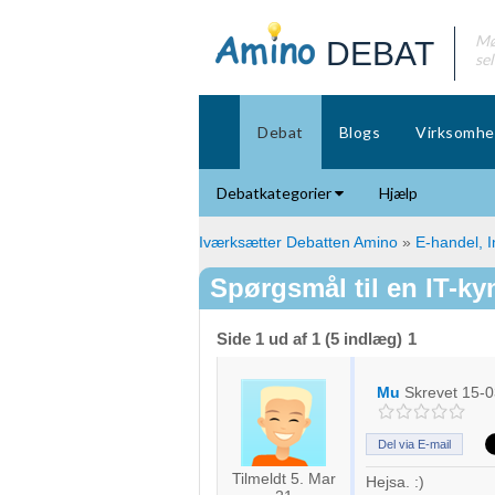
Mø
DEBAT
se
Debat
Blogs
Virksomhe
Debatkategorier
Hjælp
Iværksætter Debatten Amino
»
E-handel, I
Spørgsmål til en IT-kyn
Side 1 ud af 1 (5 indlæg)
1
Mu
Skrevet
15-0
Del via E-mail
Tilmeldt 5. Mar
Hejsa. :)