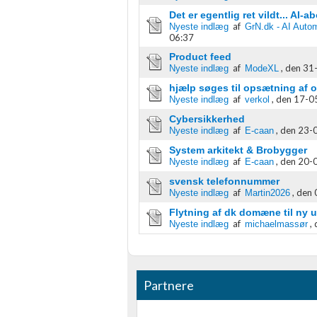
Måle indholdseffektivitet
Det er egentlig ret vildt... AI
af
Nyeste indlæg
GrN.dk - AI Autom
06:37
Forstå målgrupper gennem statistikker eller kombinationer af 
kilder
Product feed
af
,
den 31-
Nyeste indlæg
ModeXL
Udvikle og forbedre tjenester
hjælp søges til opsætning af o
af
,
den 17-05
Nyeste indlæg
verkol
Bruge begrænsede oplysninger til at vælge indhold
Cybersikkerhed
af
,
den 23-0
Nyeste indlæg
E-caan
IAB Special Features:
​System arkitekt & Brobygger
Bruge præcise geografiske placeringsoplysninger
af
,
den 20-0
Nyeste indlæg
E-caan
svensk telefonnummer
Identificere enheder baseret på aktivt anmodede oplysninger
af
,
den 
Nyeste indlæg
Martin2026
Ikke-IAB-behandlingsformål:
Flytning af dk domæne til ny 
af
,
Nyeste indlæg
michaelmassør
Nødvendig
Ydeevne
Partnere
Funktionel
Annoncering / marketing