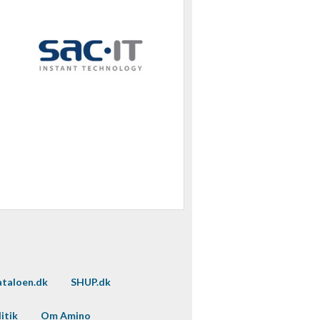
taloen.dk
SHUP.dk
itik
Om Amino