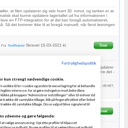
ler, at filen opdaterer sig selv hvert 30. minut, og tanken er at
isk skal kunne opdatere lagertallet ud fra informationen i
 vi lave en FTP-integration for at det kan foregå automatiseret,
tå. Så det kommer ikke til at foregå manuelt, når først løsningen
Skrevet
15-03-2021
kl.
Svar
Fra
TextReactor
Fortrolighedspolitik
 kan få Shopify til at downloade en ftp fil, parse den og opdatrer
hopifys
API
kan man måske lavet et program der kan gøre det -
ke køre på deres servere
or kun strengt nødvendige cookie.
m unikke ID'er i cookie og anden browserlagring for at behandle
ver 27 år. Jeg har kodet i C, C++, Java, Delphi, Perl, JavaScript, C#, F#, VB.NET,
legitim interesse, for at gøre indsigelse mod dette åbne
l80 osv....
 klikke på knappen "Administrer indstillinger" eller til enhver tid
 trække dit samtykke tilbage, klik på fingeraftrykket eller linket
kke dit samtykke tilbage. Disse valg vil blive signaleret til
n
Skrevet
30-03-2021
kl. 13:24
Svar
ns ydeevne og gøre følgende:
at vælge annoncering. Oprette profiler til tilpasset
t tilpasse indhold. Bruge profiler til at vælge tilpasset indhold.