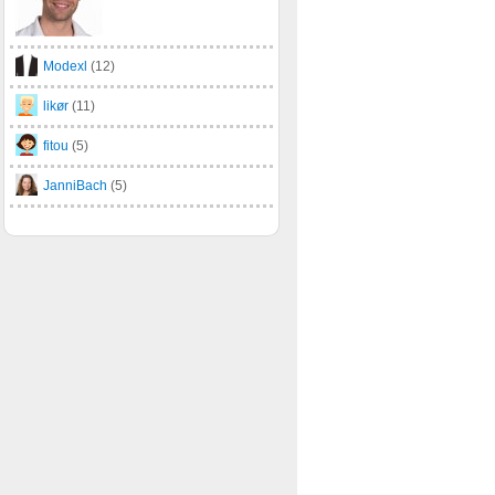
Modexl
(12)
likør
(11)
fitou
(5)
JanniBach
(5)