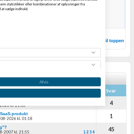
 meget til Spotify ser det ud til
em statistikker eller kombinationer af oplysninger fra
opify.com/stock-sync?locale=da
kan det du leder efter
l at vælge indhold.
Tilbage til toppen
inger
Afvis
Svar
hjælp på woocommerce shop
4
2026 kl. 21:03
I SaaS-produkt
1
08-2026 kl. 01:18
ig"?
45
8-2007 kl. 21:55
1
2
3
4