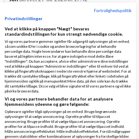
Fortrolighedspolitik
Privatindstillinger
Ved at klikke på knappen "Nægt" bevares
standardindstillingen for kun strengt nødvendige cookie.
Vi og vores partnere gemmer og/eller får adgang til oplysninger på en enhed,
Hej Jesper,
såsom unikke ID'er i cookie og anden browserlagring for at behandle
personlige data. Nogle leverandører kan behandle dine personlige data
Mange tak for dit input.
baseret på legitim interesse, for at gøre indsigelse mod dette åbne
"Indstillinger". Du kan acceptere, afvise eller administrere dine indstillinger
ved at klikke på knappen "Administrer indstillinger" eller til enhver tid ved at
Jeg har lige fået skaffet mig et webcam, så jeg kan
klikke på fingeraftryksknappen i nederste venstre hjørne af webstedet. For at
begynde at lave nogle videoer.
trække dit samtykke tilbage, klik på fingeraftrykket eller linket i sidefoden på
hjemmesiden og klik på menupunktet Mine data, på den side kan du trække
dit samtykke tilbage. Disse valg vil blive signaleret til vores partnere og vil ikke
Omkring linkbuilding, ja, der sker ikke meget på den
påvirke browserdata.
front. Jeg har prøvet, at finde nogle relevante
blogs
,
Vi og vores partnere behandler data for at analysere
hjemmesidens ydeevne og gøre følgende:
hvor jeg kan komme med gode
indlæg
og derved få
Opbevare og/eller tilgå oplysninger på en enhed. Bruge begrænsede
linkjuice. Men jeg synes, at det er begrænset med
oplysninger til at vælge annoncering. Oprette profiler til tilpasset
annoncering. Bruge profiler til at vælge tilpasset annoncering. Oprette
investeringsblog og lignende - det er nok bare mig,
profiler for at tilpasse indhold. Bruge profiler til at vælge tilpasset indhold.
Måle annonceringseffektivitet. Måle indholdseffektivitet. Forstå målgrupper
der ikke kan se skoven for bare træer.
gennem statistikker eller kombinationer af oplysninger fra forskellige kilder.