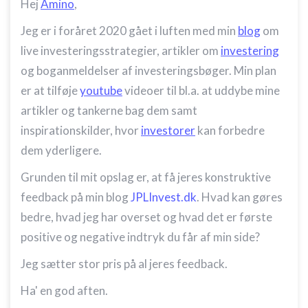
Hej
Amino
,
Jeg er i foråret 2020 gået i luften med min
blog
om
live investeringsstrategier, artikler om
investering
og boganmeldelser af investeringsbøger. Min plan
er at tilføje
youtube
videoer til bl.a. at uddybe mine
artikler og tankerne bag dem samt
inspirationskilder, hvor
investorer
kan forbedre
dem yderligere.
Grunden til mit opslag er, at få jeres konstruktive
feedback på min blog
JPLInvest.dk
. Hvad kan gøres
bedre, hvad jeg har overset og hvad det er første
positive og negative indtryk du får af min side?
Jeg sætter stor pris på al jeres feedback.
Ha' en god aften.