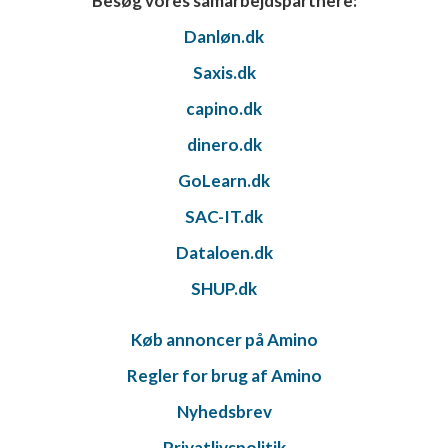
Besøg vores samarbejdspartnere:
Danløn.dk
Saxis.dk
capino.dk
dinero.dk
GoLearn.dk
SAC-IT.dk
Dataloen.dk
SHUP.dk
Køb annoncer på Amino
Regler for brug af Amino
Nyhedsbrev
Privatlivspolitik