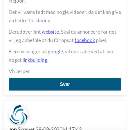
Hej Jon.
Det vil være fedt med nogle videoer, da det kan give
en bedre forklaring.
Derudover fint
website
. Skal du annoncere for det,
vil jeg anbefale at du får opsat
facebook
pixel.
Flere visninger på
google
, vil du skabe ved at lave
noget
linkbuilding
.
Vh Jesper
Svar
Jon
Skrevet
29-08-2020
kl. 17:42