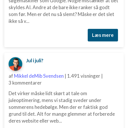
søgemaskiner som Google. Nogle mistænker at det
skyldes AI. Andre at de bare ikke ranker så godt
som før. Men er det nu så slemt? Måske er det slet
ikke så v...
Læs mere
Jul i juli?
af
Mikkel deMib Svendsen
|
1.491 visninger
|
3 kommentarer
Det virker måske lidt skørt at tale om
juleoptimering, mens vi stadig sveder under
sommerens hedebølge. Men der er faktisk god
grund til det. Alt for mange glemmer at forberede
deres website eller web...