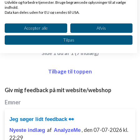
Udvikle og forbedre tjenester. Bruge begrænsede oplysninger til at vælge
Ha' en god dag.
indhold.
Data kan deles uden for EU og sendes til USA.
Dit samtykke og cookie gælder udelukkende for denne hjemmeside/app.
Svar
Se partnerliste (2 IAB-leverandører)
Accepter alle
Afvis
Vi bruger dine data til følgende formål:
Tilpas
IAB's behandlingsformål:
Side 1 ud af 1 (7 indlæg)
Opbevare og/eller tilgå oplysninger på en
enhed
Tilbage til toppen
Bruge begrænsede oplysninger til at vælge
annoncering
Giv mig feedback på mit website/webshop
Oprette profiler til tilpasset annoncering
Emner
Bruge profiler til at vælge tilpasset
annoncering
Jeg søger lidt feedback 👀
Oprette profiler for at tilpasse indhold
af
,
den 07-07-2026 kl.
Nyeste indlæg
AnalyzeMe
Bruge profiler til at vælge tilpasset indhold
22:29