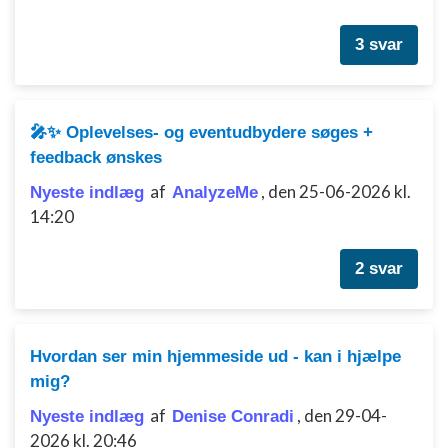
Måle annonceringseffektivitet
3 svar
Måle indholdseffektivitet
Forstå målgrupper gennem statistikker eller
kombinationer af oplysninger fra forskellige
🎤✨ Oplevelses- og eventudbydere søges +
kilder
feedback ønskes
Udvikle og forbedre tjenester
af
,
den 25-06-2026 kl.
Nyeste indlæg
AnalyzeMe
14:20
Bruge begrænsede oplysninger til at vælge
indhold
2 svar
IAB Special Features:
Bruge præcise geografiske
placeringsoplysninger
Hvordan ser min hjemmeside ud - kan i hjælpe
Identificere enheder baseret på aktivt
anmodede oplysninger
mig?
Ikke-IAB-behandlingsformål:
af
,
den 29-04-
Nyeste indlæg
Denise Conradi
Nødvendig
2026 kl. 20:46