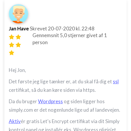
Jan Have
Skrevet
20-07-2020
kl. 22:48
Gennemsnit
5,0
stjerner givet af
1
person
Hej Jon,
Det første jeg lige tænker er, at du skal få dig et
ssl
certifikat, så du kan køre siden via https.
Da du bruger
Wordpress
og siden ligger hos
simply.com er det nogenlunde lige ud af landevejen.
Aktiv
ér gratis Let's Encrypt certifikat via dit Simply
kontrol panel og installér eks. Wordpress pligin'et