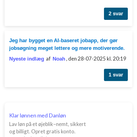
Ydeevne
2 svar
Funktionel
Annoncering / marketing
Jeg har bygget en AI-baseret jobapp, der gør
jobsøgning meget lettere og mere motiverende.
af
,
den 28-07-2025 kl. 20:19
Nyeste indlæg
Noah
1 svar
Klar lønnen med Danløn
Lav løn på et øjeblik–nemt, sikkert
og billigt. Opret gratis konto.