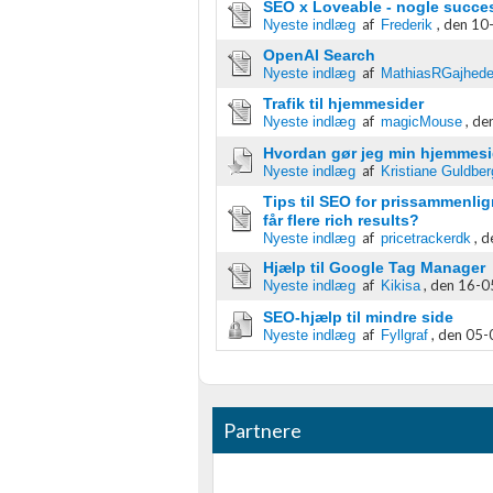
SEO x Loveable - nogle succes
af
,
den 10-
Nyeste indlæg
Frederik
Identificere enheder baseret på aktivt anmodede oplysninger
OpenAI Search
Ikke-IAB-behandlingsformål:
af
Nyeste indlæg
MathiasRGajhed
Nødvendig
Trafik til hjemmesider
af
,
den
Nyeste indlæg
magicMouse
Ydeevne
Hvordan gør jeg min hjemmesi
af
Nyeste indlæg
Kristiane Guldber
Funktionel
Tips til SEO for prissammenli
får flere rich results?
Annoncering / marketing
af
,
d
Nyeste indlæg
pricetrackerdk
Hjælp til Google Tag Manager
af
,
den 16-05
Nyeste indlæg
Kikisa
SEO-hjælp til mindre side
af
,
den 05-
Nyeste indlæg
Fyllgraf
Partnere