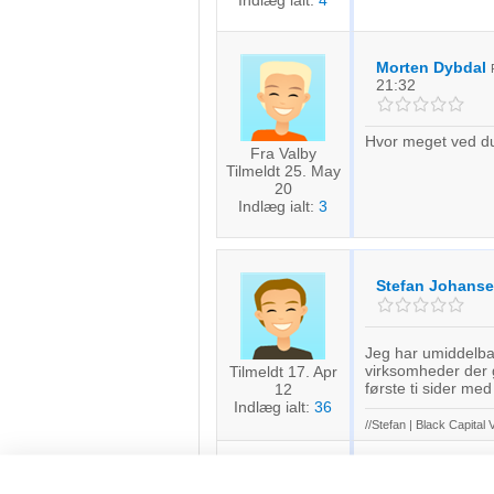
Indlæg ialt:
4
Morten Dybdal
21:32
Hvor meget ved du
Fra Valby
Tilmeldt 25. May
20
Indlæg ialt:
3
Stefan Johans
Jeg har umiddelbar
virksomheder der g
Tilmeldt 17. Apr
første ti sider med
12
Indlæg ialt:
36
//Stefan | Black Capital 
OKEIwebbureau