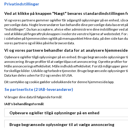
Privatindstillinger
Ved at klikke på knappen "Nægt" bevares standardindstillingen f
Jeg kender ikke e
interesseret i den.
Tilmeldt 11. Jun
Vi og vores partnere gemmer og/eller får adgang til oplysninger på en enhed, såso
20
personlige data. Nogle leverandører kan behandle dine personlige data baseret på 
/OKEIwebbureau
Indlæg ialt:
26
"Indstillinger". Du kan acceptere, afvise eller administrere dine indstillinger ved at
ved at klikke på fingeraftryksknappen i nederste venstre hjørne af webstedet. For at
WordPress opdatering
f
i sidefoden på hjemmesiden og klik på menupunktet Mine data, på den side kan du træ
vores partnere og vil ikke påvirke browserdata.
OKEIwebbureau
Vi og vores partnere behandler data for at analysere hjemmeside
Opbevare og/eller tilgå oplysninger på en enhed. Bruge begrænsede oplysninger til 
annoncering. Bruge profiler til at vælge tilpasset annoncering. Oprette profiler for a
... og har du tænk
Måle annonceringseffektivitet. Måle indholdseffektivitet. Forstå målgrupper genn
Tilmeldt 11. Jun
forskellige kilder. Udvikle og forbedre tjenester. Bruge begrænsede oplysninger ti
/OKEIwebbureau
20
Data kan deles uden for EU og sendes til USA.
Indlæg ialt:
26
Dit samtykke og cookie gælder udelukkende for denne hjemmeside/app.
WordPress opdatering
f
Se partnerliste (2 IAB-leverandører)
Vi bruger dine data til følgende formål:
Jesper Søkbæk
IAB's behandlingsformål:
08-2020
kl. 03:0
Opbevare og/eller tilgå oplysninger på en enhed
Tror ikke der er n
Fra Århus N
Bruge begrænsede oplysninger til at vælge annoncering
Tilmeldt 11. Jul