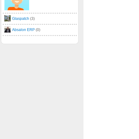
Glaspatch
(3)
Absalon ERP
(0)