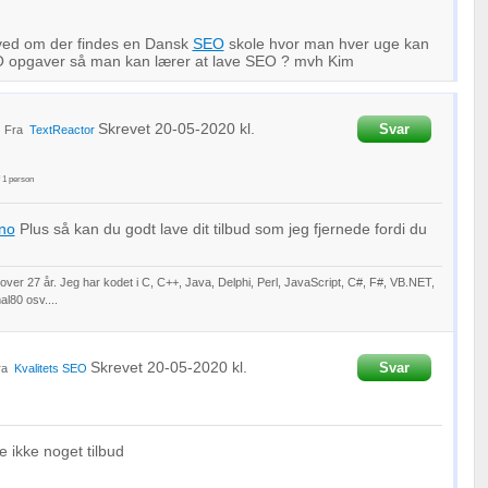
ved om der findes en Dansk
SEO
skole hvor man hver uge kan
EO opgaver så man kan lærer at lave SEO ? mvh Kim
Skrevet
20-05-2020
kl.
Svar
Fra
TextReactor
f
1
person
no
Plus så kan du godt lave dit tilbud som jeg fjernede fordi du
ver 27 år. Jeg har kodet i C, C++, Java, Delphi, Perl, JavaScript, C#, F#, VB.NET,
l80 osv....
Skrevet
20-05-2020
kl.
Svar
ra
Kvalitets SEO
de ikke noget tilbud