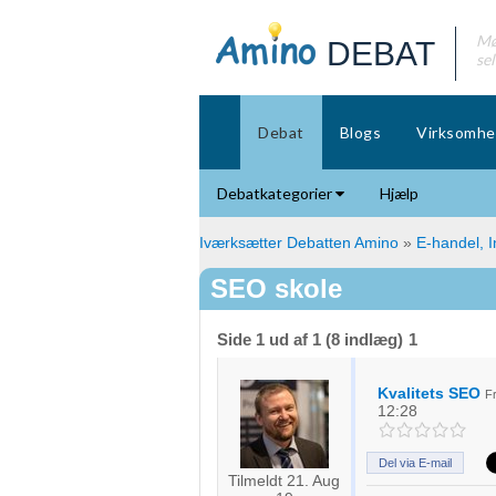
Mø
DEBAT
se
Debat
Blogs
Virksomhe
Debatkategorier
Hjælp
Iværksætter Debatten Amino
»
E-handel, I
SEO skole
Side 1 ud af 1 (8 indlæg)
1
Kvalitets SEO
F
12:28
Del via E-mail
Tilmeldt 21. Aug