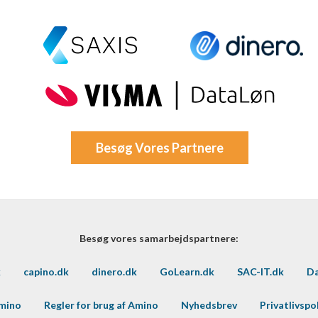
Besøg Vores Partnere
Besøg vores samarbejdspartnere:
k
capino.dk
dinero.dk
GoLearn.dk
SAC-IT.dk
Da
Amino
Regler for brug af Amino
Nyhedsbrev
Privatlivspol