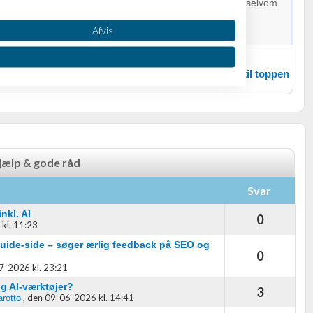
ge der vil give ud af deres fifs og links i denne branche, selvom
e dem via Ahrefs.
Afvis
lavet en Dansk SEO skole.
Tilbage til toppen
jælp & gode råd
Svar
oplysninger fra forskellige
nkl. AI
0
r kl. 11:23
uide-side – søger ærlig feedback på SEO og
0
7-2026 kl. 23:21
og AI-værktøjer?
3
,
den 09-06-2026 kl. 14:41
rotto