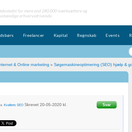
destedet for mere end 280.000 iværksættere og
lvstændige erhvervsdrivende.
dsbørs
Freelancer
Kapital
Regnskab
Events
R
nternet & Online marketing
»
Søgemaskineoptimering (SEO) hjælp & g
Skrevet
20-05-2020
kl.
Svar
ra
Kvalitets SEO