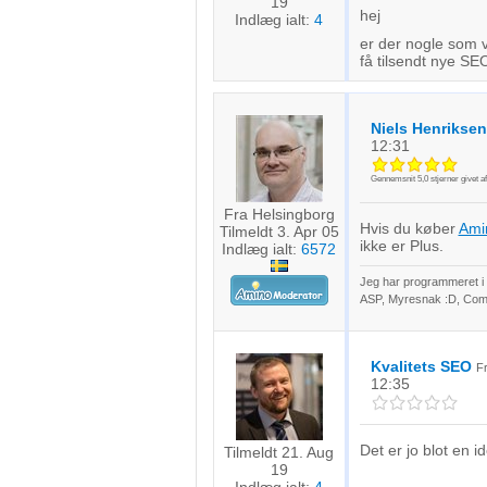
19
hej
Indlæg ialt:
4
er der nogle som 
få tilsendt nye S
Niels Henriksen
12:31
Gennemsnit
5,0
stjerner givet a
Fra Helsingborg
Hvis du køber
Ami
Tilmeldt 3. Apr 05
ikke er Plus.
Indlæg ialt:
6572
Jeg har programmeret i o
ASP, Myresnak :D, Coma
Kvalitets SEO
F
12:35
Det er jo blot en i
Tilmeldt 21. Aug
19