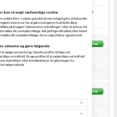
or kun strengt nødvendige cookie.
n sådan "SEO skole", men tror godt at en del kunne være
m unikke ID'er i cookie og anden browserlagring for at behandle
legitim interesse, for at gøre indsigelse mod dette åbne
 klikke på knappen "Administrer indstillinger" eller til enhver tid
 trække dit samtykke tilbage, klik på fingeraftrykket eller linket
ra OKEIwebbureau. Vi holder over 500 hjemmesider opdateret.
kke dit samtykke tilbage. Disse valg vil blive signaleret til
.dk
Skrevet
28-07-2020
kl. 19:28
Svar
ns ydeevne og gøre følgende:
at vælge annoncering. Oprette profiler til tilpasset
t tilpasse indhold. Bruge profiler til at vælge tilpasset indhold.
t på et prisniveau?
em statistikker eller kombinationer af oplysninger fra
l at vælge indhold.
ra OKEIwebbureau. Vi holder over 500 hjemmesider opdateret.
 Sørensen
Skrevet
28-
Svar
Fra
Betbetter IVS
1
ogen SEO skole, måske nogle kurser eller noget.