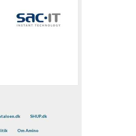
taloen.dk
SHUP.dk
itik
Om Amino