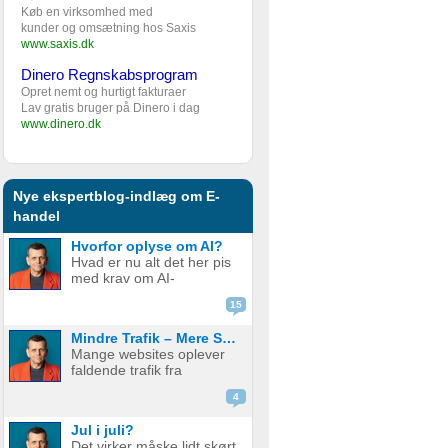
Køb en virksomhed med
kunder og omsætning hos Saxis
www.saxis.dk
Dinero Regnskabsprogram
Opret nemt og hurtigt fakturaer
Lav gratis bruger på Dinero i dag
www.dinero.dk
Nye ekspertblog-indlæg om E-
handel
Hvorfor oplyse om AI?
Hvad er nu alt det her pis
med krav om AI-
disclaimere? YouTube vil
15
have det. Spotify vil have
det. Og andre platforme
Mindre Trafik – Mere Salg
hopper også med på
Mange websites oplever
vognen. Men… hvorfor
faldende trafik fra
egentlig? OK, boomer –
søgemaskiner som
hvad er logikken he...
4
Google. Nogle mistænker
at det skyldes AI. Andre at
Jul i juli?
de bare ikke ranker så
Det virker måske lidt skørt