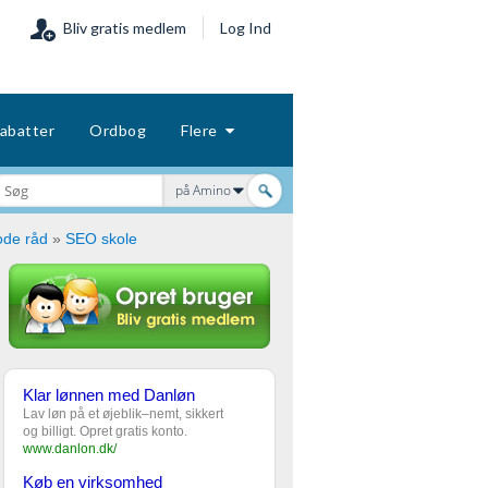
Bliv gratis medlem
Log Ind
abatter
Ordbog
Flere
på Amino
ode råd
»
SEO skole
Klar lønnen med Danløn
Lav løn på et øjeblik–nemt, sikkert
og billigt. Opret gratis konto.
www.danlon.dk/
Køb en virksomhed