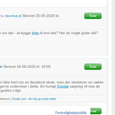
Skrevet
25-05-2020
kl.
Svar
Fra
Merchhub.dk
 om det - at bygge
links
til ens site? Har du nogle gode råd?
en
Skrevet
16-06-2020
kl. 16:05
Svar
t ikke hørt om en decideret skole, men der eksisterer en række
erne underviser i dette. En hurtigt
Google
søgning vil vise de
 guides o.lign.
Ventures |
Ooolio.com - Alt i tøj og mode online
.dk
Skrevet
28-07-2020
kl. 19:28
Svar
Fortrolighedspolitik