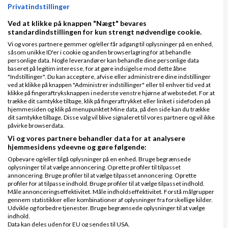
Privatindstillinger
Ved at klikke på knappen "Nægt" bevares
standardindstillingen for kun strengt nødvendige cookie.
Klar lønnen med Danløn
Vi og vores partnere gemmer og/eller får adgang til oplysninger på en enhed,
Lav løn på et øjeblik–nemt, sikkert
såsom unikke ID'er i cookie og anden browserlagring for at behandle
personlige data. Nogle leverandører kan behandle dine personlige data
og billigt. Opret gratis konto.
baseret på legitim interesse, for at gøre indsigelse mod dette åbne
www.danlon.dk/
"Indstillinger". Du kan acceptere, afvise eller administrere dine indstillinger
ved at klikke på knappen "Administrer indstillinger" eller til enhver tid ved at
klikke på fingeraftryksknappen i nederste venstre hjørne af webstedet. For at
trække dit samtykke tilbage, klik på fingeraftrykket eller linket i sidefoden på
Køb en virksomhed
hjemmesiden og klik på menupunktet Mine data, på den side kan du trække
dit samtykke tilbage. Disse valg vil blive signaleret til vores partnere og vil ikke
Køb en virksomhed med
påvirke browserdata.
kunder og omsætning hos Saxis
Vi og vores partnere behandler data for at analysere
www.saxis.dk
hjemmesidens ydeevne og gøre følgende:
Opbevare og/eller tilgå oplysninger på en enhed. Bruge begrænsede
oplysninger til at vælge annoncering. Oprette profiler til tilpasset
Dinero Regnskabsprogram
annoncering. Bruge profiler til at vælge tilpasset annoncering. Oprette
profiler for at tilpasse indhold. Bruge profiler til at vælge tilpasset indhold.
Opret nemt og hurtigt fakturaer
Måle annonceringseffektivitet. Måle indholdseffektivitet. Forstå målgrupper
Lav gratis bruger på Dinero i dag
gennem statistikker eller kombinationer af oplysninger fra forskellige kilder.
Udvikle og forbedre tjenester. Bruge begrænsede oplysninger til at vælge
www.dinero.dk
indhold.
Data kan deles uden for EU og sendes til USA.