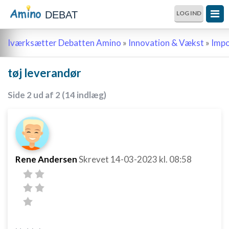
DEBAT
LOG IND
Iværksætter Debatten Amino
»
Innovation & Vækst
»
Impo
tøj leverandør
Side 2 ud af 2 (14 indlæg)
Rene Andersen
Skrevet
14-03-2023
kl. 08:58