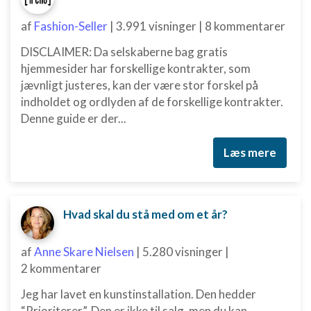
Måle indholdseffektivitet
af
Fashion-Seller
|
3.991 visninger
|
8 kommentarer
Forstå målgrupper gennem statistikker eller
kombinationer af oplysninger fra forskellige
DISCLAIMER: Da selskaberne bag gratis
kilder
hjemmesider har forskellige kontrakter, som
jævnligt justeres, kan der være stor forskel på
Udvikle og forbedre tjenester
indholdet og ordlyden af de forskellige kontrakter.
Denne guide er der...
Bruge begrænsede oplysninger til at vælge
indhold
Læs mere
IAB Special Features:
Bruge præcise geografiske
placeringsoplysninger
Hvad skal du stå med om et år?
Identificere enheder baseret på aktivt
anmodede oplysninger
Ikke-IAB-behandlingsformål:
af
Anne Skare Nielsen
|
5.280 visninger
|
2 kommentarer
Nødvendig
Jeg har lavet en kunstinstallation. Den hedder
Ydeevne
“Prioriterer”. Den er ikke til salg, men du kan