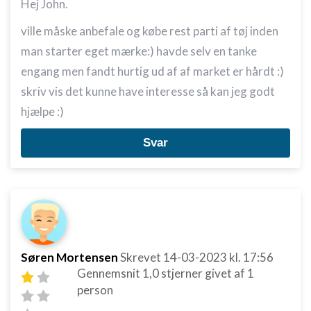
Hej John.
ville måske anbefale og købe rest parti af tøj inden
man starter eget mærke:) havde selv en tanke
engang men fandt hurtig ud af af market er hårdt :)
skriv vis det kunne have interesse så kan jeg godt
hjælpe :)
Svar
Søren Mortensen
Skrevet
14-03-2023
kl. 17:56
Gennemsnit
1,0
stjerner givet af
1
person