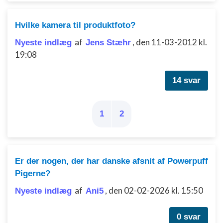
Bruge begrænsede oplysninger til at vælge
indhold
Hvilke kamera til produktfoto?
IAB Special Features:
af
,
den 11-03-2012 kl.
Nyeste indlæg
Jens Stæhr
Bruge præcise geografiske
placeringsoplysninger
19:08
Identificere enheder baseret på aktivt
14 svar
anmodede oplysninger
Ikke-IAB-behandlingsformål:
Nødvendig
1
2
Ydeevne
Funktionel
Er der nogen, der har danske afsnit af Powerpuff
Pigerne?
Annoncering / marketing
af
,
den 02-02-2026 kl. 15:50
Nyeste indlæg
Ani5
0 svar