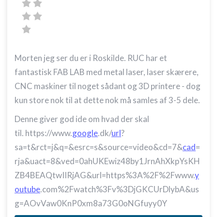
Morten jeg ser du er i Roskilde. RUC har et
fantastisk FAB LAB med metal laser, laser skærere,
CNC maskiner til noget sådant og 3D printere - dog
kun store nok til at dette nok må samles af 3-5 dele.
Denne giver god ide om hvad der skal
til. https://www.
google
.dk/
url
?
sa=t&rct=j&q=&esrc=s&source=video&cd=7&
cad
=
rja&uact=8&ved=0ahUKEwiz48by1JrnAhXkpYsKH
ZB4BEAQtwIIRjAG&url=https%3A%2F%2Fwww.
y
outube
.com%2Fwatch%3Fv%3DjGKCUrDlybA&us
g=AOvVaw0KnP0xm8a73G0oNGfuyy0Y