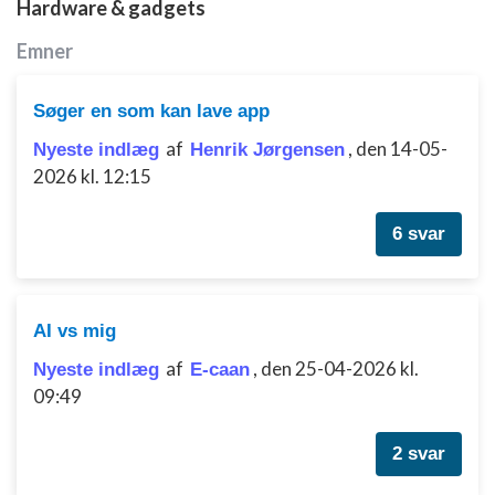
Hardware & gadgets
Bruge begrænsede oplysninger til at vælge
annoncering
Emner
Oprette profiler til tilpasset annoncering
Søger en som kan lave app
Bruge profiler til at vælge tilpasset
annoncering
af
,
den 14-05-
Nyeste indlæg
Henrik Jørgensen
2026 kl. 12:15
Oprette profiler for at tilpasse indhold
6 svar
Bruge profiler til at vælge tilpasset indhold
Måle annonceringseffektivitet
Måle indholdseffektivitet
AI vs mig
af
,
den 25-04-2026 kl.
Nyeste indlæg
E-caan
Forstå målgrupper gennem statistikker eller
kombinationer af oplysninger fra forskellige
09:49
kilder
2 svar
Udvikle og forbedre tjenester