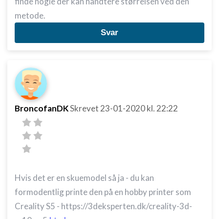
finde nogle der kan håndtere størrelsen ved den
metode.
Svar
BroncofanDK
Skrevet
23-01-2020
kl. 22:22
Hvis det er en skuemodel så ja - du kan
formodentlig printe den på en hobby printer som
Creality S5 - https://3deksperten.dk/creality-3d-