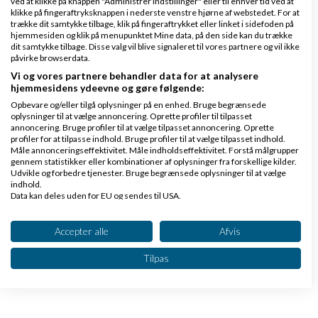
ved at klikke på knappen "Administrer indstillinger" eller til enhver tid ved at
klikke på fingeraftryksknappen i nederste venstre hjørne af webstedet. For at
trække dit samtykke tilbage, klik på fingeraftrykket eller linket i sidefoden på
hjemmesiden og klik på menupunktet Mine data, på den side kan du trække
dit samtykke tilbage. Disse valg vil blive signaleret til vores partnere og vil ikke
Hilsen Morten
påvirke browserdata.
Vi og vores partnere behandler data for at analysere
hjemmesidens ydeevne og gøre følgende:
Som en basis så er der ca for 1500kr aluminium for
Opbevare og/eller tilgå oplysninger på en enhed. Bruge begrænsede
en sådan del, og du kan sikkert få det lavet til ca
oplysninger til at vælge annoncering. Oprette profiler til tilpasset
annoncering. Bruge profiler til at vælge tilpasset annoncering. Oprette
5000kr i ALU
profiler for at tilpasse indhold. Bruge profiler til at vælge tilpasset indhold.
Måle annonceringseffektivitet. Måle indholdseffektivitet. Forstå målgrupper
gennem statistikker eller kombinationer af oplysninger fra forskellige kilder.
Svar
Udvikle og forbedre tjenester. Bruge begrænsede oplysninger til at vælge
indhold.
Data kan deles uden for EU og sendes til USA.
Dit samtykke og cookie gælder udelukkende for denne hjemmeside/app.
Se partnerliste (2 IAB-leverandører)
Accepter alle
Afvis
Side 1 ud af 1 (5 indlæg)
Vi bruger dine data til følgende formål:
Tilpas
IAB's behandlingsformål:
Tilbage til toppen
Opbevare og/eller tilgå oplysninger på en
enhed