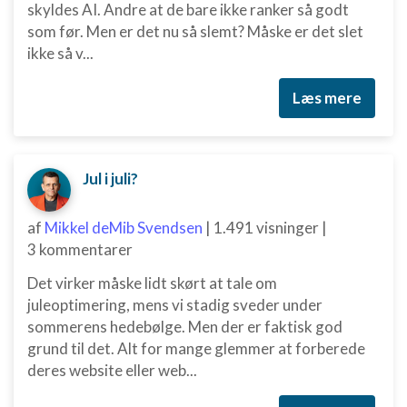
skyldes AI. Andre at de bare ikke ranker så godt
Funktionel
som før. Men er det nu så slemt? Måske er det slet
ikke så v...
Annoncering / marketing
Læs mere
Jul i juli?
af
Mikkel deMib Svendsen
|
1.491 visninger
|
3 kommentarer
Det virker måske lidt skørt at tale om
juleoptimering, mens vi stadig sveder under
sommerens hedebølge. Men der er faktisk god
grund til det. Alt for mange glemmer at forberede
deres website eller web...