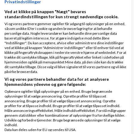
Privatindstillinger
9 svar
Ved at klikke på knappen "Nægt" bevares
standardindstillingen for kun strengt nødvendige cookie.
Vi og vores partnere gemmer og/eller får adgang til oplysninger på en enhed,
såsom unikke ID'er i cookie og anden browserlagring for at behandle
personlige data. Nogle leverandører kan behandle dine personlige data
Shopsystem
baseret på legitim interesse, for at gøre indsigelse mod dette åbne
"Indstillinger". Du kan acceptere, afvise eller administrere dine indstillinger
af
,
den 20-11-2024 kl.
Nyeste indlæg
Pusheren
ved at klikke på knappen "Administrer indstillinger" eller til enhver tid ved at
06:50
klikke på fingeraftryksknappen i nederste venstre hjørne af webstedet. For at
trække dit samtykke tilbage, klik på fingeraftrykket eller linket i sidefoden på
hjemmesiden og klik på menupunktet Mine data, på den side kan du trække
dit samtykke tilbage. Disse valg vil blive signaleret til vores partnere og vil ikke
2 svar
påvirke browserdata.
Vi og vores partnere behandler data for at analysere
hjemmesidens ydeevne og gøre følgende:
Opbevare og/eller tilgå oplysninger på en enhed. Bruge begrænsede
oplysninger til at vælge annoncering. Oprette profiler til tilpasset
annoncering. Bruge profiler til at vælge tilpasset annoncering. Oprette
profiler for at tilpasse indhold. Bruge profiler til at vælge tilpasset indhold.
Klar lønnen med Danløn
Måle annonceringseffektivitet. Måle indholdseffektivitet. Forstå målgrupper
gennem statistikker eller kombinationer af oplysninger fra forskellige kilder.
Lav løn på et øjeblik–nemt, sikkert
Udvikle og forbedre tjenester. Bruge begrænsede oplysninger til at vælge
og billigt. Opret gratis konto.
indhold.
Data kan deles uden for EU og sendes til USA.
www.danlon.dk/