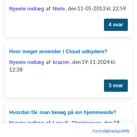
af
,
den 11-05-2013 kl. 22:59
Nyeste indlæg
Niels
4 svar
Hvor meget anvender i Cloud udbydere?
af
,
den 19-11-2024 kl.
Nyeste indlæg
krazim
12:38
3 svar
Hvordan får man besøg på sin hjemmeside?
af
,
den 18-
Nyeste indlæg
Lars K. Christensen
02-2026 kl. 08:50
Fortrolighedspolitik