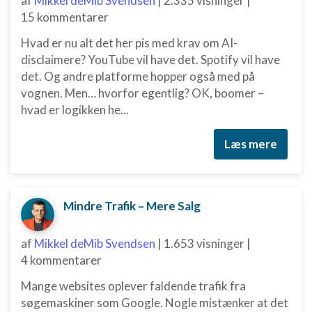
af
Mikkel deMib Svendsen
|
2.335 visninger
|
Måle indholdseffektivitet
15 kommentarer
Forstå målgrupper gennem statistikker eller
Hvad er nu alt det her pis med krav om AI-
kombinationer af oplysninger fra forskellige
kilder
disclaimere? YouTube vil have det. Spotify vil have
det. Og andre platforme hopper også med på
Udvikle og forbedre tjenester
vognen. Men… hvorfor egentlig? OK, boomer –
hvad er logikken he...
Bruge begrænsede oplysninger til at vælge
indhold
Læs mere
IAB Special Features:
Bruge præcise geografiske
placeringsoplysninger
Mindre Trafik – Mere Salg
Identificere enheder baseret på aktivt
anmodede oplysninger
af
Mikkel deMib Svendsen
|
1.653 visninger
|
Ikke-IAB-behandlingsformål:
4 kommentarer
Nødvendig
Mange websites oplever faldende trafik fra
Ydeevne
søgemaskiner som Google. Nogle mistænker at det